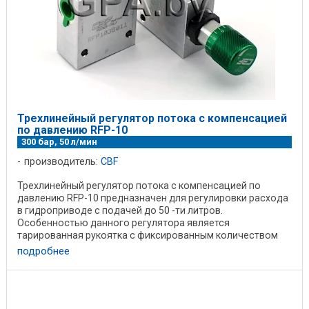
Трехлинейный регулятор потока с компенсацией
по давлению RFP-10
300 бар, 50 л/мин
производитель:
CBF
Трехлинейный регулятор потока с компенсацией по
давлению RFP-10 предназначен для регулировки расхода
в гидроприводе с подачей до 50 -ти литров.
Особенностью данного регулятора является
тарированная рукоятка с фиксированным количеством
оборотов - ...
подробнее