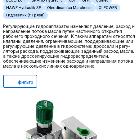
BLUETECH
BRAND Hydraulic
CBF
GPA
Gumec
HAWE Hydraulik SE
Oleodinamica Marchesini
OLEOWEB
Гидравлик (г. Грязи)
Регулирующие гидроаппараты изменяют давление, расход и
направление потока масла путем частичного открытия
рабочего проходного сечения. К таким аппаратам от­носятся
клапаны давления, ограничиваю­щие, поддерживающие или
регулирующие давление в гидросистеме; дроссели и регу­
ляторы расхода, поддерживающие задан­ный расход масла,
а также дросселирующие гидрораспределители,
обеспечивающие из­менение расхода и направления потока
масла в нескольких линиях одновременно.
фильтр