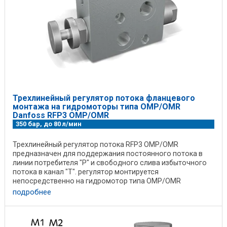
Трехлинейный регулятор потока фланцевого
монтажа на гидромоторы типа OMP/OMR
Danfoss RFP3 OMP/OMR
350 бар, до 80 л/мин
Трехлинейный регулятор потока RFP3 OMP/OMR
предназначен для поддержания постоянного потока в
линии потребителя "P" и свободного слива избыточного
потока в канал "T". регулятор монтируется
непосредственно на гидромотор типа OMP/OMR
Материал корпуса: ...
подробнее