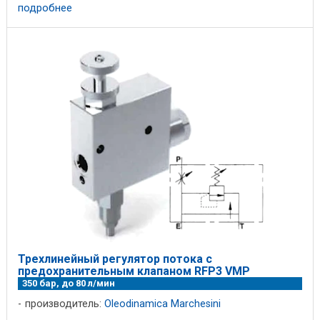
...
подробнее
Трехлинейный регулятор потока с
предохранительным клапаном RFP3 VMP
350 бар, до 80 л/мин
производитель:
Oleodinamica Marchesini