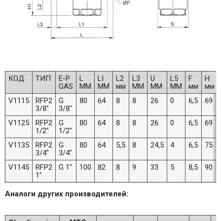
КОД
ТИП
E-P
L
LI
L2
L3
U
L5
F
H
GAS
MM
MM
мм
MM
MM
MM
мм
мм
V1115
RFP2
G
80
64
8
8
26
0
6,5
69
3/8"
3/8"
V1125
RFP2
G
80
64
8
8
26
0
6,5
69
1/2"
1/2"
V1135
RFP2
G
80
64
5,5
8
24,5
4
6,5
75
3/4"
3/4"
V1145
RFP2
G 1"
100
82
8
9
33
5
8,5
90
1"
Аналоги других производителей: