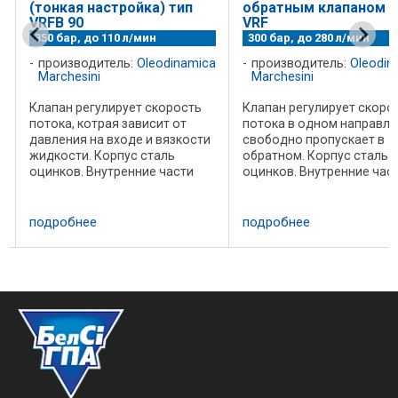
(тонкая настройка) тип
обратным клапаном т
VRFB 90
VRF
350 бар, до 110 л/мин
300 бар, до 280 л/мин
производитель:
Oleodinamica
производитель:
Oleodin
Marchesini
Marchesini
a
Клапан регулирует скорость
Клапан регулирует скоро
потока, котрая зависит от
потока в одном направле
давления на входе и вязкости
свободно пропускает в
и
жидкости. Корпус сталь
обратном. Корпус сталь
оцинков. Внутренние части
оцинков. Внутренние час
я
сталь Уплотнения BUNA N
сталь Уплотнения BUNA N
standard Утечки минимальные
standard Утечки минимал
утечки при полном закрытии
утечки при полном закры
подробнее
подробнее
Регулировка расхода
Установка: Подсоедините
производится ...
порту давления ...