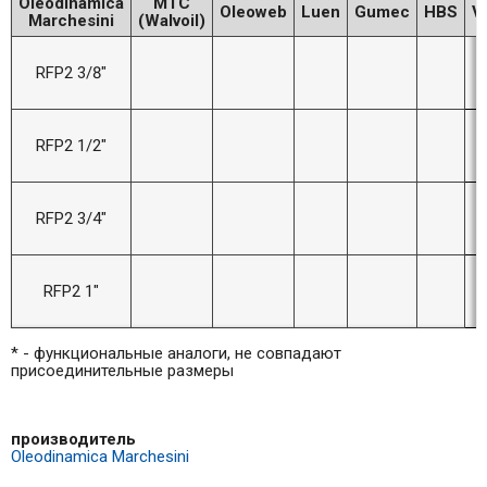
Oleodinamica
MTC
Oleoweb
Luen
Gumec
HBS
V
Marchesini
(Walvoil)
P
RFP2 3/8"
P
RFP2 1/2"
P
RFP2 3/4"
P
RFP2 1"
* - функциональные аналоги, не совпадают
присоединительные размеры
производитель
Oleodinamica Marchesini