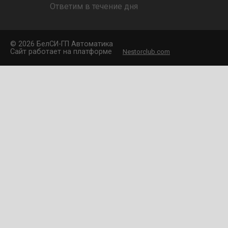
Ответим в течение дня
©
2026 БелCИ-ГП Автоматика
Сайт работает на платформе
Nestorclub.com