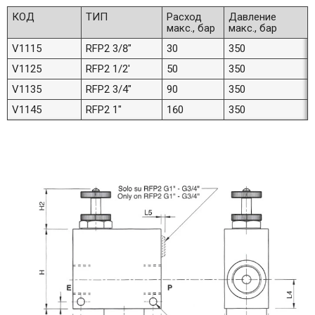
КОД
ТИП
Расход
Давление
макс., бар
макс., бар
V1115
RFP2 3/8"
30
350
V1125
RFP2 1/2'
50
350
V1135
RFP2 3/4"
90
350
V1145
RFP2 1"
160
350