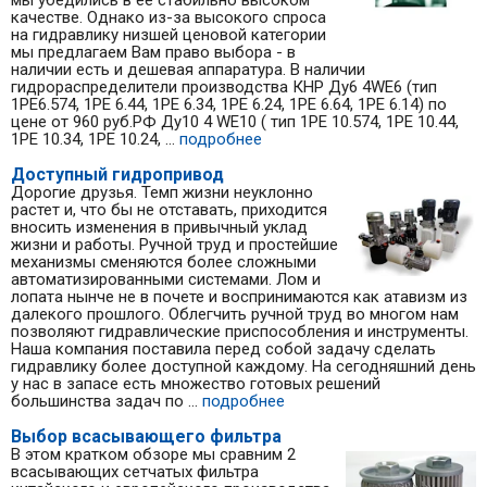
мы убедились в ее стабильно высоком
качестве. Однако из-за высокого спроса
на гидравлику низшей ценовой категории
мы предлагаем Вам право выбора - в
наличии есть и дешевая аппаратура. В наличии
гидрораспределители производства КНР Ду6 4WE6 (тип
1РЕ6.574, 1РЕ 6.44, 1РЕ 6.34, 1РЕ 6.24, 1РЕ 6.64, 1РЕ 6.14) по
цене от 960 руб.РФ Ду10 4 WE10 ( тип 1РЕ 10.574, 1РЕ 10.44,
1РЕ 10.34, 1РЕ 10.24, ...
подробнее
Доступный гидропривод
Дорогие друзья. Темп жизни неуклонно
растет и, что бы не отставать, приходится
вносить изменения в привычный уклад
жизни и работы. Ручной труд и простейшие
механизмы сменяются более сложными
автоматизированными системами. Лом и
лопата нынче не в почете и воспринимаются как атавизм из
далекого прошлого. Облегчить ручной труд во многом нам
позволяют гидравлические приспособления и инструменты.
Наша компания поставила перед собой задачу сделать
гидравлику более доступной каждому. На сегодняшний день
у нас в запасе есть множество готовых решений
большинства задач по ...
подробнее
Выбор всасывающего фильтра
В этом кратком обзоре мы сравним 2
всасывающих сетчатых фильтра