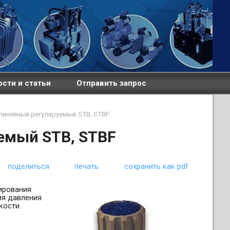
сти и статьи
Отправить запрос
линейный регулируемый STB, STBF
емый STB, STBF
поделиться
печать
сохранить как pdf
ирования
ия давления
кости.