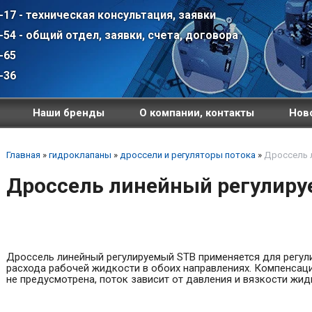
-17 - техническая консультация, заявки
-54 - общий отдел, заявки, счета, договора
-65
-36
Наши бренды
О компании, контакты
Ново
Главная
»
гидроклапаны
»
дроссели и регуляторы потока
»
Дроссель 
Дроссель линейный регулиру
Дроссель линейный регулируемый STB применяется для регул
рас
хода рабочей жидкости в обоих направлениях. Компенсац
не предусмотрена, поток зависит от давления и вязкости жид