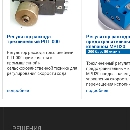
Регулятор расхода
Регулятор расхода
трехлинейный РПТ.000
предохранительн
клапаном МРП20
200 бар, 80 л/мин
Регулятор расхода трехлинейный
РПТ.000 применяется в
промышленной и
Трехлинейный регулят
сельскохозяйственной технике для
предохранительным 
регулирования скорости хода
МРП20 предназначен 
исполнительных механизмов и
управления скорость
поддержания ее независимо от
перемещения исполн
нагрузки. Является
механизмов независи
подробнее
подробнее
функциональным аналогом
нагрузки. Технические
регулятора ...
Номинальный расход -
Диапазон регулировки 
РЕШЕНИЯ