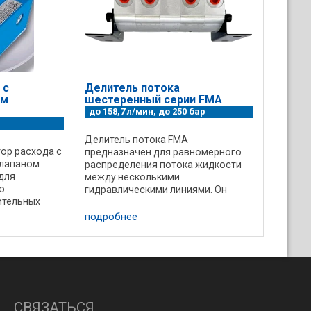
 с
Делитель потока
ым
шестеренный серии FMA
до 158,7 л/мин, до 250 бар
Делитель потока FMA
ор расхода с
предназначен для равномерного
клапаном
распределения потока жидкости
для
между несколькими
ю
гидравлическими линиями. Он
ительных
обеспечивает стабильное
мо от
распределение потока при любых
подробнее
 данные:
условиях эксплуатации, что
 80 л/мин.
особенно важно для
давления: ...
синхронизации работы ...
СВЯЗАТЬСЯ