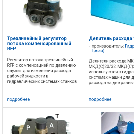
Трехлинейный регулятор
Делитель расхода
потока компенсированный
производитель:
Гидр
RFP
Грязи)
Регулятор потока трехлинейный
Делители расхода МК
RFP с компенсацией по давлению
МКД(С)20/32, МКД(С)
служит для изменения расхода
используются в гидр
рабочей жидкости в
системах машин для 
гидравлических системах станков
расхода на две равны
и мобильной техники. Может
целью синхронизаци
применяться как делитель
исполнительных орга
расхода. Тип IN- B BSP P BSP
независимо от величи
подробнее
подробнее
Расход на входе макс., ...
действующих на ...