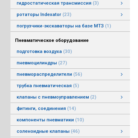
гидростатическая трансмиссия
3
гидростатическая трансмиссия
клапаны гидростатической трансмисии
тросовое управление
моторы гидростатической трансмиссии
смотреть все
ротаторы Indexator
23
ротаторы серии IR/SR
ротаторы серии GV/AV, G/H
гасители колебаний
погрузчики-экскаваторы на базе МТЗ
1
Пневматическое оборудование
подготовка воздуха
30
пневмоцилиндры
27
пневмораспределители
56
клапаны электропневматические
пневмораспределители серии V, А
пневмораспределители с пневмо и электроуправлением
пневмораспределители с ручным, ножным, механическим управлением
пневмораспределители трехлинейные сдвоенные
пневмораспределители Пневмоаппарат
трубка пневматическая
5
клапаны с пневмоуправлением
2
клапаны с пневмоуправлением
клапаны общего назначения
клапаны наклонные из нержавеющей стали
смотреть все
фитинги, соединения
14
компоненты пневматики
10
соленоидные клапаны
46
клапаны пылеудаления
газовые клапаны
клапаны специального назначения
дренажные клапаны
общепромышленные клапаны