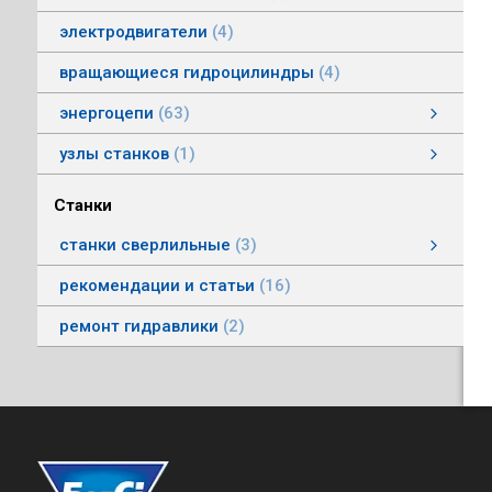
электродвигатели
4
вращающиеся гидроцилиндры
4
энергоцепи
63
энергоцепи стальные тип HS
энергоцепи тип HSPNC
энергоцепи тип Racer
энергоцепи стальные тип HSS
энергоцепи тип HSSP
энергоцепи тип RoboFlex
энергоцепи тип HSP
энергоцепи тип HSС
узлы станков
1
Автоматические головки
Станки
станки сверлильные
3
станки вертикально-сверлильные
рекомендации и статьи
16
ремонт гидравлики
2