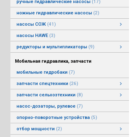
ручные гидравлические насосы
17
ножные гидравлические насосы
2
насосы СОЖ
41
Насосы центробежные погружные СОЖ
Насосы винтовые для СОЖ
Насосы центробежные СОЖ
насосы HAWE
3
редукторы и мультипликаторы
9
редукторы и мультипликаторы
мультипликаторы шестеренных шасосов
редукторы для гидромоторов
муфты, суппорты
смотреть все
Мобильная гидравлика, запчасти
мобильные гидробаки
7
запчасти спецтехники
26
насосы комбайнов
запчасти погрузчика БМЕ-1560, БМЕ-1565
насосы CLAAS
насосы Massey Ferguson
насосы комунальной техники
фронтальные погрузчики МТЗ
насосы Deutz
насосы Mersedes
насосы на ВОМ тракторов МТЗ
насосы BOBCAT
насосы вилочных погрузчиков
насосы John Deere
насосы Case
запчасти сельхозтехники
8
запчасти сельхозтехники
запчасти ИСРК-12
запчасти ППС 20-60
запчасти льнотеребилки
смотреть все
насос-дозаторы, рулевое
7
опорно-поворотные устройства
5
отбор мощности
2
Валы отбора мощности
Коробки отбора мощности