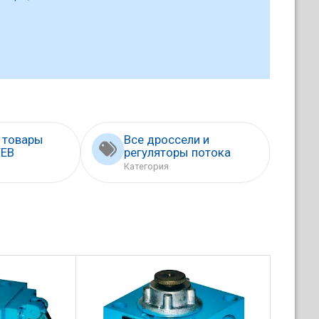
 товары
Все дроссели и
EB
регуляторы потока
Категория