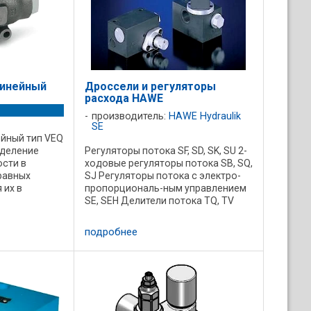
линейный
Дроссели и регуляторы
расхода HAWE
производитель:
HAWE Hydraulik
SE
йный тип VEQ
зделение
Регуляторы потока SF, SD, SK, SU 2-
сти в
ходовые регуляторы потока SB, SQ,
равных
SJ Регуляторы потока с электро-
 их в
пропорциональ-ным управлением
и. Величина
SE, SEH Делители потока TQ, TV
потоков не
Дроссели и дроссели с обратными
нагрузки).
клапанами EB, BE, BC Дроссели Q,
подробнее
QR, QV, FG Дроссели и ...