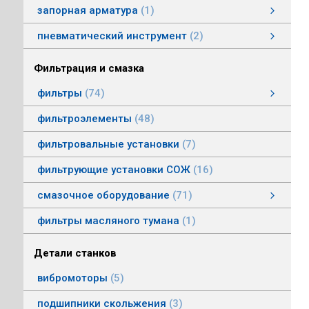
запорная арматура
1
затворы дисковые
пневматический инструмент
2
пневматический инструмент
Пневматические гайковерты
Пневматические молотки
смотреть все
Фильтрация и смазка
фильтры
74
фильтры напорные
линейные фильтры среднего давления
фильтры воздушные (сапуны)
фильтры магнитные
фильтры щелевые
Индикаторы засоренности фильтров
фильтры заливные
фильтры моторные
фильтры всасывающие
фильтры сливные
фильтры линейные низкого давления
фильтроэлементы
48
фильтровальные установки
7
фильтрующие установки СОЖ
16
смазочное оборудование
71
смазочное оборудование
дозирующие устройства
станции смазки
насосы смазочные
соединения, переходники, трубка
масленки постоянного уровня
системы смазки
контрольно-регулирующая аппаратура
насосы густой смазки
смотреть все
фильтры масляного тумана
1
Детали станков
вибромоторы
5
подшипники скольжения
3