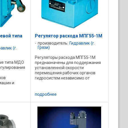
евой типа
Регулятор расхода МПГ55-1М
производитель:
Гидравлик (г.
Грязи)
авлик (г.
Регуляторы расхода МПГ55-1М
ые типа МДО
предназначены для поддержания
егулирования
установленной скорости
перемещения рабочих органов
нов
гидросистем независимо от
машин и
нагрузки и ограничения давления в
ия их в
напорной линии. Регулятор
о
расхода М(А,Б)ПГ55-1М оснащен
подробнее
ное
предохранительным ...
ления: