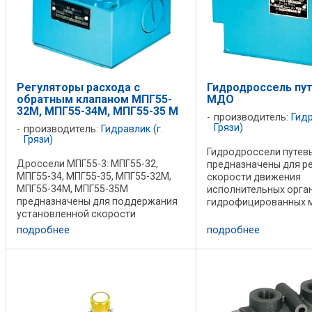
Регуляторы расхода с
Гидродроссель пут
обратным клапаном МПГ55-
МДО
32М, МПГ55-34М, МПГ55-35 М
производитель:
Гидр
Грязи)
производитель:
Гидравлик (г.
Грязи)
Гидродроссели путев
Дроссели МПГ55-3: МПГ55-32,
предназначены для р
МПГ55-34, МПГ55-35, МПГ55-32М,
скорости движения
МПГ55-34М, МПГ55-35М
исполнительных орга
предназначены для поддержания
гидрофицированных 
установленной скорости
механизмов, торможен
перемещения рабочих органов в
конце хода и быстрог
подробнее
подробнее
гидросистемах станков и других
возвращения в исход
машин. Регулятор расхода МПГ55-
положение. Вид управ
3М устанавливается в ...
механический. ...