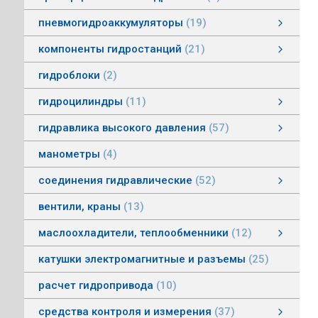
пневмогидроаккумуляторы
19
пневмогидроаккумуляторы мембранные
пневмогидроаккумуляторы балонные
пневмогидроаккумуляторы поршневые
зарядные устройства пневмогидроаккумуляторов
смотреть все
компоненты гидростанций
21
компоненты гидростанций
колокола насос-мотор гидростанций
муфты гидростанций
маслоуказатели гидростанций
баки гидростанций
смотреть все
гидроблоки
2
гидроцилиндры
11
гидроцилиндры одностороннего действия
гидравлические зажимы
гидроцилиндры двухстороннего действия
гидроцилиндры телескопические
гидравлика высокого давления
57
гидравлика высокого давления
Гидронасосы высокого давления
Мультипликаторы (усилители) давления
Управляющая и регулирующая аппаратура
Рукава, соединения
смотреть все
манометры
4
соединения гидравлические
52
соединения гидравлические
быстроразъемные гидравлические соединения
трубные соединения по DIN2353
специальные соединения
труба гидравлическая
фланцевые адаптеры
крепления гидравлических труб и шлангов
поворотные соединения
смотреть все
вентили, краны
13
маслоохладители, теплообменники
12
маслоохладители, теплообменники
воздушно-масляные теплообменники
водомасляные маслоохладители
смотреть все
катушки электромагнитные и разъемы
25
расчет гидропривода
10
средства контроля и измерения
37