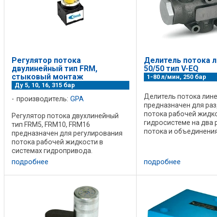
Регулятор потока
Делитель потока 
двулинейный тип FRM,
50/50 тип V-EQ
стыковый монтаж
1-80 л/мин, 250 бар
Ду 5, 10, 16, 315 бар
Делитель потока лине
производитель:
GPA
предназначен для ра
потока рабочей жидко
Регулятор потока двухлинейный
гидросистеме на два 
тип FRM5, FRM10, FRM16
потока и объединения
предназначен для регулирования
обратном направлени
потока рабочей жидкости в
расхода в каждом из 
системах гидропривода.
зависит от давления (
Предназначен для стыкового
подробнее
подробнее
Величина ...
монтажа. Структура условного
обозначения: Технические
характеристики: Размер 5 5 5 5 5 5 ...