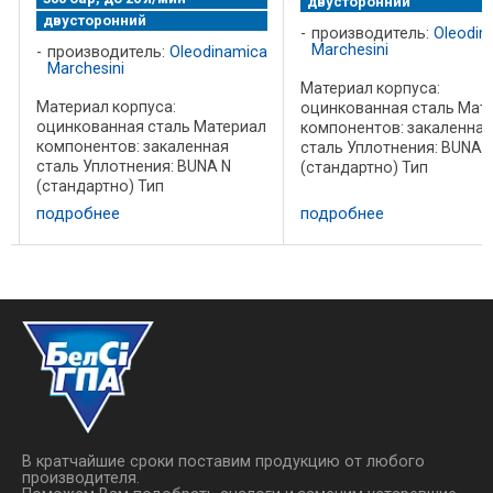
двусторонний
двусторонний
a
производитель:
Oleodin
Marchesini
производитель:
Oleodinamica
Marchesini
Материал корпуса:
Материал корпуса:
л
оцинкованная сталь Мат
оцинкованная сталь Материал
компонентов: закаленная
компонентов: закаленная
сталь Уплотнения: BUNA 
сталь Уплотнения: BUNA N
(стандартно) Тип
(стандартно) Тип
запирающего элемента: 
запирающего элемента: без
утечек Подключение :
подробнее
подробнее
утечек Подключение :
Подключите V1 и V2 к
Подключите V1 и V2 к
напорным линиям, C1 и С2
напорным линиям, C1 и С2 к
:
полостям цилиндра. По за
полостям цилиндра.
без ...
Технические данные: Код ...
В кратчайшие сроки поставим продукцию от любого
производителя.