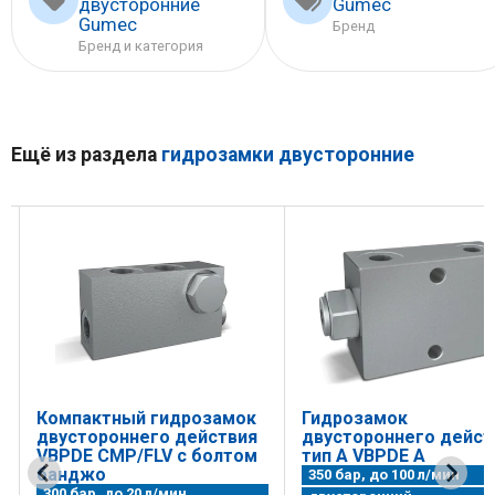
двусторонние
Gumec
Gumec
Бренд
Бренд и категория
Ещё из раздела
гидрозамки двусторонние
Компактный гидрозамок
Гидрозамок
двустороннего действия
двустороннего дейст
VBPDE CMP/FLV с болтом
тип А VBPDE A
банджо
350 бар, до 100 л/мин
300 бар, до 20 л/мин