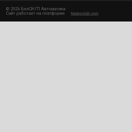
©
2026 БелCИ-ГП Автоматика
Сайт работает на платформе
Nestorclub.com