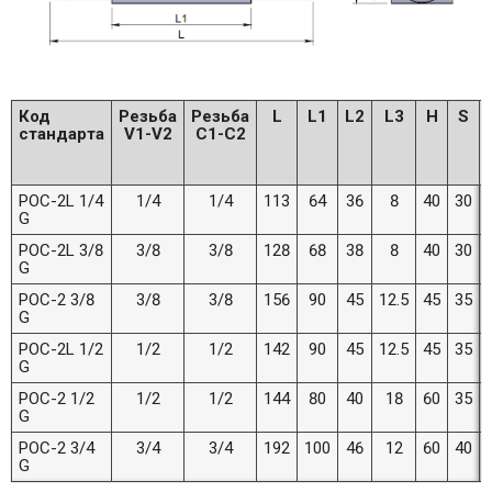
Код
Резьба
Резьба
L
L1
L2
L3
H
S
стандарта
V1-V2
C1-C2
POC-2L 1/4
1/4
1/4
113
64
36
8
40
30
G
POC-2L 3/8
3/8
3/8
128
68
38
8
40
30
G
POC-2 3/8
3/8
3/8
156
90
45
12.5
45
35
G
POC-2L 1/2
1/2
1/2
142
90
45
12.5
45
35
G
POC-2 1/2
1/2
1/2
144
80
40
18
60
35
G
POC-2 3/4
3/4
3/4
192
100
46
12
60
40
G