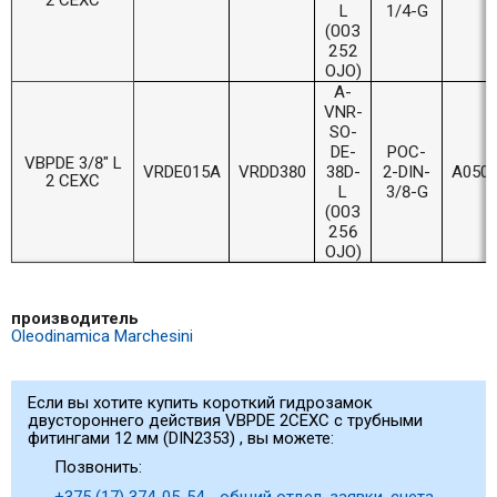
2 CEXC
L
1/4-G
(003
252
OJO)
A-
VNR-
SO-
DE-
POC-
VBPDE 3/8" L
VRDE015A
VRDD380
38D-
2-DIN-
A0503
2 CEXC
L
3/8-G
(003
256
OJO)
производитель
Oleodinamica Marchesini
Если вы хотите купить короткий гидрозамок
двустороннего действия VBPDE 2CEXC с трубными
фитингами 12 мм (DIN2353) , вы можете:
Позвонить:
+375 (17) 374-05-54 - общий отдел, заявки, счета,