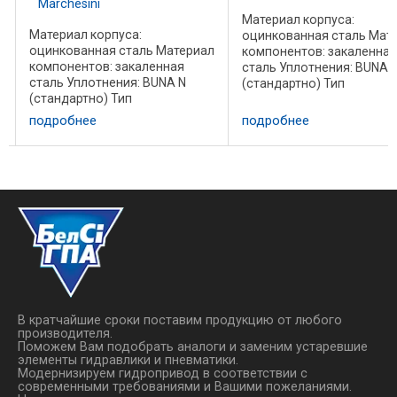
Marchesini
Материал корпуса:
Материал корпуса:
л
оцинкованная сталь Мат
оцинкованная сталь Материал
компонентов: закаленная
компонентов: закаленная
сталь Уплотнения: BUNA 
сталь Уплотнения: BUNA N
(стандартно) Тип
(стандартно) Тип
запирающего элемента: 
запирающего элемента: без
утечек Подключение :
подробнее
подробнее
утечек Подключение :
Подключите V1 и V2 к
Подключите V1 и V2 к
напорным линиям, C1 и С2
напорным линиям, C1 и С2 к
:
полостям цилиндра. По за
полостям цилиндра.
без ...
Технические данные: Код ...
В кратчайшие сроки поставим продукцию от любого
производителя.
Поможем Вам подобрать аналоги и заменим устаревшие
элементы гидравлики и пневматики.
Модернизируем гидропривод в соответствии с
современными требованиями и Вашими пожеланиями.