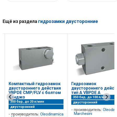
Ещё из раздела
гидрозамки двусторонние
Компактный гидрозамок
Гидрозамок
двустороннего действия
двустороннего дейст
VBPDE CMP/FLV с болтом
тип А VBPDE A
банджо
350 бар, до 100 л/мин
300 бар, до 20 л/мин
двусторонний
двусторонний
a
производитель:
Oleodin
Marchesini
производитель:
Oleodinamica