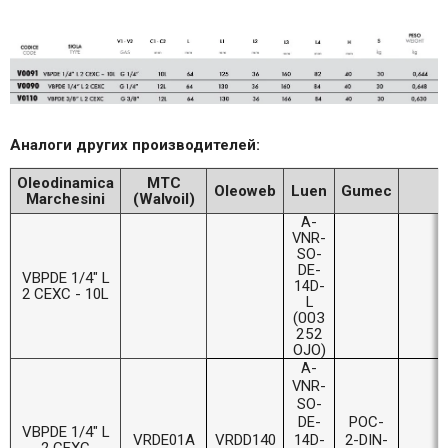
Аналоги других производителей:
Oleodinamica
MTC
Oleoweb
Luen
Gumec
Marchesini
(Walvoil)
A-
VNR-
SO-
DE-
VBPDE 1/4" L
14D-
2 CEXC - 10L
L
(003
252
OJO)
A-
VNR-
SO-
DE-
POC-
VBPDE 1/4" L
VRDE01A
VRDD140
14D-
2-DIN-