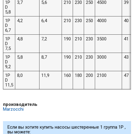
1P
3,7
5,6
210
230
250
4500
39
D
5,8
1P
4,2
6,4
210
230
250
4000
40
D
6,7
1P
4,8
7,2
190
210
230
3500
41
D
7,5
1P
5,8
8,7
190
210
230
3000
43
D
9,2
1P
8,0
11,9
160
180
200
2100
47
D
11,5
производитель
Marzocchi
Если вы хотите купить насосы шестеренные 1 группа 1P ,
вы можете: