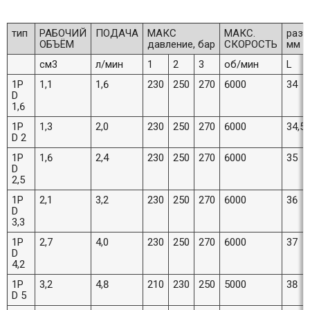
тип
РАБОЧИЙ
ПОДАЧА
МАКС
МАКС.
разм
ОБЪЁМ
давление, бар
СКОРОСТЬ
мм
см3
л/мин
1
2
3
об/мин
L
1P
1,1
1,6
230
250
270
6000
34
D
1,6
1P
1,3
2,0
230
250
270
6000
34,5
D 2
1P
1,6
2,4
230
250
270
6000
35
D
2,5
1P
2,1
3,2
230
250
270
6000
36
D
3,3
1P
2,7
4,0
230
250
270
6000
37
D
4,2
1P
3,2
4,8
210
230
250
5000
38
D 5