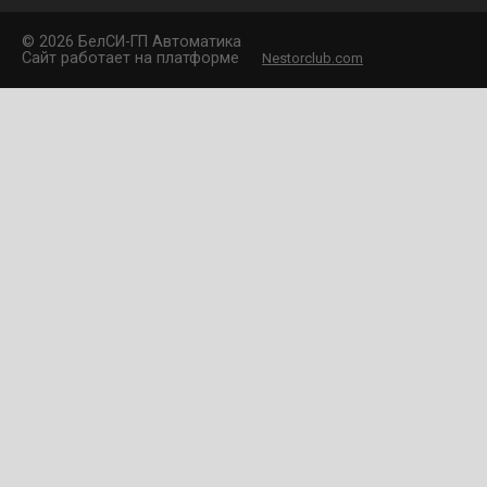
©
2026 БелCИ-ГП Автоматика
Сайт работает на платформе
Nestorclub.com