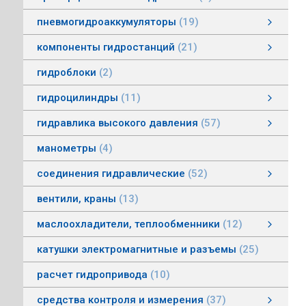
пневмогидроаккумуляторы
19
пневмогидроаккумуляторы мембранные
пневмогидроаккумуляторы балонные
пневмогидроаккумуляторы поршневые
зарядные устройства пневмогидроаккумуляторов
смотреть все
компоненты гидростанций
21
компоненты гидростанций
колокола насос-мотор гидростанций
муфты гидростанций
маслоуказатели гидростанций
баки гидростанций
смотреть все
гидроблоки
2
гидроцилиндры
11
гидроцилиндры одностороннего действия
гидравлические зажимы
гидроцилиндры двухстороннего действия
гидроцилиндры телескопические
гидравлика высокого давления
57
гидравлика высокого давления
Гидронасосы высокого давления
Мультипликаторы (усилители) давления
Управляющая и регулирующая аппаратура
Рукава, соединения
смотреть все
манометры
4
соединения гидравлические
52
соединения гидравлические
быстроразъемные гидравлические соединения
трубные соединения по DIN2353
специальные соединения
труба гидравлическая
фланцевые адаптеры
крепления гидравлических труб и шлангов
поворотные соединения
смотреть все
вентили, краны
13
маслоохладители, теплообменники
12
маслоохладители, теплообменники
воздушно-масляные теплообменники
водомасляные маслоохладители
смотреть все
катушки электромагнитные и разъемы
25
расчет гидропривода
10
средства контроля и измерения
37