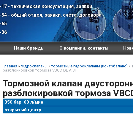
-17 - техническая консультация, заявки
-54 - общий отдел, заявки, счета, договора
-65
-36
Наши бренды
О компании, контакты
Ново
Главная
»
гидроклапаны
»
тормозные гидроклапаны (контрбаланс)
»
разблокировкой тормоза VBCD DE A SF
Тормозной клапан двусторонн
разблокировкой тормоза VBCD
350 бар, 60 л/мин
открытый центр