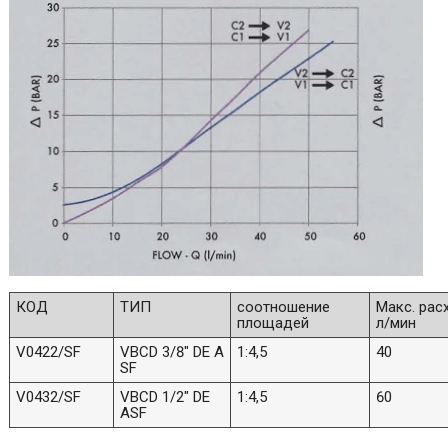
КОД
ТИП
соотношение
Макс. рас
площадей
л/мин
V0422/SF
VBCD 3/8" DE A
1:4,5
40
SF
V0432/SF
VBCD 1/2" DE
1:4,5
60
ASF