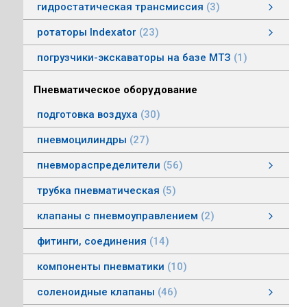
гидростатическая трансмиссия
3
гидростатическая трансмиссия
клапаны гидростатической трансмисии
тросовое управление
моторы гидростатической трансмиссии
смотреть все
ротаторы Indexator
23
ротаторы серии IR/SR
ротаторы серии GV/AV, G/H
гасители колебаний
погрузчики-экскаваторы на базе МТЗ
1
Пневматическое оборудование
подготовка воздуха
30
пневмоцилиндры
27
пневмораспределители
56
клапаны электропневматические
пневмораспределители серии V, А
пневмораспределители с пневмо и электроуправлением
пневмораспределители с ручным, ножным, механическим управлением
пневмораспределители трехлинейные сдвоенные
пневмораспределители Пневмоаппарат
трубка пневматическая
5
клапаны с пневмоуправлением
2
клапаны с пневмоуправлением
клапаны общего назначения
клапаны наклонные из нержавеющей стали
смотреть все
фитинги, соединения
14
компоненты пневматики
10
соленоидные клапаны
46
клапаны пылеудаления
газовые клапаны
клапаны специального назначения
дренажные клапаны
общепромышленные клапаны