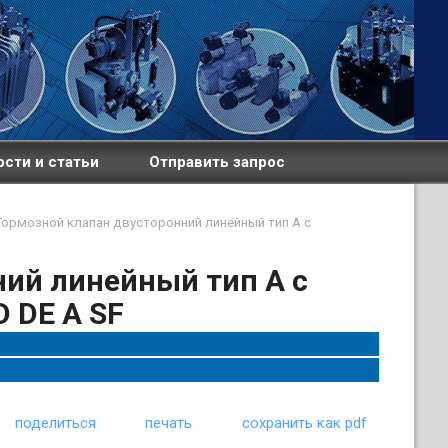
сти и статьи
Отправить запрос
Тормозной клапан двусторонний линейный тип A с
ий линейный тип A с
 DE A SF
поделиться
печать
сохранить как pdf