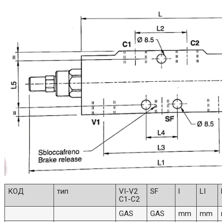
КОД
тип
VI-V2
SF
l
LI
C1-C2
GAS
GAS
mm
mm