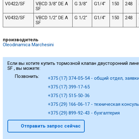
V0422/SF
VBCD 3/8" DE A
G 3/8"
G1/4"
150
248
SF
V0432/SF
VBCD 1/2" DE A
G 1/2"
G1/4"
150
248
SF
производитель
Oleodinamica Marchesini
Если вы хотите купить тормозной клапан двусторонний лин
SF , вы можете:
Позвонить:
+375 (17) 374-05-54 - общий отдел, заявки
+375 (17) 399-17-65
+375 (17) 515-50-36
+375 (29) 166-06-17 - техническая консуль
+375 (29) 899-92-43 - бухгалтерия
Отправить запрос сейчас