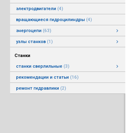
электродвигатели
4
вращающиеся гидроцилиндры
4
энергоцепи
63
энергоцепи стальные тип HS
энергоцепи тип HSPNC
энергоцепи тип Racer
энергоцепи стальные тип HSS
энергоцепи тип HSSP
энергоцепи тип RoboFlex
энергоцепи тип HSP
энергоцепи тип HSС
узлы станков
1
Автоматические головки
Станки
станки сверлильные
3
станки вертикально-сверлильные
рекомендации и статьи
16
ремонт гидравлики
2