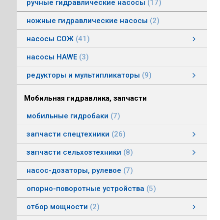
ручные гидравлические насосы
17
ножные гидравлические насосы
2
насосы СОЖ
41
Насосы центробежные погружные СОЖ
Насосы винтовые для СОЖ
Насосы центробежные СОЖ
насосы HAWE
3
редукторы и мультипликаторы
9
редукторы и мультипликаторы
мультипликаторы шестеренных шасосов
редукторы для гидромоторов
муфты, суппорты
смотреть все
Мобильная гидравлика, запчасти
мобильные гидробаки
7
запчасти спецтехники
26
насосы комбайнов
запчасти погрузчика БМЕ-1560, БМЕ-1565
насосы CLAAS
насосы Massey Ferguson
насосы комунальной техники
фронтальные погрузчики МТЗ
насосы Deutz
насосы Mersedes
насосы на ВОМ тракторов МТЗ
насосы BOBCAT
насосы вилочных погрузчиков
насосы John Deere
насосы Case
запчасти сельхозтехники
8
запчасти сельхозтехники
запчасти ИСРК-12
запчасти ППС 20-60
запчасти льнотеребилки
смотреть все
насос-дозаторы, рулевое
7
опорно-поворотные устройства
5
отбор мощности
2
Валы отбора мощности
Коробки отбора мощности