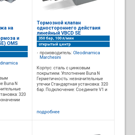
Тормозной клапан
жа на
одностороннего действия
линейный VBCD SE
ормоза и
350 бар, 100 л/мин
SE) OMS
открытый центр
производитель:
Oleodinamica
Marchesini
dinamica
Корпус: сталь с цинковым
покрытием. Уплотнение Buna N
овым
Герметичность: незначительные
е Buna N
утечки Стандартная установка: 320
ачительные
бар. Подключение: Соедините V1 и
тановка: 320
V2 c гидрораспределителем, С1 к
бозначении
порту свободного потока,и С2 к
 линии
контролируемому порту ...
влического
подробнее
ики перепада