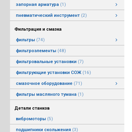
запорная арматура
1
затворы дисковые
пневматический инструмент
2
пневматический инструмент
Пневматические гайковерты
Пневматические молотки
смотреть все
Фильтрация и смазка
фильтры
74
фильтры напорные
линейные фильтры среднего давления
фильтры воздушные (сапуны)
фильтры магнитные
фильтры щелевые
Индикаторы засоренности фильтров
фильтры заливные
фильтры моторные
фильтры всасывающие
фильтры сливные
фильтры линейные низкого давления
фильтроэлементы
48
фильтровальные установки
7
фильтрующие установки СОЖ
16
смазочное оборудование
71
смазочное оборудование
дозирующие устройства
станции смазки
насосы смазочные
соединения, переходники, трубка
масленки постоянного уровня
системы смазки
контрольно-регулирующая аппаратура
насосы густой смазки
смотреть все
фильтры масляного тумана
1
Детали станков
вибромоторы
5
подшипники скольжения
3