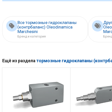
Все тормозные гидроклапаны
Дру
(контрбаланс) Oleodinamica
Ole
Marchesini
Marc
Бренд и категория
Брен
Ещё из раздела
тормозные гидроклапаны (контрба