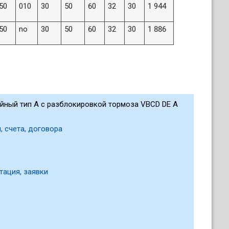
50
010
30
50
60
32
30
1 944
50
no
30
50
60
32
30
1 886
ейный тип A с разблокировкой тормоза VBCD DE A
, счета, договора
тация, заявки