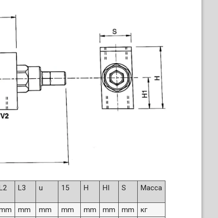
L2
L3
u
15
H
HI
S
Масса
mm
mm
mm
mm
mm
mm
mm
кг