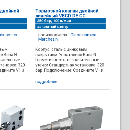
 двойной
Тормозной клапан двойной
линейный VBCD DE CC
350 бар, 100 л/мин
закрытый центр
dinamica
производитель:
Oleodinamica
Marchesini
овым
Корпус: сталь с цинковым
е Buna N
покрытием. Уплотнение Buna N
ачительные
Герметичность: незначительные
тановка: 320
утечки Стандартная установка: 320
едините V1 и
бар. Подключение: Соедините V1 и
телем, С1 и
V2 c гидрораспределителем, С1 и
индра.
С2 к портам гидроцилиндра.
подробнее
пада
Характеристики перепада
давления от ...