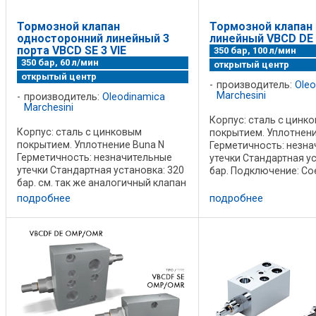
Тормозной клапан
Тормозной клапан
односторонний линейный 3
линейный VBCD DE
порта VBCD SE 3 VIE
350 бар, 100 л/мин
350 бар, 60 л/мин
открытый центр
открытый центр
производитель:
Oleo
Marchesini
производитель:
Oleodinamica
Marchesini
Корпус: сталь с цинк
Корпус: сталь с цинковым
покрытием. Уплотнени
покрытием. Уплотнение Buna N
Герметичность: незн
Герметичность: незначительные
утечки Стандартная ус
утечки Стандартная установка: 320
бар. Подключение: Со
бар. см. так же аналогичный клапан
V2 c гидрораспредели
LHV-1-PE Подключение: Соедините
С2 к портам гидроцил
подробнее
подробнее
V2 c гидрораспределителем, С2 к
Характеристики пере
гидроцилиндру Pilota - порт для ...
давления от ...