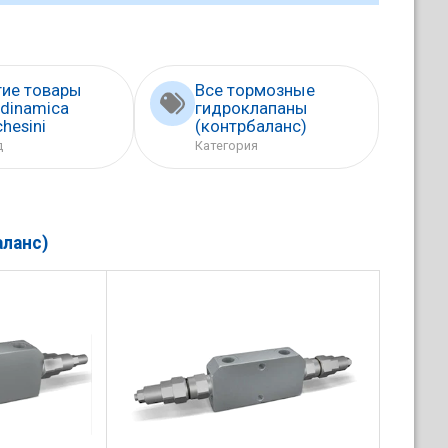
гие товары
Все тормозные
odinamica
гидроклапаны
hesini
(контрбаланс)
д
Категория
ланс)