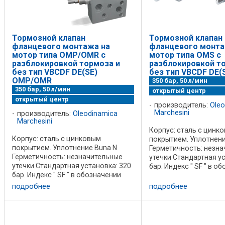
Тормозной клапан
Тормозной клапан
фланцевого монтажа на
фланцевого монта
мотор типа OMP/OMR с
мотор типа OMS с
разблокировкой тормоза и
разблокировкой т
без тип VBCDF DE(SE)
без тип VBCDF DE(
OMP/OMR
350 бар, 50 л/мин
350 бар, 50 л/мин
открытый центр
открытый центр
производитель:
Oleo
Marchesini
производитель:
Oleodinamica
Marchesini
Корпус: сталь с цинк
Корпус: сталь с цинковым
покрытием. Уплотнени
покрытием. Уплотнение Buna N
Герметичность: незн
Герметичность: незначительные
утечки Стандартная ус
утечки Стандартная установка: 320
бар. Индекс " SF " в о
бар. Индекс " SF " в обозначении
указывает на наличие
указывает на наличие линии
разблокировки гидра
подробнее
подробнее
разблокировки гидравлического
тормоза. Характерист
тормоза. Характеристики перепада
давления ...
давления ...