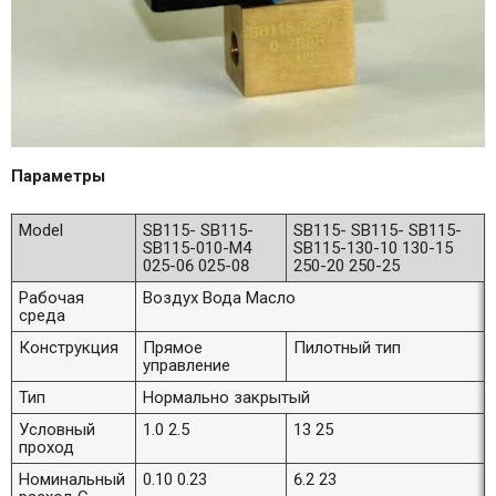
Параметры
Model
SB115- SB115-
SB115- SB115- SB115-
SB115-010-M4
SB115-130-10 130-15
025-06 025-08
250-20 250-25
Рабочая
Воздух Вода Масло
среда
Конструкция
Прямое
Пилотный тип
управление
Тип
Нормально закрытый
Условный
1.0 2.5
13 25
проход
Номинальный
0.10 0.23
6.2 23