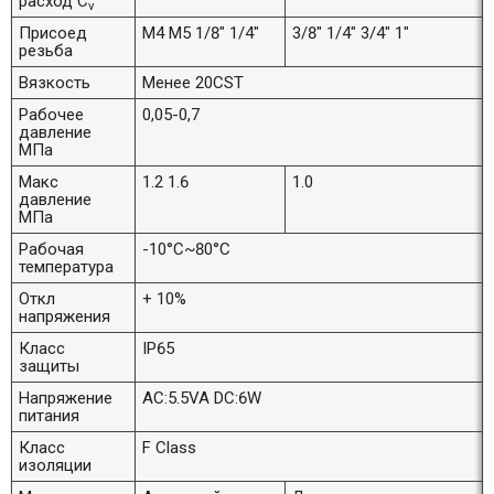
расход С
v
Присоед
M4 M5 1/8" 1/4"
3/8" 1/4" 3/4" 1"
резьба
Вязкость
Менее 20CST
Рабочее
0,05-0,7
давление
МПа
Макс
1.2 1.6
1.0
давление
МПа
Рабочая
-10°C~80°C
температура
Откл
+ 10%
напряжения
Класс
IP65
защиты
Напряжение
AC:5.5VA DC:6W
питания
Класс
F Class
изоляции