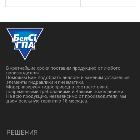
ы
более высокой пропускной
давление: 0-0,8 МПа
способностью за счет
Окружающая температура
увеличенной площади
+80 0 С Код заказа 2W 025
я
мембраны. И, как следствие —
AC110V E 2W: Нормальный
более ...
давления 2WH: Тип ...
В кратчайшие сроки поставим продукцию от любого
производителя.
Поможем Вам подобрать аналоги и заменим устаревшие
элементы гидравлики и пневматики.
Модернизируем гидропривод в соответствии с
современными требованиями и Вашими пожеланиями.
На всю продукцию, незвависимо от производителя, мы
даем реальную гарантию 18 месяцев.
РЕШЕНИЯ