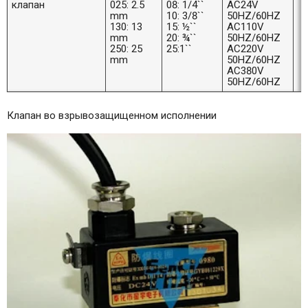
клапан
025: 2.5
08: 1/4``
AC24V
mm
10: 3/8``
50HZ/60HZ
130: 13
15: ½``
AC110V
mm
20: ¾``
50HZ/60HZ
250: 25
25:1``
AC220V
mm
50HZ/60HZ
AC380V
50HZ/60HZ
Клапан во взрывозащищенном исполнении