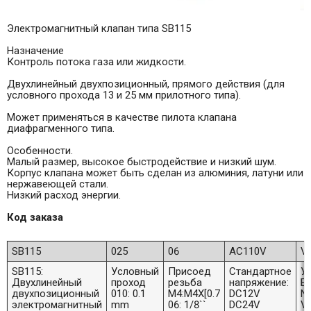
Электромагнитный клапан типа SB115
Назначение
Контроль потока газа или жидкости.
Двухлинейный двухпозиционный, прямого действия (для
условного прохода 13 и 25 мм прилотного типа).
Может применяться в качестве пилота клапана
диафрагменного типа.
Особенности.
Малый размер, высокое быстродействие и низкий шум.
Корпус клапана может быть сделан из алюминия, латуни или
нержавеющей стали.
Низкий расход энергии.
Код заказа
SB115
025
06
AC110V
V
SB115:
Условный
Присоед
Стандартное
У
Двухлинейный
проход
резьба
напряжение:
Бе
двухпозиционный
010: 0.1
M4:M4X[0.7
DC12V
N
электромагнитный
mm
06: 1/8``
DC24V
V: