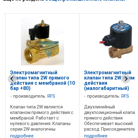
Электромагнитный
Электромагнитный
клапан типа 2W прямого
клапан типа 2W прямо
действия с мембраной (10
действия
бар +80)
(малогабаритный)
производитель:
RFS
производитель:
RFS
Клапан типа 2W является
Двухлинейный
клапаном прямого действия с
двухпозиционный клапан
мембраной. Работает с
прямого действия.
нулевого давления. Клапаны
Обеспечивает высокий
серии 2W аналогичны
расход. Присоединитель
клапанам PU220 но обладают
резьба:1/8 "-3/8 Рабочее
подробнее
подробнее