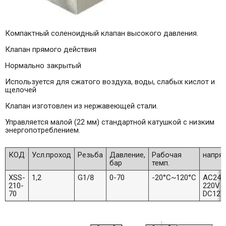
Компактный соленоидный клапан высокого давления.
Клапан прямого действия
Нормально закрытый
Используется для сжатого воздуха, воды, слабых кислот и
щелочей
Клапан изготовлен из нержавеющей стали.
Управляется малой (22 мм) стандартной катушкой с низким
энергопотреблением.
КОД
Усл.проход
Резьба
Давление,
Рабочая
напря
бар
темп.
XSS-
1,2
G1/8
0-70
-20°C~120°C
AC24V
210-
220V
70
DC12V