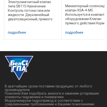
Электромагнитный клапан
Миниатюрный соленоид
типа SB115 Назначение
клапан XSA-4-M5
Контроль потока газа или
Используется в компакт
жидкости. Двухлинейный
оборудовании Клапан
двухпозиционный, прямого
прямого действия Норма
действия (для условного
закрытый Двухлинейный,
прохода 13 и 25 мм
двухпозиционный. Класс
прилотного типа). Может
подробнее
подробнее
изоляции F КОД Усл.прох
применяться в качестве
Резьба Давление, бар Ра
пилота клапана
темп. напряжение материал
диафрагменного типа. ...
В кратчайшие сроки поставим продукцию от любого
производителя.
Поможем Вам подобрать аналоги и заменим устаревшие
элементы гидравлики и пневматики.
Модернизируем гидропривод в соответствии с
современными требованиями и Вашими пожеланиями.