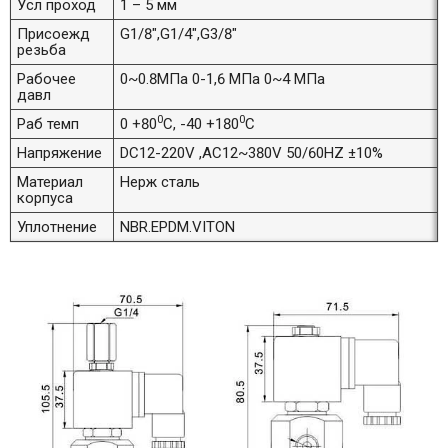
Усл проход
1 – 5 мм
Присоежд
G1/8",G1/4",G3/8"
резьба
Рабочее
0~0.8МПа 0-1,6 МПа 0~4 МПа
давл
0
0
Раб темп
0 +80
С, -40 +180
С
Напряжение
DC12-220V ,AC12~380V 50/60HZ ±10%
Материал
Нерж сталь
корпуса
Уплотнение
NBR.EPDM.VITON