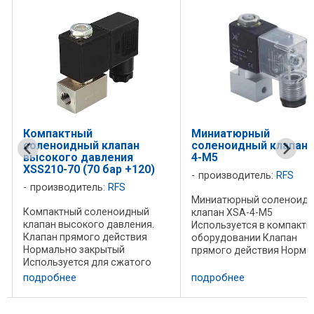
Компактный
Миниатюрный
соленоидный клапан
соленоидный клапан 
высокого давления
4-M5
XSS210-70 (70 бар +120)
производитель:
RFS
производитель:
RFS
Миниатюрный соленоид
Компактный соленоидный
клапан XSA-4-M5
клапан высокого давления.
Используется в компакт
Клапан прямого действия
оборудовании Клапан
Нормально закрытый
прямого действия Норма
Используется для сжатого
закрытый Двухлинейный,
воздуха, воды, слабых кислот
двухпозиционный. Класс
подробнее
подробнее
и щелочей Клапан изготовлен
изоляции F КОД Усл.прох
из нержавеющей стали.
Резьба Давление, бар Ра
Управляется малой (22 мм)
темп. напряжение материал