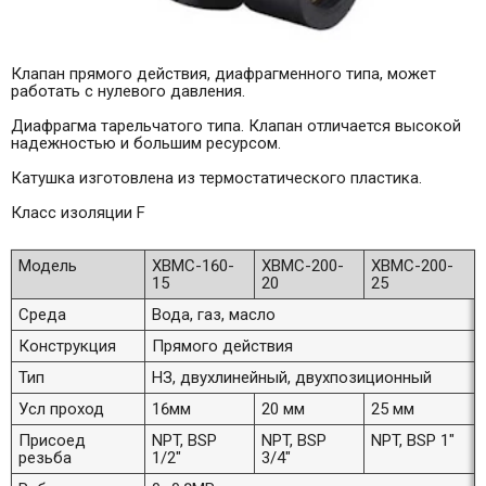
Клапан прямого действия, диафрагменного типа, может
работать с нулевого давления.
Диафрагма тарельчатого типа. Клапан отличается высокой
надежностью и большим ресурсом.
Катушка изготовлена из термостатического пластика.
Класс изоляции F
Модель
XBMC-160-
XBMC-200-
XBMC-200-
15
20
25
Среда
Вода, газ, масло
Конструкция
Прямого действия
Тип
НЗ, двухлинейный, двухпозиционный
Усл проход
16мм
20 мм
25 мм
Присоед
NPT, BSP
NPT, BSP
NPT, BSP 1"
резьба
1/2"
3/4"