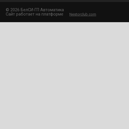
©
2026 БелCИ-ГП Автоматика
Сайт работает на платформе
Nestorclub.com