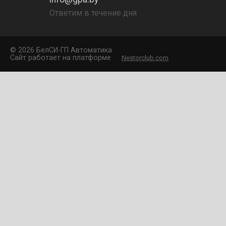
Ответим в течение дня
©
2026 БелCИ-ГП Автоматика
Сайт работает на платформе
Nestorclub.com