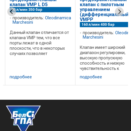
клапан VMP L D5
клапан с пилотным
управлением
90 л/мин 350 бар
(дифференциальный)
производитель:
Oleodinamica
VMPP
Marchesini
160 л/мин 400 бар
a
Данный клапан отличается от
производитель:
Oleodin
Marchesini
клапана VMP тем, что все
порты лежат в одной
Клапан имеет широкий
м
плоскости, что в некоторых
диапазон регулировки,
случаях позволяет
высокую пропускную
разместить клапан более
способность и низкую
компактно. Корпус: сталь с
чувствительность к
цинковым покрытием.
изменению потока. По
Уплотнение Buna N
подробнее
подробнее
сравнению с
Герметичность:
предохранительным кла
незначительные утечки ...
имеющим прямое управл
(например VMP ) имеем
меньшую скорость
срабатывания. Клапан ...