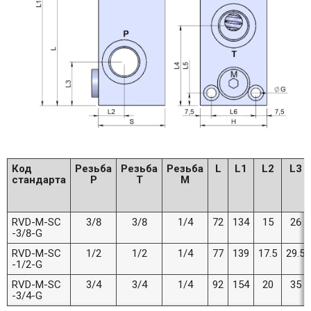
Код
Резьба
Резьба
Резьба
L
L1
L2
L3
стандарта
P
T
M
RVD-M-SC
3/8
3/8
1/4
72
134
15
26
-3/8-G
RVD-M-SC
1/2
1/2
1/4
77
139
17.5
29.5
-1/2-G
RVD-M-SC
3/4
3/4
1/4
92
154
20
35
-3/4-G