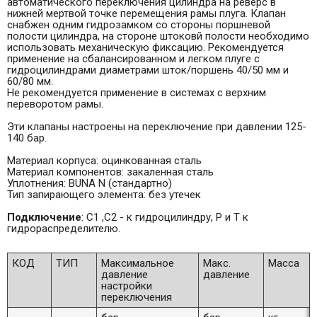
автоматического переключения цилиндра на реверс в
нижней мертвой точке перемещения рамы плуга. Клапан
снабжен одним гидрозамком со стороны поршневой
полости цилиндра, на стороне штоковй полости необходимо
использовать механическую фиксацию. Рекомендуется
применение на сбалансированном и легком плуге с
гидроцилиндрами диаметрами шток/поршень 40/50 мм и
60/80 мм.
Не рекомендуется применение в системах с верхним
переворотом рамы.
Эти клапаны настроены на переключение при давлении 125-
140 бар.
Материал корпуса: оцинкованная сталь
Материал компонентов: закаленная сталь
Уплотнения: BUNA N (стандартно)
Тип запирающего элемента: без утечек
Подключение
: С1 ,С2 - к гидроцилиндру, Р и Т к
гидрораспределителю.
КОД
ТИП
Максимальное
Макс.
Масса
давление
давление
настройки
переключения