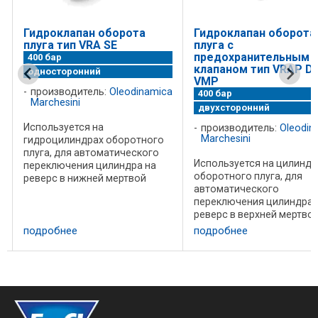
Гидроклапан оборота
Гидроклапан оборота
плуга тип VRA SE
плуга c
предохранительным
400 бар
клапаном тип VRAP D
односторонний
VMP
a
производитель:
Oleodinamica
400 бар
Marchesini
двухсторонний
Используется на
производитель:
Oleodin
Marchesini
гидроцилиндрах оборотного
плуга, для автоматического
Используется на цилиндр
переключения цилиндра на
оборотного плуга, для
реверс в нижней мертвой
автоматического
точке перемещения рамы
переключения цилиндра 
плуга. Клапан снабжен одним
реверс в верхней мертво
гидрозамком со стороны
точке перемещения рамы
поршневой полости цилиндра,
подробнее
подробнее
плуга. Предохранительны
на стороне штоковй полости ...
клапан позволяет избежа
гидроудара при
переключении. Клапан
снабжен двойным ...