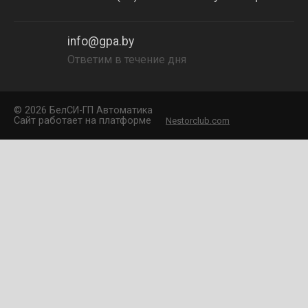
info@gpa.by
Ответим в течение дня
©
2026 БелCИ-ГП Автоматика
Сайт работает на платформе
Nestorclub.com