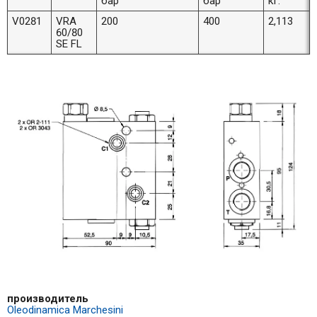
бар
бар
кг.
V0281
VRA
200
400
2,113
60/80
SE FL
производитель
Oleodinamica Marchesini