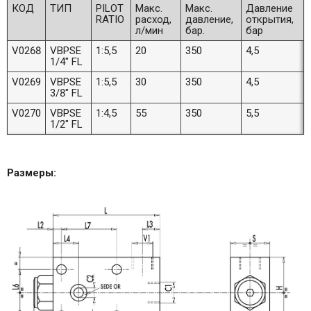
КОД
ТИП
PILOT
Макс.
Макс.
Давление
RATIO
расход,
давление,
открытия,
л/мин
бар.
бар
V0268
VBPSE
1:5,5
20
350
4,5
1/4" FL
V0269
VBPSE
1:5,5
30
350
4,5
3/8" FL
V0270
VBPSE
1:4,5
55
350
5,5
1/2" FL
Размеры: