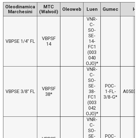
Oleodinamica
MTC
Oleoweb
Luen
Gumec
H
Marchesini
(Walvoil)
VNR-
C-
SO-
SE-
VBPSF
VBPSE 1/4" FL
14-
14
FC1
(003
040
OJO)*
VNR-
C-
SO-
SE-
POC-
VBPSF
VBPSE 3/8" FL
38-
1-FL-
A05030
38*
FC1
3/8-G*
(003
042
OJO)*
VNR-
C-
SO-
SE-
POC-