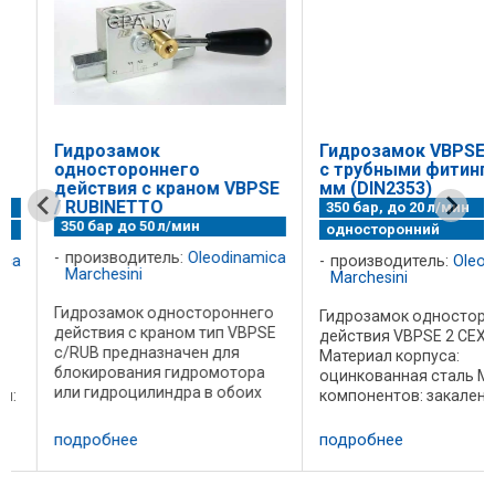
Гидрозамок
Гидрозамок VBPSE 2
одностороннего
с трубными фитингам
действия с краном VBPSE
мм (DIN2353)
/ RUBINETTO
350 бар, до 20 л/мин
350 бар до 50 л/мин
односторонний
производитель:
Oleodinamica
a
производитель:
Oleodin
Marchesini
Marchesini
Гидрозамок одностороннего
Гидрозамок односторон
действия с краном тип VBPSE
действия VBPSE 2 CEXC
c/RUB предназначен для
Материал корпуса:
блокирования гидромотора
оцинкованная сталь Мат
или гидроцилиндра в обоих
компонентов: закаленная
направлениях. Этот клапан
сталь Уплотнения: BUNA 
пропускает поток в одном
(стандартно) Тип
подробнее
подробнее
направлении свободно и
запирающего элемента: 
блокирует в обратном, если
утечек Подключение :
нет управляющего ...