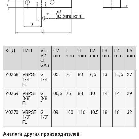
КОД
ТИП
VI -
C2
L
Ll
L2
L3
L4
L5
V2
mm
mm
mm
mm
mm
mm
mm
Cl
GAS
V0268
VBPSE
G
05
70
83
6,5
13
15,5
27
1/4"
1/4"
FL
V0269
VBPSE
G
06,5
75
88
10
14
14
29
3/8"
3/8
FL
"
V0270
VBPSE
G
09
100
116
10,5
18
18
32
1/2"
1/2"
FL
Аналоги других производителей: