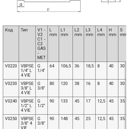
Код
Тип
V1 -
L
L1
L2
L3
L4
H
S
V2
mm
mm
mm
mm
mm
mm
mm
C1 -
C2
GAS
-
MET
V0220
VBPSE
G
64
106,5
36
18,5
8
40
30
1/4" L
1/4"
4 VIE
V0230
VBPSE
G
80
120
38
16
8
40
30
3/8" L
3/8"
4 VIE
V0240
VBPSE
G
90
133
45
17
12,5
45
35
1/2" L
1/2"
4 VIE
V0250
VBPSE
G
90
148
45
25
12,5
45
35
3/8" 4
3/8"
VIE