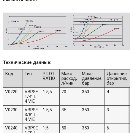
Технические данные:
Код
Тип
PILOT
Макс.
Макс.
Давление
RATIO
расход,
давление,
открытия,
л/мин
бар
бар
V0220
VBPSE
1:5,5
20
350
4
1/4" L
4 VIE
V0230
VBPSE
1:5,5
35
350
3
3/8" L
4 VIE
V0240
VBPSE
1:5
50
350
6
1/2" L