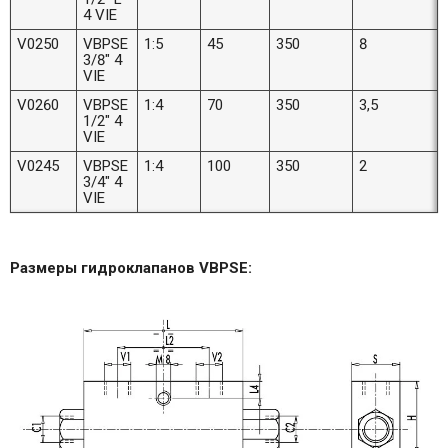
4 VIE
V0250
VBPSE
1:5
45
350
8
3/8" 4
VIE
V0260
VBPSE
1:4
70
350
3,5
1/2" 4
VIE
V0245
VBPSE
1:4
100
350
2
3/4" 4
VIE
Размеры гидроклапанов VBPSE: