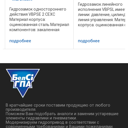
Гидрозамок линейного
Гидрозамок одностороннего
исполнения VBPSL имеет 
действия VBPSE 2 CEXC
линии: давление, цилиндр
Материал корпуса:
линия управления. Матер
оцинкованная сталь Материал
корпуса: оцинкованная с
компонентов: закаленная
Материал компонентов:
сталь Уплотнения: BUNA N
закаленная сталь Уплотн
(стандартно) Тип
BUNA N (стандартно) Тип
подробнее
подробнее
запирающего элемента: без
запирающего элемента: 
утечек Подключение :
утечек По заказу: ...
Подключите V1 и V2 к
напорным линиям, C1 и ...
В кратчайшие сроки поставим продукцию от любого
производителя.
Поможем Вам подобрать аналоги и заменим устаревшие
элементы гидравлики и пневматики.
Модернизируем гидропривод в соответствии с
современными требованиями и Вашими пожеланиями.