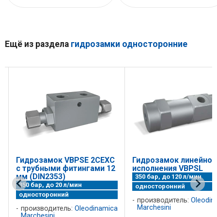
Ещё из раздела
гидрозамки односторонние
Гидрозамок VBPSE 2CEXC
Гидрозамок линейног
с трубными фитингами 12
исполнения VBPSL
мм (DIN2353)
350 бар, до 120 л/мин
350 бар, до 20 л/мин
односторонний
односторонний
производитель:
Oleodin
a
Marchesini
производитель:
Oleodinamica
Marchesini