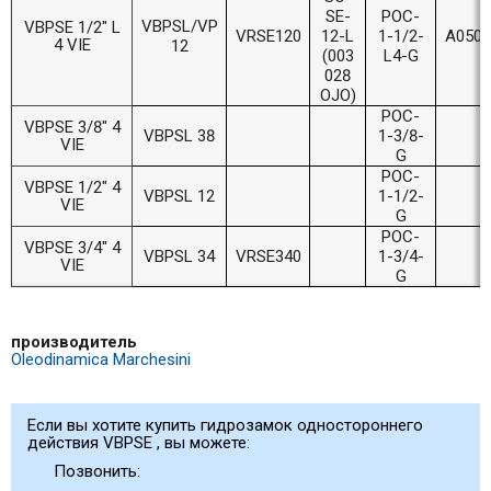
SE-
POC-
VBPSL/VP
VBPSE 1/2" L
VRSE120
12-L
1-1/2-
A0504
4 VIE
12
(003
L4-G
028
OJO)
POC-
VBPSE 3/8" 4
VBPSL 38
1-3/8-
VIE
G
POC-
VBPSE 1/2" 4
VBPSL 12
1-1/2-
VIE
G
POC-
VBPSE 3/4" 4
VBPSL 34
VRSE340
1-3/4-
VIE
G
производитель
Oleodinamica Marchesini
Если вы хотите купить гидрозамок одностороннего
действия VBPSE , вы можете:
Позвонить: