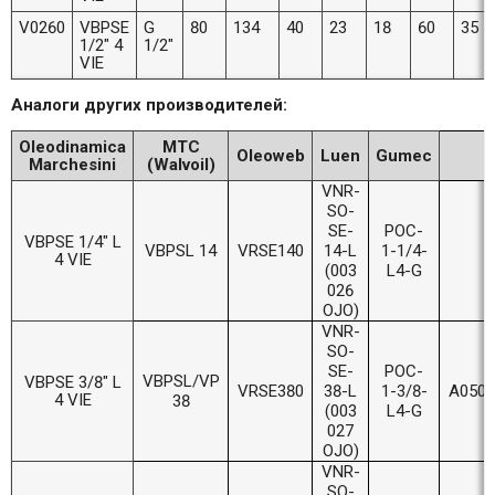
V0260
VBPSE
G
80
134
40
23
18
60
35
1/2" 4
1/2"
VIE
Аналоги других производителей:
Oleodinamica
MTC
Oleoweb
Luen
Gumec
Marchesini
(Walvoil)
VNR-
SO-
SE-
POC-
VBPSE 1/4" L
VBPSL 14
VRSE140
14-L
1-1/4-
4 VIE
(003
L4-G
026
OJO)
VNR-
SO-
SE-
POC-
VBPSL/VP
VBPSE 3/8" L
VRSE380
38-L
1-3/8-
A0503
4 VIE
38
(003
L4-G
027
OJO)
VNR-
SO-