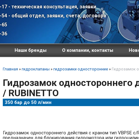
-17 - техническая консультация, заявки
-54 - общий отдел, заявки, счета, договора
-65
-36
Наши бренды
О компании, контакты
Ново
Главная
»
гидроклапаны
»
гидрозамки односторонние
»
Гидрозамок о
Гидрозамок одностороннего 
/ RUBINETTO
350 бар до 50 л/мин
Гидрозамок одностороннего действия с краном тип VBPSE c/
предназначен для блокирования гидромотора или гидроцили