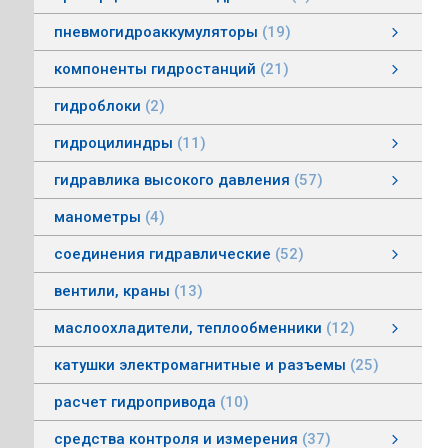
пневмогидроаккумуляторы
19
пневмогидроаккумуляторы мембранные
пневмогидроаккумуляторы балонные
пневмогидроаккумуляторы поршневые
зарядные устройства пневмогидроаккумуляторов
смотреть все
компоненты гидростанций
21
компоненты гидростанций
колокола насос-мотор гидростанций
муфты гидростанций
маслоуказатели гидростанций
баки гидростанций
смотреть все
гидроблоки
2
гидроцилиндры
11
гидроцилиндры одностороннего действия
гидравлические зажимы
гидроцилиндры двухстороннего действия
гидроцилиндры телескопические
гидравлика высокого давления
57
гидравлика высокого давления
Гидронасосы высокого давления
Мультипликаторы (усилители) давления
Управляющая и регулирующая аппаратура
Рукава, соединения
смотреть все
манометры
4
соединения гидравлические
52
соединения гидравлические
быстроразъемные гидравлические соединения
трубные соединения по DIN2353
специальные соединения
труба гидравлическая
фланцевые адаптеры
крепления гидравлических труб и шлангов
поворотные соединения
смотреть все
вентили, краны
13
маслоохладители, теплообменники
12
маслоохладители, теплообменники
воздушно-масляные теплообменники
водомасляные маслоохладители
смотреть все
катушки электромагнитные и разъемы
25
расчет гидропривода
10
средства контроля и измерения
37