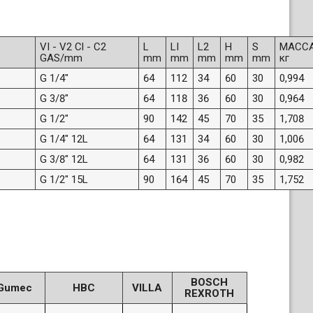
VI - V2 Cl - C2
L
LI
L2
H
S
МАССА
GAS/mm
mm
mm
mm
mm
mm
кг
G 1/4"
64
112
34
60
30
0,994
G 3/8"
64
118
36
60
30
0,964
G 1/2"
90
142
45
70
35
1,708
G 1/4" 12L
64
131
34
60
30
1,006
G 3/8" 12L
64
131
36
60
30
0,982
G 1/2" 15L
90
164
45
70
35
1,752
BOSCH
Gumec
HBC
VILLA
REXROTH