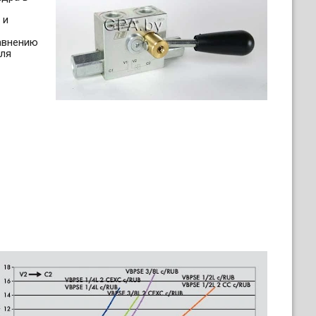
 и
авнению
для