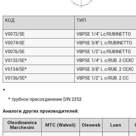
КОД
ТИП
V0072/SE
VBPSE 1/4" Lc/RUBINETTO
V0074/SE
VBPSE 3/8" L c/RUBINETTO
V0076/SE
VBPSE 1/2" Lc/RUBINETTO
V0132/SE*
VBPSE 1/4" L c/RUB. 2 CEXC
V0134/SE*
VBPSE 3/8" L c/RUB. 2 CEXC
V0136/SE*
VBPSE 1/2" L c/RUB. 2 CC
* трубное присоединение DIN 2353
Аналоги других производителей:
Oleodinamica
MTC (Walvoil)
Oleoweb
Luen
Marchesini