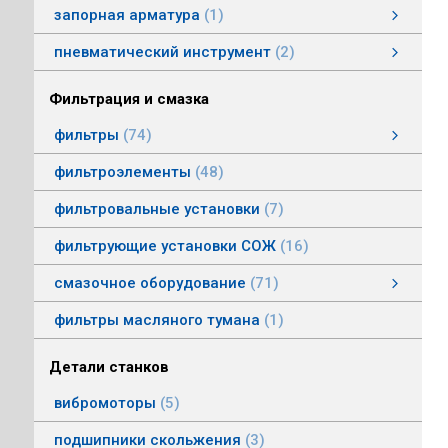
запорная арматура
1
затворы дисковые
пневматический инструмент
2
пневматический инструмент
Пневматические гайковерты
Пневматические молотки
смотреть все
Фильтрация и смазка
фильтры
74
фильтры напорные
линейные фильтры среднего давления
фильтры воздушные (сапуны)
фильтры магнитные
фильтры щелевые
Индикаторы засоренности фильтров
фильтры заливные
фильтры моторные
фильтры всасывающие
фильтры сливные
фильтры линейные низкого давления
фильтроэлементы
48
фильтровальные установки
7
фильтрующие установки СОЖ
16
смазочное оборудование
71
смазочное оборудование
дозирующие устройства
станции смазки
насосы смазочные
соединения, переходники, трубка
масленки постоянного уровня
системы смазки
контрольно-регулирующая аппаратура
насосы густой смазки
смотреть все
фильтры масляного тумана
1
Детали станков
вибромоторы
5
подшипники скольжения
3