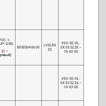
POC-1-
VSO-SE-DL-
S
X*-3/8G
LVSLRS
B050304.06.00
SX 05.52.26 –
02
(
D
–
10-02-00
правый
)
VSO-SE-DL-
SX 05.52.26 –
10-03-00