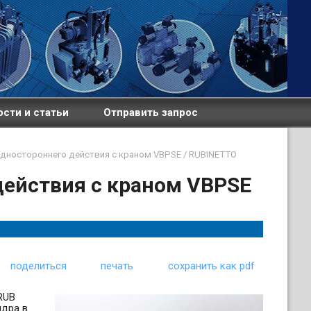
сти и статьи
Отправить запрос
дностороннего действия с краном VBPSE / RUBINETTO
действия с краном VBPSE
поделиться
печать
сохранить как pdf
RUB
ндра в