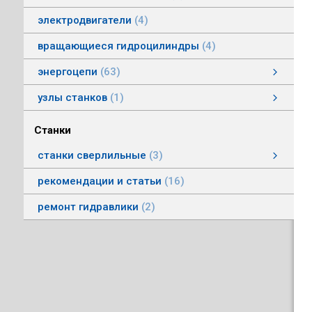
электродвигатели
4
вращающиеся гидроцилиндры
4
энергоцепи
63
энергоцепи стальные тип HS
энергоцепи тип HSPNC
энергоцепи тип Racer
энергоцепи стальные тип HSS
энергоцепи тип HSSP
энергоцепи тип RoboFlex
энергоцепи тип HSP
энергоцепи тип HSС
узлы станков
1
Автоматические головки
Станки
станки сверлильные
3
станки вертикально-сверлильные
рекомендации и статьи
16
ремонт гидравлики
2