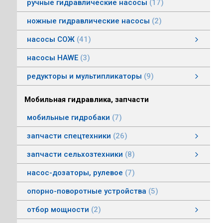
ручные гидравлические насосы
17
ножные гидравлические насосы
2
насосы СОЖ
41
Насосы центробежные погружные СОЖ
Насосы винтовые для СОЖ
Насосы центробежные СОЖ
насосы HAWE
3
редукторы и мультипликаторы
9
редукторы и мультипликаторы
мультипликаторы шестеренных шасосов
редукторы для гидромоторов
муфты, суппорты
смотреть все
Мобильная гидравлика, запчасти
мобильные гидробаки
7
запчасти спецтехники
26
насосы комбайнов
запчасти погрузчика БМЕ-1560, БМЕ-1565
насосы CLAAS
насосы Massey Ferguson
насосы комунальной техники
фронтальные погрузчики МТЗ
насосы Deutz
насосы Mersedes
насосы на ВОМ тракторов МТЗ
насосы BOBCAT
насосы вилочных погрузчиков
насосы John Deere
насосы Case
запчасти сельхозтехники
8
запчасти сельхозтехники
запчасти ИСРК-12
запчасти ППС 20-60
запчасти льнотеребилки
смотреть все
насос-дозаторы, рулевое
7
опорно-поворотные устройства
5
отбор мощности
2
Валы отбора мощности
Коробки отбора мощности