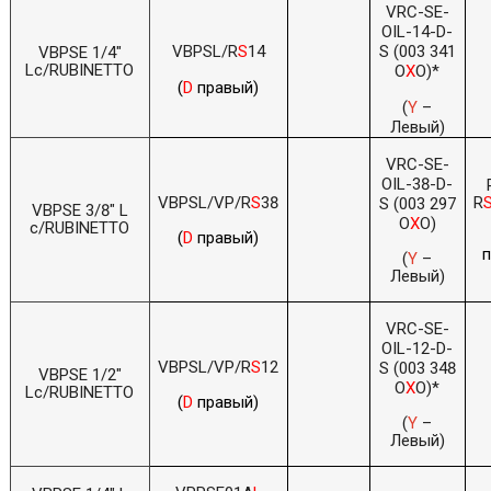
VRC-SE-
OIL-14-D-
VBPSL/R
S
14
S (003 341
VBPSE 1/4"
Lc/RUBINETTO
O
X
O)*
(
D
правый)
(
Y
–
Левый)
VRC-SE-
OIL-38-D-
VBPSL/VP/R
S
38
R
S (003 297
VBPSE 3/8" L
O
X
O)
c/RUBINETTO
(
D
правый)
(
Y
–
Левый)
VRC-SE-
OIL-12-D-
VBPSL/VP/R
S
12
S (003 348
VBPSE 1/2"
O
X
O)*
Lc/RUBINETTO
(
D
правый)
(
Y
–
Левый)