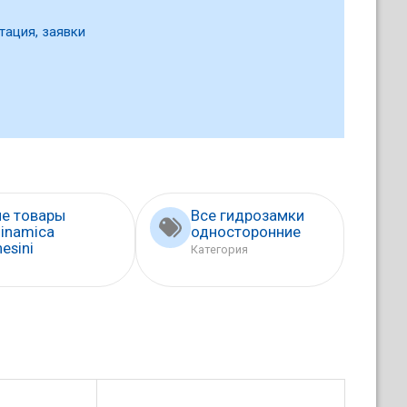
тация, заявки
ие товары
Все гидрозамки
inamica
односторонние
esini
Категория