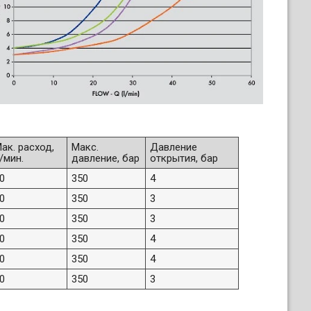
ак. расход,
Макс.
Давление
/мин.
давление, бар
открытия, бар
0
350
4
0
350
3
0
350
3
0
350
4
0
350
4
0
350
3