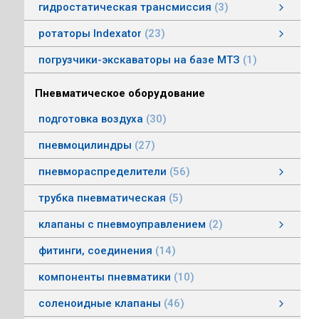
гидростатическая трансмиссия
3
гидростатическая трансмиссия
клапаны гидростатической трансмисии
тросовое управление
моторы гидростатической трансмиссии
смотреть все
ротаторы Indexator
23
ротаторы серии IR/SR
ротаторы серии GV/AV, G/H
гасители колебаний
погрузчики-экскаваторы на базе МТЗ
1
Пневматическое оборудование
подготовка воздуха
30
пневмоцилиндры
27
пневмораспределители
56
клапаны электропневматические
пневмораспределители серии V, А
пневмораспределители с пневмо и электроуправлением
пневмораспределители с ручным, ножным, механическим управлением
пневмораспределители трехлинейные сдвоенные
пневмораспределители Пневмоаппарат
трубка пневматическая
5
клапаны с пневмоуправлением
2
клапаны с пневмоуправлением
клапаны общего назначения
клапаны наклонные из нержавеющей стали
смотреть все
фитинги, соединения
14
компоненты пневматики
10
соленоидные клапаны
46
клапаны пылеудаления
газовые клапаны
клапаны специального назначения
дренажные клапаны
общепромышленные клапаны