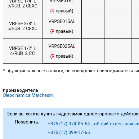
VRPSE01A
L
VBPSE 1/4" L
c/RUB. 2 CEXC
(
R
правый)
VRPSE015A
L
VBPSE 3/8" L
c/RUB. 2 CEXC
(
R
правый)
VRPSE025A
L
VBPSE 1/2" L
c/RUB. 2 CC
(
R
правый)
*- функциональные аналоги, не совпадают присоединительны
производитель
Oleodinamica Marchesini
Если вы хотите купить гидрозамок одностороннего действия
Позвонить:
+375 (17) 374-05-54 - общий отдел, заявки
+375 (17) 399-17-65