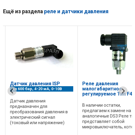
Ещё из раздела
реле и датчики давления
Реле давления
Реле давления типа
малогабаритное
РД-23, РД4/25М
регулируемое Тип F4
Реле давления типа РД-2
В наличии остатки,
РД4/25М Реле давления 
предлагаем к замене на
РД-23 предназначено дл
аналогичные DS3 Реле типа F4
контроля давления рабо
представляет собой
среды в пневматических 
микровыключатель, который
смазочных системах,
ю
подает сигнал при
осуществляемого