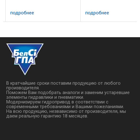
достижении давлением
воздействием на контак
заданного значения.
микропереключателя,
подробнее
подробнее
Регулировка производится
включенного в электрич
й
вращением винта,
цепь ...
расположенного в центре
реле с ...
В кратчайшие сроки поставим продукцию от любого
производителя.
Поможем Вам подобрать аналоги и заменим устаревшие
элементы гидравлики и пневматики.
Модернизируем гидропривод в соответствии с
современными требованиями и Вашими пожеланиями.
На всю продукцию, незвависимо от производителя, мы
даем реальную гарантию 18 месяцев.