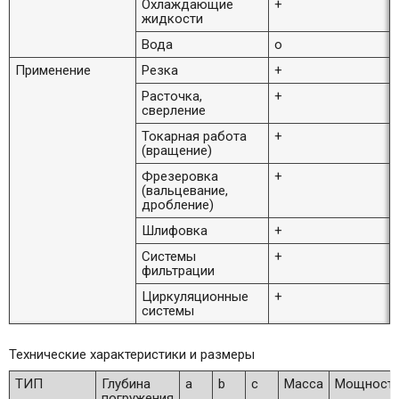
Охлаждающие
+
жидкости
Вода
o
Применение
Резка
+
Расточка,
+
сверление
Токарная работа
+
(вращение)
Фрезеровка
+
(вальцевание,
дробление)
Шлифовка
+
Системы
+
фильтрации
Циркуляционные
+
системы
Технические характеристики и размеры
ТИП
Глубина
a
b
c
Масса
Мощност
погружения