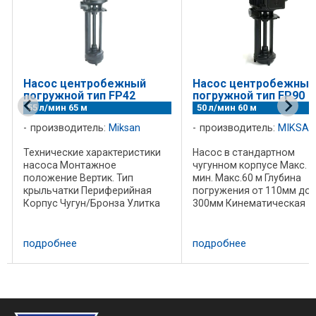
Насос центробежный
Насос центробежный
погружной тип FP42
погружной тип FP90
55 л/мин 65 м
50 л/мин 60 м
производитель:
Miksan
производитель:
MIKSAN
Технические характеристики
Насос в стандартном
насоса Монтажное
чугунном корпусе Mакс. 5
положение Вертик. Тип
мин. Mакс.60 м Глубина
крыльчатки Периферийная
погружения от 110мм до
Корпус Чугун/Бронза Улитка
300мм Кинематическая
Чугун/Бронза Вал
вязкость 90 мм/с² Рабоч
Конструкционная сталь/
температура 0-60С°
нержавеющая сталь
Применяется для перекач
подробнее
подробнее
Крыльчатка латунь
смазочных материалов и
Механическое уплотнение -
охлаждающих жидкостей
Трубное соединение G 3/4
всех типах ...
Hмакс ...