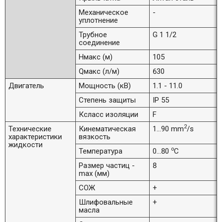
Механическое
-
уплотнение
Трубное
G 1 1/2
соединение
Hмакс (м)
105
Qмакс (л/м)
630
Двигатель
Мощность (кВ)
1.1 - 11.0
Степень защиты
IP 55
Ксласс изоляции
F
2
Технические
Кинематическая
1...90 mm
/s
характеристики
вязкость
жидкости
o
Температура
0...80
C
Размер частиц -
8
max (мм)
СОЖ
+
Шлифовальные
+
масла