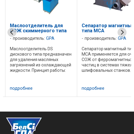
Маслоотделитель для
Сепаратор магнитны
СОЖ скиммерного типа
типа MCA
производитель:
GPA
производитель:
GPA
я
Маслоотделитель DS
Сепаратор магнитный ти
дискового типа предназначен
MCA применяется для оч
для удаления масляных
СОЖ от ферромагнитных
загрязнений из охлаждающей
частиц в системах тяжел
жидкости. Принцип работы:
шлифовальных станков.
Диск из специального
Модель Расход, л/мин L 
материала вращаясь
464 464 W 130 150 206 H 2
захватывает масляную пленку
205 205 M 65 65 60 N 145 
подробнее
подробнее
с поверхности СОЖ, которая
150 A 398 398 398 B 100 1
затем удаляется скребком и ...
167 D φ11 φ11 ...