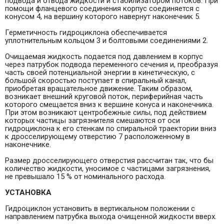
подвода и отвода жидкости и стабилизатором потоков. При
помощи фланцевого соединения корпус соединяется с
конусом 4, на вершину которого навернут наконечник 5.
Герметичность гидроциклона обеспечивается
уплотнительным кольцом 3 и болтовыми соединениями 2.
Очищаемая жидкость подается под давлением в корпус
через патрубок подвода переменного сечения и, преобразуя
часть своей потенциальной энергии в кинетическую, с
большой скоростью поступает в спиральный канал,
приобретая вращательное движение. Таким образом,
возникает внешний круговой поток, периферийная часть
которого смещается вниз к вершине конуса и наконечника.
При этом возникают центробежные силы, под действием
которых частицы загрязнителя смешаются от оси
гидроциклона к его стенкам по спиральной траектории вниз
к дросселирующему отверстию 7 расположенному в
наконечнике.
Размер дросселирующего отверстия рассчитан так, что бы
количество жидкости, уносимое с частицами загрязнения,
не превышало 15 % от номинального расхода.
УСТАНОВКА
Гидроциклон установить в вертикальном положении с
направлением патрубка выхода очищенной жидкости вверх.