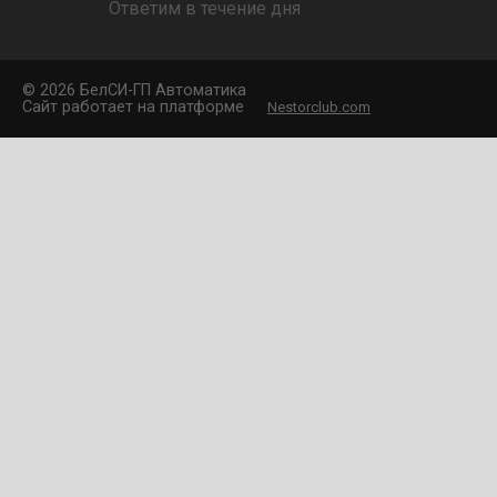
Ответим в течение дня
©
2026 БелCИ-ГП Автоматика
Сайт работает на платформе
Nestorclub.com