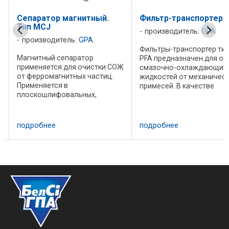
Сепаратор магнитный.
Фильтр-транспортер 
Тип MCJ
производитель:
GPA
производитель:
GPA
Фильтры-транспортер ти
Магнитный сепаратор
PFA предназначен для оч
и
применяется для очистки СОЖ
смазочно-охлаждающих
от ферромагнитных частиц.
жидкостей от механичес
Применяется в
примесей. В качестве
плоскошлифовальных,
фильтрующего элемента
бесцентрово-шлифовальных,
используется
внутришлифовальных/
фильтровальная бумага.
круглошлифовальных ,
Принцип действия. На
подробнее
подробнее
хонинговальных ,
сетчатом конвеере
резьбошлифовальных,
горизонтально располо
шлифовально-полировальных
...
станках. ...