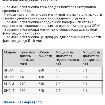
• Возможна установка таймера для контроля интервалов
прохода скребка;
• Рекомендуется установка магнитной платы на дне емкости
с целью увеличения скорости осаждения стружки.
• Возможна установка холодильной камеры или стояка
водяного охлаждения с целью контроля температуры СОЖ.
• Возможна установка магнитного сепаратора для грубой
фильтрации от стружки.
• Возможна установка центрифуги для повышения тонкости
фильтрации до 5..10 мкм.
Модель
Произво-
Объем
Мощность
Мощность
дитель-
емкости,
двигателя
двигателя
ность (л/
л
гидроциклона,
сепаратора,
мин)
кВт
кВт
SHC-1
70
280
1.5
0.1
SHC-2
140
430
1.5
0.1
SHC-3
210
630
2.2
0.1
SHC-4
280
840
2.2
0.1
Скачать размеры (pdf)