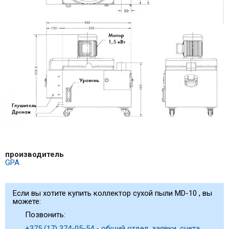
производитель
GPA
Если вы хотите купить коллектор сухой пыли MD-10 , вы
можете:
Позвонить:
+375 (17) 374-05-54 - общий отдел, заявки, счета,