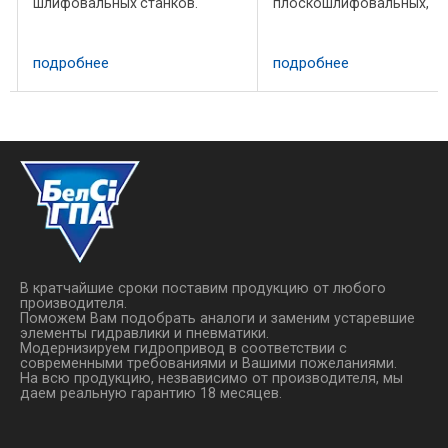
шлифовальных станков.
плоскошлифовальных,
Модель Расход, л/мин L 464
бесцентрово-шлифоваль
464 464 W 130 150 206 H 205
внутришлифовальных/
205 205 M 65 65 60 N 145 145
круглошлифовальных ,
подробнее
подробнее
150 A 398 398 398 B 100 120
хонинговальных ,
167 D φ11 φ11 ...
резьбошлифовальных,
шлифовально-полировал
станках. ...
В кратчайшие сроки поставим продукцию от любого
производителя.
Поможем Вам подобрать аналоги и заменим устаревшие
элементы гидравлики и пневматики.
Модернизируем гидропривод в соответствии с
современными требованиями и Вашими пожеланиями.
На всю продукцию, незвависимо от производителя, мы
даем реальную гарантию 18 месяцев.