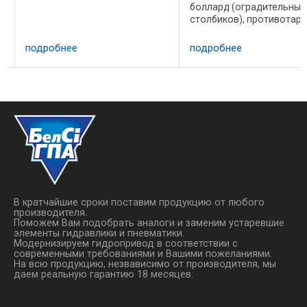
боллард (оградительных
обеспечивают надежное
столбиков), противотара
запирание полости цилиндра,
устройств и шлагбаумов.
что исключает
Может работать от
самопроизвольное опускание
подробнее
подробнее
автомобильного
платформы. Опускание ...
аккумулятора. Предусмо
ручное дублирование дл
аварийной работы. По
согласованию ...
В кратчайшие сроки поставим продукцию от любого
производителя.
Поможем Вам подобрать аналоги и заменим устаревшие
элементы гидравлики и пневматики.
Модернизируем гидропривод в соответствии с
современными требованиями и Вашими пожеланиями.
На всю продукцию, незвависимо от производителя, мы
даем реальную гарантию 18 месяцев.