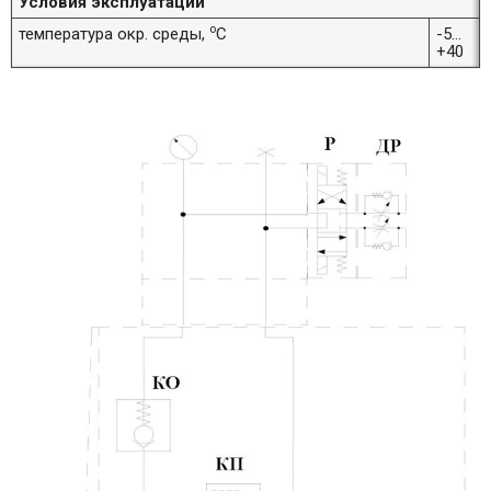
Условия эксплуатации
о
температура окр. среды,
С
-5…
+40