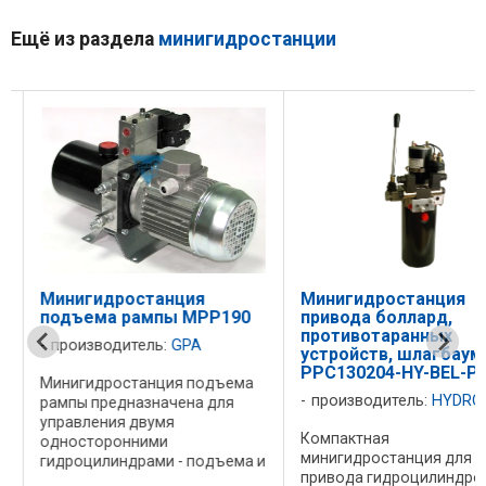
Ещё из раздела
минигидростанции
Минигидростанция
Минигидростанция
подъема рампы МРР190
привода боллард,
противотаранных
производитель:
GPA
устройств, шлагбаум
PPC130204-HY-BEL-PU
Минигидростанция подъема
производитель:
HYDRON
рампы предназначена для
управления двумя
Компактная
односторонними
минигидростанция для
гидроцилиндрами - подъема и
привода гидроцилиндро
наклона. Седельные клапаны