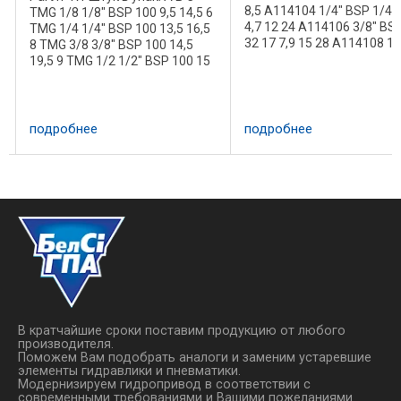
8,5 A114104 1/4" BSP 1/4" 
TMG 1/8 1/8" BSP 100 9,5 14,5 6
4,7 12 24 A114106 3/8" BSP
TMG 1/4 1/4" BSP 100 13,5 16,5
32 17 7,9 15 28 A114108 1/
5
8 TMG 3/8 3/8" BSP 100 14,5
BSP 1/2" 35,5 23,5 11,1 18,
19,5 9 TMG 1/2 1/2" BSP 100 15
A114112 3/4" BSP 3/4" 43,
25,5 9 TMG 5/8 5/8" BSP 100
16,7 23,5 45 A114116 1" BS
12,6 19,5 7,9 TMG 3/4 3/4" BSP
54 ...
100 17 30 11 TMG 1 1" BSP 100
15,5 ...
подробнее
подробнее
В кратчайшие сроки поставим продукцию от любого
производителя.
Поможем Вам подобрать аналоги и заменим устаревшие
элементы гидравлики и пневматики.
Модернизируем гидропривод в соответствии с
современными требованиями и Вашими пожеланиями.