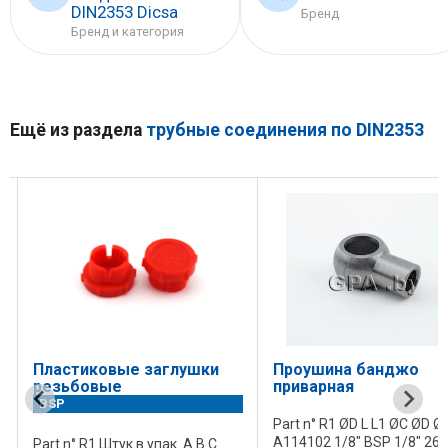
DIN2353 Dicsa
Бренд
Бренд и категория
Ещё из раздела
трубные соединения по DIN2353
Пластиковые заглушки
Проушина банджо
резьбовые
приварная
BSP
Part n° R1 ØD L L1 ØC ØD Ø
A114102 1/8" BSP 1/8" 26,2
Part n° R1 Штук в упак. A В C