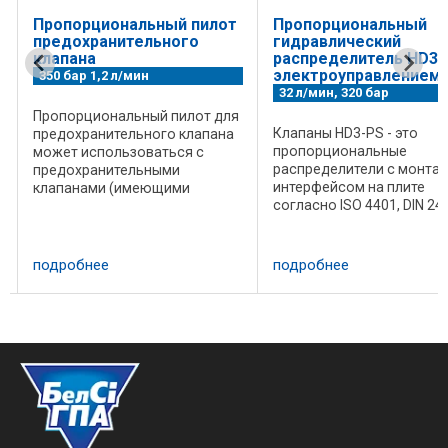
Пропорциональный пилот
Пропорциональный
предохранительного
гидравлический
клапана
распределитель HD3-
электроуправлением
350 бар 1,2 л/мин
32 л/мин, 320 бар
Пропорциональный пилот для
Клапаны HD3-PS - это
предохранительного клапана
пропорциональные
может использоваться с
распределители с монта
предохранительными
интерфейсом на плите
клапанами (имеющими
согласно ISO 4401, DIN 24
пилотное ручное управление)
(CETOP 03). Конструкция
различных производителей.
корпуса - качественное л
Гидросхема пилота с
Клапан доступен с
дополнительным ручным
подробнее
подробнее
различными золотниками
предохранительным
способными регулироват
клапаном: без ...
различные ...