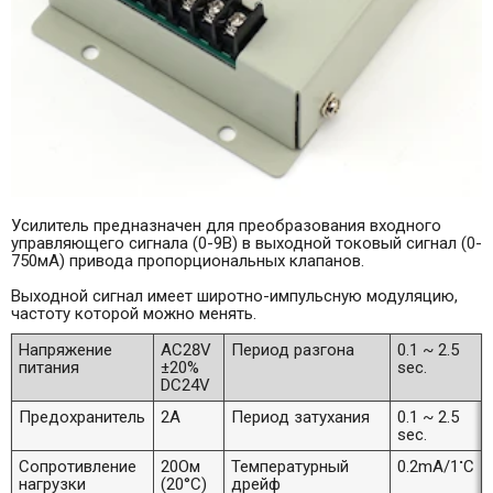
Усилитель предназначен для преобразования входного
управляющего сигнала (0-9В) в выходной токовый сигнал (0-
750мА) привода пропорциональных клапанов.
Выходной сигнал имеет широтно-импульсную модуляцию,
частоту которой можно менять.
Напряжение
AC28V
Период разгона
0.1 ~ 2.5
питания
±20%
sec.
DC24V
Предохранитель
2А
Период затухания
0.1 ~ 2.5
sec.
•
Сопротивление
20Ом
Температурный
0.2mA/1
С
нагрузки
(20°С)
дрейф