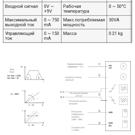
Входной сигнал
0V ~
Рабочая
0 ~ 50°С
+9V
температура
Максимальный
0 ~ 750
Макс.потребляемая
30VA
выходной ток
mА
мощность
Управляющий
0 ~ 150
Масса
0.21 kg
ток
mА