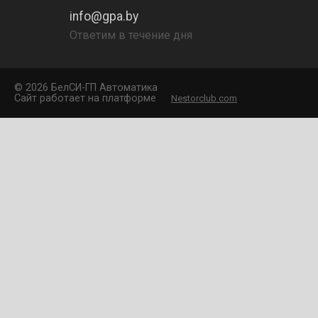
info@gpa.by
Ответим в течение дня
©
2026 БелCИ-ГП Автоматика
Сайт работает на платформе
Nestorclub.com