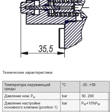
Технические характеристики:
Температура окружающей
°C
-20...+50
среды
Давление ном. P
bar
50...200
w
Давление настройки
bar
P
+10%P
W
W
основного клапана (position 1)