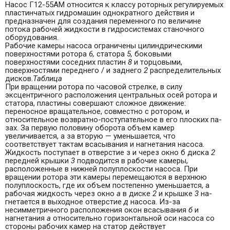
Насос Г12-55АМ относится к классу роторных ре­гулируемых
пластинчатых гидромашин однократного действия и
предназначен для создания переменного по величине
потока рабочей жидкости в гидросистемах станочного
оборудования.
Рабочие камеры насоса ограничены цилиндрическими
поверхно­стями ротора
6,
статора
5,
боковыми
поверхностями соседних пла­стин
8
и торцовыми,
поверхностями переднего / и заднего
2
распре­делительных
дисков.
Таблица
При вращении ротора по часовой стрелке, в силу
эксцентричного расположения центральных осей ротора и
статора, пластины совер­шают сложное движение:
переносное вращательное, совместно с ро­тором, и
относительное возвратно-поступательное в его плоских па­
зах. За первую половину оборота объем камер
увеличивается, а за вторую — уменьшается, что
соответствует тактам всасывания и на­гнетания насоса.
Жидкость поступает в отверстие з и через окно б диска
2
перед­ней крышки
3
подводится в рабочие камеры,
расположенные в ниж­ней полуплоскости насоса. При
вращении ротора эти камеры пере­мещаются в верхнюю
полуплоскость, где их объем постепенно умень­шается, а
рабочая жидкость через окно
а
в диске
2
и крышке
3
на­
гнетается в выходное отверстие
д
насоса. Из-за
несимметричного расположения окон всасывания
б
и
нагнетания
а
относительно гори­зонтальной оси насоса со
стороны рабочих камер на статор дейст­вует