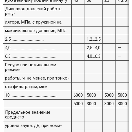
ную величину подачи в минуту
40
30
25
< 2.5
Диапазон давлений работы
регу-
лятора, МПа, с пружиной на
максимальное давление, МПа:
2,5......................................
1.2...2.5
—
4,0...................................................
2,5...4,0
—
6,3...................................................
4.0...6.3
—
Ресурс при номинальном
режиме
работы, ч, не менее, при тонко-
сти фильтрации, мкм:
10.....................................................
6000
5000
5000
5000
5000
3000
3000
3000
Предельное значение
среднего
уровня звука, дБ, при номи-