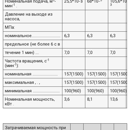
3
3
Номинальная подача, м
-
25,5*10-з
68*10-
105,6*10-
-1
3
мин
.
Давление на выходе из
насоса,
МПа:
номинальное.................................
6,3
6,3
6,3
предельное (не более 6 с в
течение 1 мин) ....
7,0
7,0
7,0
-1
Частота вращения, с
-1
(мин
):
номинальная .............................
157(1500)
157(1500)
157(1500)
максимальная , . ,
157(1500)
157(1500)
157(1500)
минимальная ...............................
100(960)
100(960)
100(960)
Номинальная мощность,
3,6
8,1
13,6
кВт .
Затрачиваемая мощность при