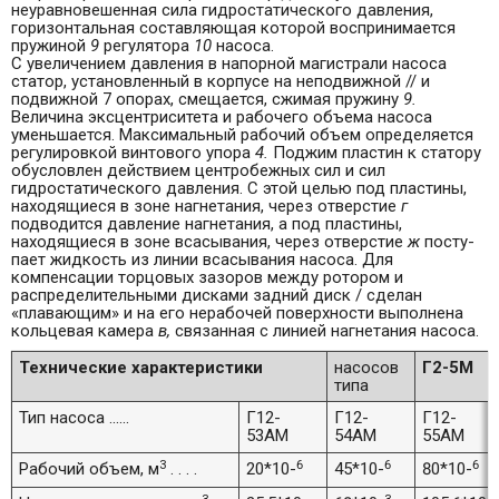
неуравновешенная сила гидростатического давления,
горизон­тальная составляющая которой воспринимается
пружиной
9
регуля­тора
10
насоса.
С увеличением давления в напорной магистрали насоса
статор, установленный в корпусе на неподвижной // и
подвижной 7 опорах, смещается, сжимая пружину
9.
Величина эксцентриситета и рабоче­го объема насоса
уменьшается. Максимальный рабочий объем опре­деляется
регулировкой винтового упора
4.
Поджим пластин к стато­ру
обусловлен действием центробежных сил и сил
гидростатическо­го давления. С этой целью под пластины,
находящиеся в зоне на­гнетания, через отверстие
г
подводится давление нагнетания, а под пластины,
находящиеся в зоне всасывания, через отверстие
ж
посту­
пает жидкость из линии всасывания насоса. Для
компенсации торцо­вых зазоров между ротором и
распределительными дисками задний диск / сделан
«плавающим» и на его нерабочей поверхности вы­полнена
кольцевая камера
в,
связанная с линией нагнетания на­соса.
Технические характеристики
насосов
Г2-5М
типа
Тип насоса ......
Г12-
Г12-
Г12-
53АМ
54АМ
55АМ
3
6
6
6
Рабочий объем, м
. . . .
20*10-
45*10-
80*10-