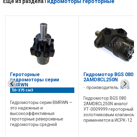
Ещё из раздела
Гидромоторы героторные
Героторные
Гидромотор BGS 080
гидромоторы серии
2AMD8CL250N
BMRWN
производитель:
M+S
50-375 см3
Гидромотор BGS 080
Гидромоторы серии BMRWN —
2AMD8CL250N аналог
это надежные и
УТ-0009999 героторный с
высокоэффективныя
золотниковым клапаном
героторные реверсивные
применяется в ИСРК-12
гидромоторы средней
"Хозяин" Всегда в ...
мощности. Отличается
высоким крутящим моментом