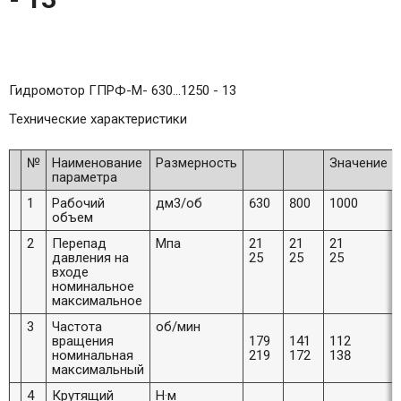
Гидромотор ГПРФ-M- 630…1250 - 13
Технические характеристики
№
Наименование
Размерность
Значение
параметра
1
Рабочий
дм3/об
630
800
1000
объем
2
Перепад
Мпа
21
21
21
давления на
25
25
25
входе
номинальное
максимальное
3
Частота
об/мин
вращения
179
141
112
номинальная
219
172
138
максимальный
4
Крутящий
Н·м