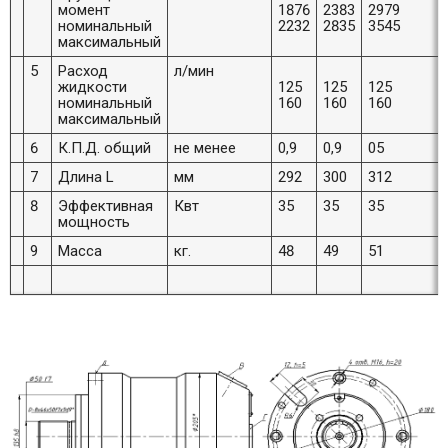
момент
1876
2383
2979
номинальный
2232
2835
3545
максимальный
5
Расход
л/мин
жидкости
125
125
125
номинальный
160
160
160
максимальный
6
К.П.Д. общий
не менее
0,9
0,9
05
7
Длина L
мм
292
300
312
8
Эффективная
Квт
35
35
35
мощность
9
Масса
кг.
48
49
51