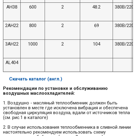
AH38
600
2
48.2
380В/220
2AH22
800
2
69
380В/220
3AH22
1000
2
104
380В/220
AL404
Скачать каталог (англ.)
Рекомендации по установке и обслуживанию
воздушных маслоохладителей:
1. Воздушно - масляный теплообменник должен быть
установлен в месте где исключена вибрация и обеспечена
свободная циркуляция воздуха, вдали от источников тепла
(см. рис.1 в каталоге)
2. В случае использования теплообменника в сливной линии
настоятельно рекомендуем использовать схему