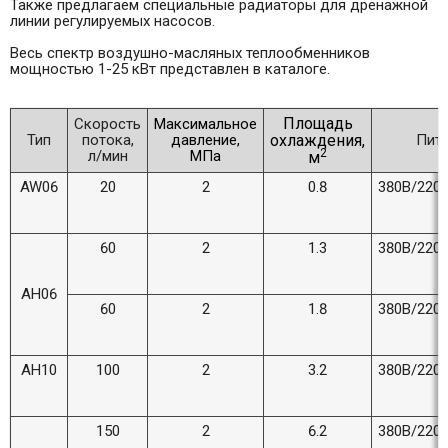
Также предлагаем специальные радиаторы для дренажной
линии регулируемых насосов.
Весь спектр воздушно-масляных теплообменников
мощностью 1-25 кВт представлен в каталоге.
Площадь
Скорость
Максимальное
Тип
потока,
давление,
охлаждения,
Пит
2
л/мин
МПа
м
AW06
20
2
0.8
380В/220
60
2
1.3
380В/220
AH06
60
2
1.8
380В/220
AH10
100
2
3.2
380В/220
150
2
6.2
380В/220