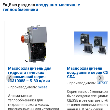
Ещё из раздела
воздушно-масляные
теплообменники
Маслоохладитель для
Маслоохладители
гидростатических
воздушные серии CSL
трансмиссий серия
CSA
HM10088 – 5-80 л/мин
производитель:
CIESSE
производитель:
oesse
Серия теплообменников 
Алюминиевые
была создана специалис
теплообменники для
CIESSE в результате глуб
гидравлического масла,
технико-экономического
предназначены для установки
анализа. В этой серии