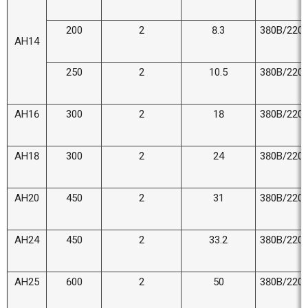
200
2
8.3
380В/220
AH14
250
2
10.5
380В/220
AH16
300
2
18
380В/220
AH18
300
2
24
380В/220
AH20
450
2
31
380В/220
AH24
450
2
33.2
380В/220
AH25
600
2
50
380В/220