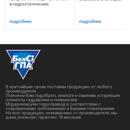
в гидростатических
представлена широкая г
трансмиссиях. наиболее
я
воздушных маслоохлади
широко применяются в ГСТ
покрывающих большинс
бетоносмесителей и насосов.
потребностей по размера
подробнее
подробнее
Теплообменники серии HM
техническим ...
оснащены алюминиевым
баком с индикатором уровня,
т
...
В кратчайшие сроки поставим продукцию от любого
производителя.
Поможем Вам подобрать аналоги и заменим устаревшие
элементы гидравлики и пневматики.
Модернизируем гидропривод в соответствии с
современными требованиями и Вашими пожеланиями.
На всю продукцию, незвависимо от производителя, мы
даем реальную гарантию 18 месяцев.