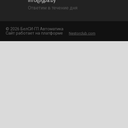
info@gpa.by
Ответим в течение дня
©
2026 БелCИ-ГП Автоматика
Сайт работает на платформе
Nestorclub.com