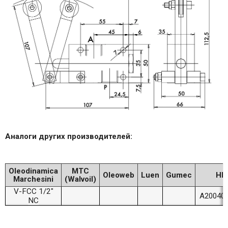
Аналоги других производителей:
Oleodinamica
MTC
Oleoweb
Luen
Gumec
HB
Marchesini
(Walvoil)
V-FCC 1/2"
A200401
NC