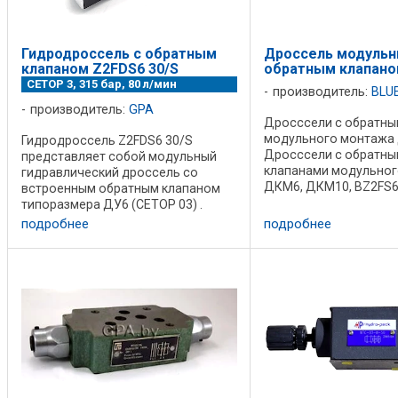
Гидродроссель с обратным
Дроссель модульн
клапаном Z2FDS6 30/S
обратным клапано
CETOP 3, 315 бар, 80 л/мин
производитель:
BLU
производитель:
GPA
Дросссели с обратны
модульного монтажа 
Гидродроссель Z2FDS6 30/S
Дросссели с обратны
представляет собой модульный
клапанами модульно
гидравлический дроссель со
ДКМ6, ДКМ10, BZ2FS6,
встроенным обратным клапаном
BZ2FS16, BZ2FS22 ог
типоразмера ДУ6 (CETOP 03) .
поток рабочей жидко
Устройство предназначено для
подробнее
подробнее
направлении и свобо
регулирования расхода рабочей
пропускают в другом. .
жидкости в одном направлении
путем изменения ...