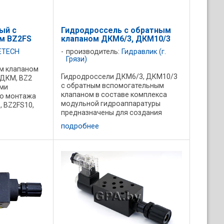
ый с
Гидродроссель с обратным
м BZ2FS
клапаном ДКМ6/3, ДКМ10/3
ETECH
производитель:
Гидравлик (г.
Грязи)
м клапаном
Гидродроссели ДКМ6/3, ДКМ10/3
ДКМ, BZ2
с обратным вспомогательным
ми
клапаном в составе комплекса
го монтажа
модульной гидроаппаратуры
 BZ2FS10,
предназначены для создания
раничивают
перепада давлений в подводимом
сти в одном
подробнее
и отводимом потоках рабочей
дно
жидкости или регулировании
..
потока в одном ...