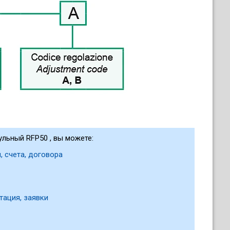
ульный RFP50 , вы можете:
, счета, договора
тация, заявки