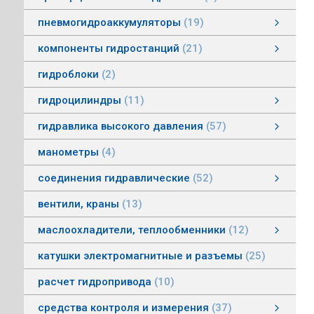
пневмогидроаккумуляторы
19
пневмогидроаккумуляторы мембранные
пневмогидроаккумуляторы балонные
пневмогидроаккумуляторы поршневые
зарядные устройства пневмогидроаккумуляторов
смотреть все
компоненты гидростанций
21
компоненты гидростанций
колокола насос-мотор гидростанций
муфты гидростанций
маслоуказатели гидростанций
баки гидростанций
смотреть все
гидроблоки
2
гидроцилиндры
11
гидроцилиндры одностороннего действия
гидравлические зажимы
гидроцилиндры двухстороннего действия
гидроцилиндры телескопические
гидравлика высокого давления
57
гидравлика высокого давления
Гидронасосы высокого давления
Мультипликаторы (усилители) давления
Управляющая и регулирующая аппаратура
Рукава, соединения
смотреть все
манометры
4
соединения гидравлические
52
соединения гидравлические
быстроразъемные гидравлические соединения
трубные соединения по DIN2353
специальные соединения
труба гидравлическая
фланцевые адаптеры
крепления гидравлических труб и шлангов
поворотные соединения
смотреть все
вентили, краны
13
маслоохладители, теплообменники
12
маслоохладители, теплообменники
воздушно-масляные теплообменники
водомасляные маслоохладители
смотреть все
катушки электромагнитные и разъемы
25
расчет гидропривода
10
средства контроля и измерения
37