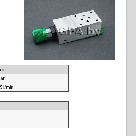
min
bar
5 l/min