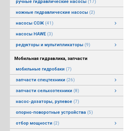
ручные гидравлические насосы
17
ножные гидравлические насосы
2
насосы СОЖ
41
Насосы центробежные погружные СОЖ
Насосы винтовые для СОЖ
Насосы центробежные СОЖ
насосы HAWE
3
редукторы и мультипликаторы
9
редукторы и мультипликаторы
мультипликаторы шестеренных шасосов
редукторы для гидромоторов
муфты, суппорты
смотреть все
Мобильная гидравлика, запчасти
мобильные гидробаки
7
запчасти спецтехники
26
насосы комбайнов
запчасти погрузчика БМЕ-1560, БМЕ-1565
насосы CLAAS
насосы Massey Ferguson
насосы комунальной техники
фронтальные погрузчики МТЗ
насосы Deutz
насосы Mersedes
насосы на ВОМ тракторов МТЗ
насосы BOBCAT
насосы вилочных погрузчиков
насосы John Deere
насосы Case
запчасти сельхозтехники
8
запчасти сельхозтехники
запчасти ИСРК-12
запчасти ППС 20-60
запчасти льнотеребилки
смотреть все
насос-дозаторы, рулевое
7
опорно-поворотные устройства
5
отбор мощности
2
Валы отбора мощности
Коробки отбора мощности