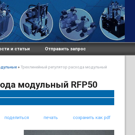
сти и статьи
Отправить запрос
одульные
»
Трехлинейный регулятор расхода модульный
хода модульный RFP50
поделиться
печать
сохранить как pdf