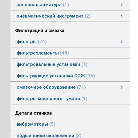
запорная арматура
1
затворы дисковые
пневматический инструмент
2
пневматический инструмент
Пневматические гайковерты
Пневматические молотки
смотреть все
Фильтрация и смазка
фильтры
74
фильтры напорные
линейные фильтры среднего давления
фильтры воздушные (сапуны)
фильтры магнитные
фильтры щелевые
Индикаторы засоренности фильтров
фильтры заливные
фильтры моторные
фильтры всасывающие
фильтры сливные
фильтры линейные низкого давления
фильтроэлементы
48
фильтровальные установки
7
фильтрующие установки СОЖ
16
смазочное оборудование
71
смазочное оборудование
дозирующие устройства
станции смазки
насосы смазочные
соединения, переходники, трубка
масленки постоянного уровня
системы смазки
контрольно-регулирующая аппаратура
насосы густой смазки
смотреть все
фильтры масляного тумана
1
Детали станков
вибромоторы
5
подшипники скольжения
3