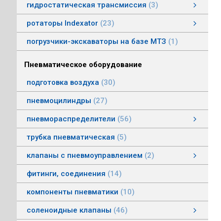
гидростатическая трансмиссия
3
гидростатическая трансмиссия
клапаны гидростатической трансмисии
тросовое управление
моторы гидростатической трансмиссии
смотреть все
ротаторы Indexator
23
ротаторы серии IR/SR
ротаторы серии GV/AV, G/H
гасители колебаний
погрузчики-экскаваторы на базе МТЗ
1
Пневматическое оборудование
подготовка воздуха
30
пневмоцилиндры
27
пневмораспределители
56
клапаны электропневматические
пневмораспределители серии V, А
пневмораспределители с пневмо и электроуправлением
пневмораспределители с ручным, ножным, механическим управлением
пневмораспределители трехлинейные сдвоенные
пневмораспределители Пневмоаппарат
трубка пневматическая
5
клапаны с пневмоуправлением
2
клапаны с пневмоуправлением
клапаны общего назначения
клапаны наклонные из нержавеющей стали
смотреть все
фитинги, соединения
14
компоненты пневматики
10
соленоидные клапаны
46
клапаны пылеудаления
газовые клапаны
клапаны специального назначения
дренажные клапаны
общепромышленные клапаны