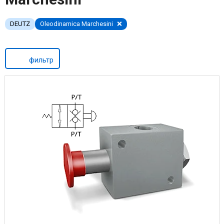
DEUTZ
Oleodinamica Marchesini
фильтр