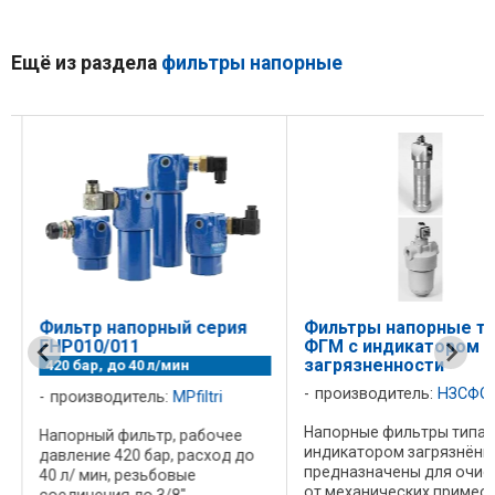
Ещё из раздела
фильтры напорные
Фильтр напорный серия
Фильтры напорные ти
FHP010/011
ФГМ с индикатором
загрязненности
420 бар, до 40 л/мин
производитель:
НЗСФО
производитель:
MPfiltri
Напорные фильтры типа 
Напорный фильтр, рабочее
индикатором загрязнённ
давление 420 бар, расход до
предназначены для очис
40 л/ мин, резьбовые
от механических примес
соединения до 3/8"