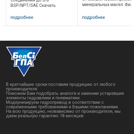
минеральных масел. Фил
BSP/NPT/SAE Скачать
используются в
подробные характеристики и
деревообрабатывающих,
размеры Корпус фильтра
подробнее
подробнее
металлорежущих и други
(материалы) • Голова: Чугун
станках, кузнечно-пресс
(тепловая химическая
литейном и другом ...
обработка) • Корпус: сталь
(тепловая ...
В кратчайшие сроки поставим продукцию от любого
производителя.
Поможем Вам подобрать аналоги и заменим устаревшие
элементы гидравлики и пневматики.
Модернизируем гидропривод в соответствии с
современными требованиями и Вашими пожеланиями.
На всю продукцию, незвависимо от производителя, мы
даем реальную гарантию 18 месяцев.