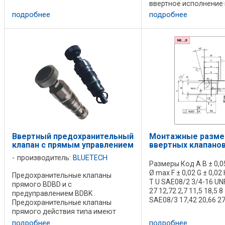
давление выше. Принцип действия
ввертное исполнение
основан ...
идеальны для интегри
подробнее
подробнее
в гидравлические си
собственной разработ
Гидравлическая схема: 
Ввертный предохранительный
Монтажные разме
клапан с прямым управлением
ввертных клапано
производитель:
BLUETECH
Размеры Код A B ± 0,05
Ø max F ± 0,02 G ± 0,02 
Предохранительные клапаны
T U SAE08/2 3/4-16 UNF
прямого BDBD и с
27 12,72 2,7 11,5 18,5 8
предуправлением BDBK .
SAE08/3 17,42 20,66 27 
Предохранительные клапаны
2,7 11,5 19,1 5,5 14,3 28
прямого действия типа имеют
5,5 SAE10/2 7/8-14 UNF 
клапанный запорный элемент. Они
подробнее
подробнее