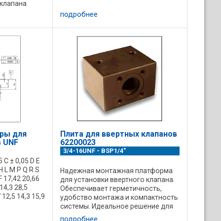
в гидравлические системы
 клапана
собственной разработк и. Общие
рования его
подробнее
характеристики: ...
стемы
ки.
Код ...
ры для
Плита для ввертных клапанов
в UNF
62200023
3/4-16UNF - BSP1/4"
 C ± 0,05 D E
H L M P Q R S
Надежная монтажная платформа
 17,42 20,66
для установки ввертного клапана.
 14,3 28,5
Обеспечивает герметичность,
12,5 14,3 15,9
удобство монтажа и компактность
,6 33,3 41,3
системы. Идеальное решение для
20,62 ...
организации управления ...
подробнее