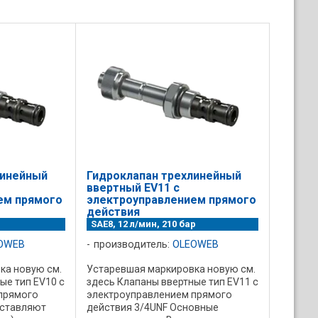
линейный
Гидроклапан трехлинейный
ввертный EV11 с
ем прямого
электроуправлением прямого
действия
SAE8, 12 л/мин, 210 бар
OWEB
производитель:
OLEOWEB
ка новую см.
Устаревшая маркировка новую см.
ые тип EV10 с
здесь Клапаны ввертные тип EV11 с
прямого
электроуправлением прямого
дставляют
действия 3/4UNF Основные