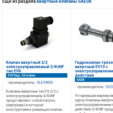
Ещё из раздела
ввертные клапаны SAE08
Клапан ввертный 2/2
Гидроклапан трех
электроуправляемый 3/4UNF
ввертный EV10 с
тип EV6
электроуправлени
действия
210 бар, 22 л/мин
SAE8
производитель:
OLEOWEB
производитель:
OLE
Клапаны ввертные тип EV 2/2 с
Устаревшая маркиров
электроуправлением 3/4UNF
здесь Клапаны ввертн
представляют собой патрон
электроуправлением 
(картридж) в котором
действия 3/4UNF пре
конструктивно размещен клапан