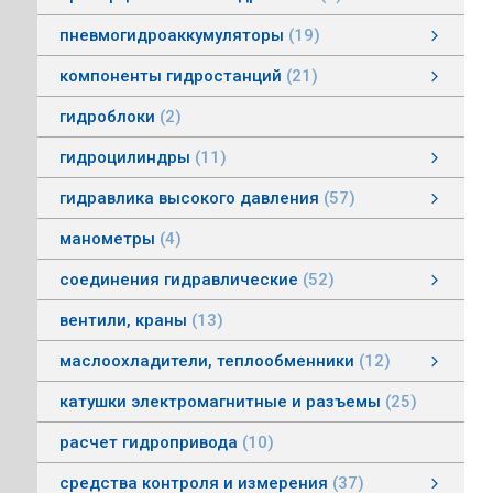
пневмогидроаккумуляторы
19
пневмогидроаккумуляторы мембранные
пневмогидроаккумуляторы балонные
пневмогидроаккумуляторы поршневые
зарядные устройства пневмогидроаккумуляторов
смотреть все
компоненты гидростанций
21
компоненты гидростанций
колокола насос-мотор гидростанций
муфты гидростанций
маслоуказатели гидростанций
баки гидростанций
смотреть все
гидроблоки
2
гидроцилиндры
11
гидроцилиндры одностороннего действия
гидравлические зажимы
гидроцилиндры двухстороннего действия
гидроцилиндры телескопические
гидравлика высокого давления
57
гидравлика высокого давления
Гидронасосы высокого давления
Мультипликаторы (усилители) давления
Управляющая и регулирующая аппаратура
Рукава, соединения
смотреть все
манометры
4
соединения гидравлические
52
соединения гидравлические
быстроразъемные гидравлические соединения
трубные соединения по DIN2353
специальные соединения
труба гидравлическая
фланцевые адаптеры
крепления гидравлических труб и шлангов
поворотные соединения
смотреть все
вентили, краны
13
маслоохладители, теплообменники
12
маслоохладители, теплообменники
воздушно-масляные теплообменники
водомасляные маслоохладители
смотреть все
катушки электромагнитные и разъемы
25
расчет гидропривода
10
средства контроля и измерения
37