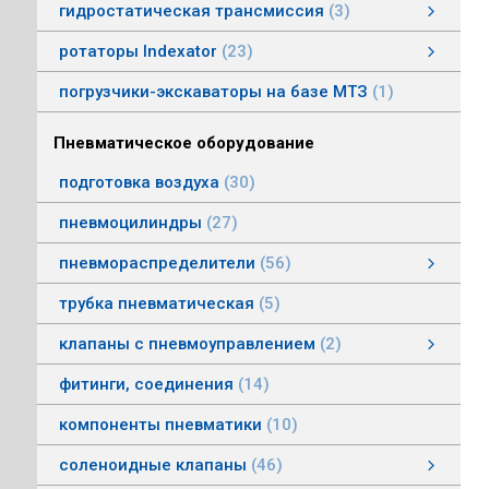
гидростатическая трансмиссия
3
гидростатическая трансмиссия
клапаны гидростатической трансмисии
тросовое управление
моторы гидростатической трансмиссии
смотреть все
ротаторы Indexator
23
ротаторы серии IR/SR
ротаторы серии GV/AV, G/H
гасители колебаний
погрузчики-экскаваторы на базе МТЗ
1
Пневматическое оборудование
подготовка воздуха
30
пневмоцилиндры
27
пневмораспределители
56
клапаны электропневматические
пневмораспределители серии V, А
пневмораспределители с пневмо и электроуправлением
пневмораспределители с ручным, ножным, механическим управлением
пневмораспределители трехлинейные сдвоенные
пневмораспределители Пневмоаппарат
трубка пневматическая
5
клапаны с пневмоуправлением
2
клапаны с пневмоуправлением
клапаны общего назначения
клапаны наклонные из нержавеющей стали
смотреть все
фитинги, соединения
14
компоненты пневматики
10
соленоидные клапаны
46
клапаны пылеудаления
газовые клапаны
клапаны специального назначения
дренажные клапаны
общепромышленные клапаны