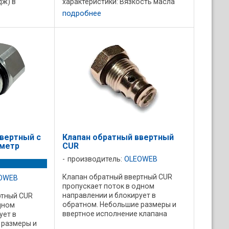
дж) в
характеристики: Вязкость масла
но размещен
15-250 мм2/с Требование к чистоте
подробнее
ены для
масла ISO 4406:1999 Classe
 выходов в
19/17/14 Температура рабочей
жидкости ...
вертный c
Клапан обратный ввертный
метр
CUR
производитель:
OLEOWEB
Клапан обратный ввертный CUR
OWEB
пропускает поток в одном
направлении и блокирует в
ртный CUR
обратном. Небольшие размеры и
дном
ввертное исполнение клапана
ует в
идеальны для интегрирования его
 размеры и