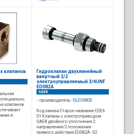
х клапанов
Гидроклапан двухлинейный
ввертный 2/2
электроуправляемый 3/4UNF
ED082A
SAE8
альная
 специально
производитель:
OLEOWEB
ых клапанов.
спечивает
Код заказа Старое название EDE6
ание и
01 Клапаны с электроприводом
лапана,
SAE8 двойного уплотнения 2
еребойную
направления/2 положения -
з
прямого действия ED082A- 02