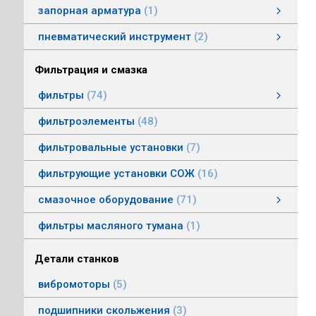
запорная арматура
1
затворы дисковые
пневматический инструмент
2
пневматический инструмент
Пневматические гайковерты
Пневматические молотки
смотреть все
Фильтрация и смазка
фильтры
74
фильтры напорные
линейные фильтры среднего давления
фильтры воздушные (сапуны)
фильтры магнитные
фильтры щелевые
Индикаторы засоренности фильтров
фильтры заливные
фильтры моторные
фильтры всасывающие
фильтры сливные
фильтры линейные низкого давления
фильтроэлементы
48
фильтровальные установки
7
фильтрующие установки СОЖ
16
смазочное оборудование
71
смазочное оборудование
дозирующие устройства
станции смазки
насосы смазочные
соединения, переходники, трубка
масленки постоянного уровня
системы смазки
контрольно-регулирующая аппаратура
насосы густой смазки
смотреть все
фильтры масляного тумана
1
Детали станков
вибромоторы
5
подшипники скольжения
3