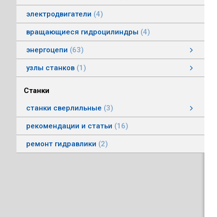
электродвигатели
4
вращающиеся гидроцилиндры
4
энергоцепи
63
энергоцепи стальные тип HS
энергоцепи тип HSPNC
энергоцепи тип Racer
энергоцепи стальные тип HSS
энергоцепи тип HSSP
энергоцепи тип RoboFlex
энергоцепи тип HSP
энергоцепи тип HSС
узлы станков
1
Автоматические головки
Станки
станки сверлильные
3
станки вертикально-сверлильные
рекомендации и статьи
16
ремонт гидравлики
2