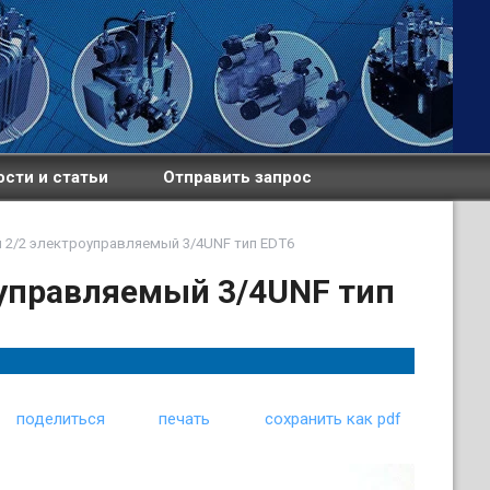
сти и статьи
Отправить запрос
 2/2 электроуправляемый 3/4UNF тип EDT6
оуправляемый 3/4UNF тип
поделиться
печать
сохранить как pdf