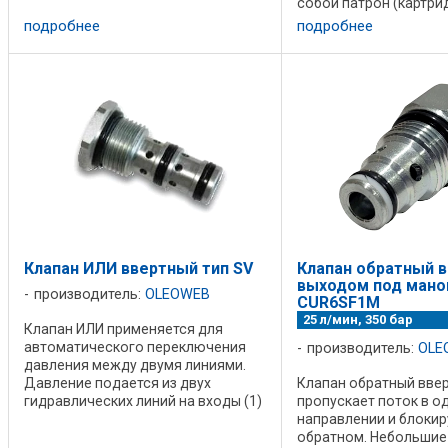
собой патрон (картри
тарельчатого типа. Являются
котором конструктив
аналогами клапанов Duplomatic
подробнее
подробнее
золотник. Предназнач
KT08-2NC, KT08-2NO, DHF08-220
коммутации входов и
Предназначены для коммутации ...
заданной ...
Клапан ИЛИ ввертный тип SV
Клапан обратный в
выходом под мано
производитель:
OLEOWEB
CUR6SF1M
25 л/мин, 350 бар
Клапан ИЛИ применяется для
автоматического переключения
производитель:
OLE
давления между двумя линиями.
Давление подается из двух
Клапан обратный вве
гидравлических линий на входы (1)
пропускает поток в о
и (3). Выход (1) автоматически
направлении и блокир
соединяется с линией в которой
обратном. Небольшие