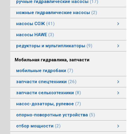
ручные гидравлические насосы
17
ножные гидравлические насосы
2
насосы СОЖ
41
Насосы центробежные погружные СОЖ
Насосы винтовые для СОЖ
Насосы центробежные СОЖ
насосы HAWE
3
редукторы и мультипликаторы
9
редукторы и мультипликаторы
мультипликаторы шестеренных шасосов
редукторы для гидромоторов
муфты, суппорты
смотреть все
Мобильная гидравлика, запчасти
мобильные гидробаки
7
запчасти спецтехники
26
насосы комбайнов
запчасти погрузчика БМЕ-1560, БМЕ-1565
насосы CLAAS
насосы Massey Ferguson
насосы комунальной техники
фронтальные погрузчики МТЗ
насосы Deutz
насосы Mersedes
насосы на ВОМ тракторов МТЗ
насосы BOBCAT
насосы вилочных погрузчиков
насосы John Deere
насосы Case
запчасти сельхозтехники
8
запчасти сельхозтехники
запчасти ИСРК-12
запчасти ППС 20-60
запчасти льнотеребилки
смотреть все
насос-дозаторы, рулевое
7
опорно-поворотные устройства
5
отбор мощности
2
Валы отбора мощности
Коробки отбора мощности