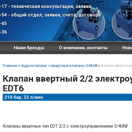
-17 - техническая консультация, заявки
-54 - общий отдел, заявки, счета, договора
-65
-36
Наши бренды
О компании, контакты
Ново
Главная
»
гидроклапаны
»
ввертные клапаны SAE08
»
Клапан ввертный
Клапан ввертный 2/2 электр
EDT6
210 бар, 22 л/мин
Клапаны ввертные тип EDT 2/2 с электроуправлением 3/4UNF