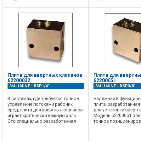
предназначены для ограничения
давления в системе. Возможно
регулирование давления до 400
бар ...
Плита для ввертных клапанов
Плита для ввертны
62200032
62200051
3/4-16UNF - BSP1/4"
3/4-16UNF - BSP3/8"
В системах, где требуется точное
Надежная и функцион
управление потоками рабочих
плита, разработанная
сред, плита для ввертных клапанов
для установки ввертн
играет критически важную роль.
Модель 62200051 обе
Это специально разработанная
точное позициониров
монтажная платформа,
надежное крепление к
предназначенная для
гарантируя его бесп
одновременной установки и
работу. Изготовлена и