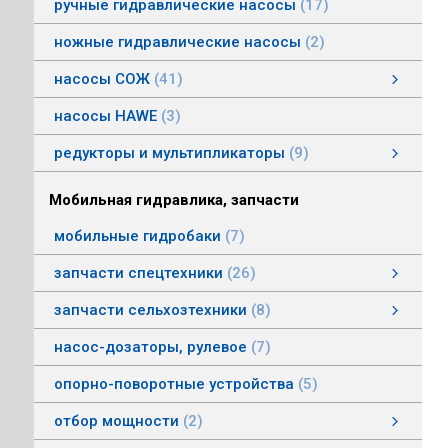
ручные гидравлические насосы
17
ножные гидравлические насосы
2
насосы СОЖ
41
Насосы центробежные погружные СОЖ
Насосы винтовые для СОЖ
Насосы центробежные СОЖ
насосы HAWE
3
редукторы и мультипликаторы
9
редукторы и мультипликаторы
мультипликаторы шестеренных шасосов
редукторы для гидромоторов
муфты, суппорты
смотреть все
Мобильная гидравлика, запчасти
мобильные гидробаки
7
запчасти спецтехники
26
насосы комбайнов
запчасти погрузчика БМЕ-1560, БМЕ-1565
насосы CLAAS
насосы Massey Ferguson
насосы комунальной техники
фронтальные погрузчики МТЗ
насосы Deutz
насосы Mersedes
насосы на ВОМ тракторов МТЗ
насосы BOBCAT
насосы вилочных погрузчиков
насосы John Deere
насосы Case
запчасти сельхозтехники
8
запчасти сельхозтехники
запчасти ИСРК-12
запчасти ППС 20-60
запчасти льнотеребилки
смотреть все
насос-дозаторы, рулевое
7
опорно-поворотные устройства
5
отбор мощности
2
Валы отбора мощности
Коробки отбора мощности