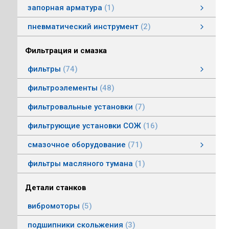
запорная арматура
1
затворы дисковые
пневматический инструмент
2
пневматический инструмент
Пневматические гайковерты
Пневматические молотки
смотреть все
Фильтрация и смазка
фильтры
74
фильтры напорные
фильтры воздушные (сапуны)
фильтры магнитные
фильтры щелевые
Индикаторы засоренности фильтров
линейные фильтры среднего давления
фильтры заливные
фильтры моторные
фильтры всасывающие
фильтры сливные
фильтры линейные низкого давления
фильтроэлементы
48
фильтровальные установки
7
фильтрующие установки СОЖ
16
смазочное оборудование
71
смазочное оборудование
дозирующие устройства
станции смазки
насосы смазочные
соединения, переходники, трубка
масленки постоянного уровня
системы смазки
контрольно-регулирующая аппаратура
насосы густой смазки
смотреть все
фильтры масляного тумана
1
Детали станков
вибромоторы
5
подшипники скольжения
3