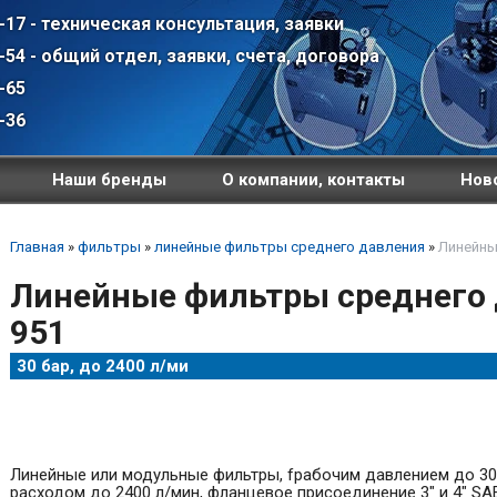
-17 - техническая консультация, заявки
-54 - общий отдел, заявки, счета, договора
-65
-36
Наши бренды
О компании, контакты
Ново
Главная
»
фильтры
»
линейные фильтры среднего давления
»
Линейны
Линейные фильтры среднего д
951
30 бар, до 2400 л/ми
Линейные или модульные фильтры, fрабочим давлением до 30
расходом до 2400 л/мин, фланцевое присоединение 3" и 4" SA