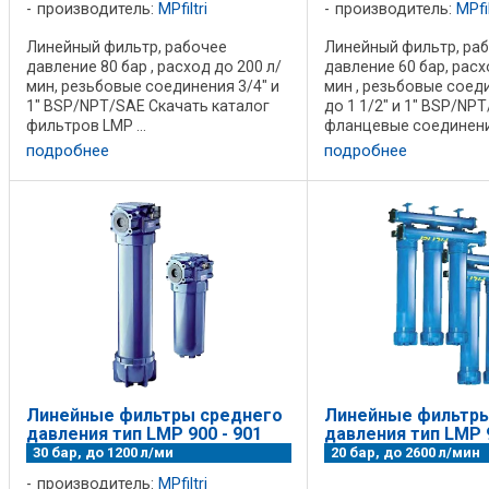
производитель:
MPfiltri
производитель:
MPfil
Линейный фильтр, рабочее
Линейный фильтр, ра
давление 80 бар , расход до 200 л/
давление 60 бар, расх
мин, резьбовые соединения 3/4" и
мин , резьбовые соеди
1" BSP/NPT/SAE Скачать каталог
до 1 1/2" и 1" BSP/NP
фильтров LMP ...
фланцевые соединения
SAE 3000 PSI Скачать 
подробнее
подробнее
фильтров LMP ...
Линейные фильтры среднего
Линейные фильтры
давления тип LMP 900 - 901
давления тип LMP 9
30 бар, до 1200 л/ми
20 бар, до 2600 л/мин
производитель:
MPfiltri