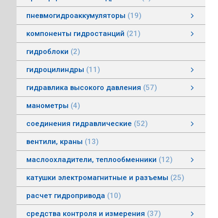
пневмогидроаккумуляторы
19
пневмогидроаккумуляторы мембранные
пневмогидроаккумуляторы балонные
пневмогидроаккумуляторы поршневые
зарядные устройства пневмогидроаккумуляторов
смотреть все
компоненты гидростанций
21
компоненты гидростанций
колокола насос-мотор гидростанций
муфты гидростанций
маслоуказатели гидростанций
баки гидростанций
смотреть все
гидроблоки
2
гидроцилиндры
11
гидроцилиндры одностороннего действия
гидравлические зажимы
гидроцилиндры двухстороннего действия
гидроцилиндры телескопические
гидравлика высокого давления
57
гидравлика высокого давления
Гидронасосы высокого давления
Мультипликаторы (усилители) давления
Управляющая и регулирующая аппаратура
Рукава, соединения
смотреть все
манометры
4
соединения гидравлические
52
соединения гидравлические
быстроразъемные гидравлические соединения
трубные соединения по DIN2353
специальные соединения
труба гидравлическая
фланцевые адаптеры
крепления гидравлических труб и шлангов
поворотные соединения
смотреть все
вентили, краны
13
маслоохладители, теплообменники
12
маслоохладители, теплообменники
воздушно-масляные теплообменники
водомасляные маслоохладители
смотреть все
катушки электромагнитные и разъемы
25
расчет гидропривода
10
средства контроля и измерения
37