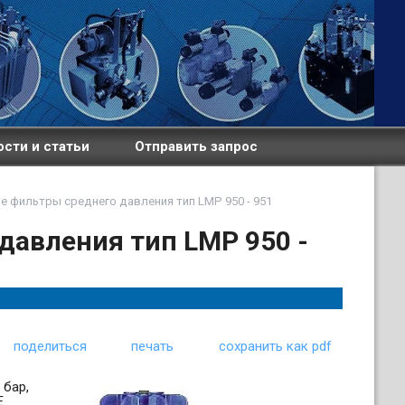
сти и статьи
Отправить запрос
е фильтры среднего давления тип LMP 950 - 951
авления тип LMP 950 -
поделиться
печать
сохранить как pdf
 бар,
E