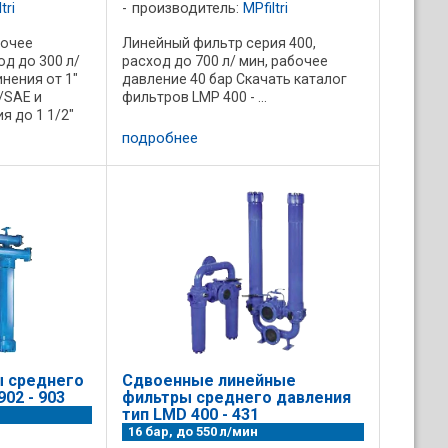
tri
производитель:
MPfiltri
бочее
Линейный фильтр серия 400,
од до 300 л/
расход до 700 л/ мин, рабочее
нения от 1"
давление 40 бар Скачать каталог
T/SAE и
фильтров LMP 400 - ...
 до 1 1/2"
каталог
подробнее
 среднего
Сдвоенные линейные
02 - 903
фильтры среднего давления
тип LMD 400 - 431
16 бар, до 550 л/мин