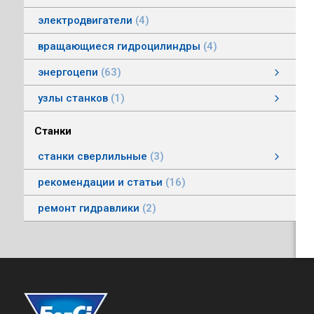
электродвигатели
4
вращающиеся гидроцилиндры
4
энергоцепи
63
энергоцепи стальные тип HS
энергоцепи тип HSPNC
энергоцепи тип Racer
энергоцепи стальные тип HSS
энергоцепи тип HSSP
энергоцепи тип RoboFlex
энергоцепи тип HSP
энергоцепи тип HSС
узлы станков
1
Автоматические головки
Станки
станки сверлильные
3
станки вертикально-сверлильные
рекомендации и статьи
16
ремонт гидравлики
2