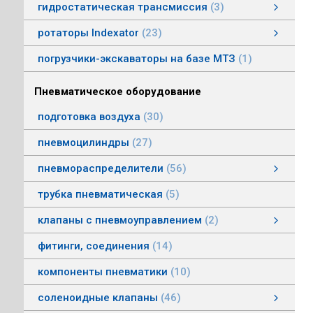
гидростатическая трансмиссия
3
гидростатическая трансмиссия
клапаны гидростатической трансмисии
тросовое управление
моторы гидростатической трансмиссии
смотреть все
ротаторы Indexator
23
ротаторы серии IR/SR
ротаторы серии GV/AV, G/H
гасители колебаний
погрузчики-экскаваторы на базе МТЗ
1
Пневматическое оборудование
подготовка воздуха
30
пневмоцилиндры
27
пневмораспределители
56
клапаны электропневматические
пневмораспределители серии V, А
пневмораспределители с пневмо и электроуправлением
пневмораспределители с ручным, ножным, механическим управлением
пневмораспределители трехлинейные сдвоенные
пневмораспределители Пневмоаппарат
трубка пневматическая
5
клапаны с пневмоуправлением
2
клапаны с пневмоуправлением
клапаны общего назначения
клапаны наклонные из нержавеющей стали
смотреть все
фитинги, соединения
14
компоненты пневматики
10
соленоидные клапаны
46
клапаны пылеудаления
газовые клапаны
клапаны специального назначения
дренажные клапаны
общепромышленные клапаны