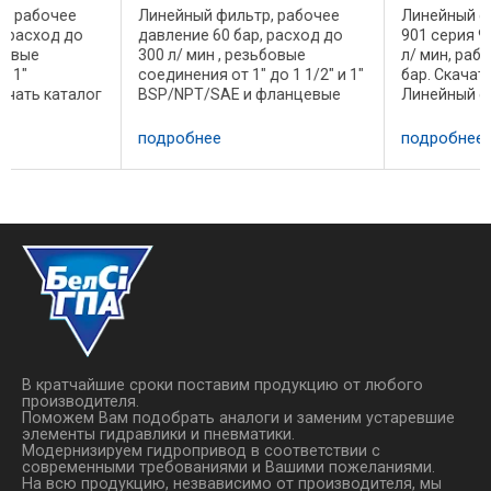
Линейный фильтр, рабочее
Линейный фильтр LMP 900
давление 60 бар, расход до
901 серия 900, расход до
300 л/ мин , резьбовые
л/ мин, рабочее давление
соединения от 1" до 1 1/2" и 1"
бар. Скачать каталог
BSP/NPT/SAE и фланцевые
Линейный фильтр LMP 900 -
соединения до 1 1/2" SAE 3000
PSI Скачать каталог фильтров
подробнее
подробнее
LMP ...
…
В кратчайшие сроки поставим продукцию от любого
производителя.
Поможем Вам подобрать аналоги и заменим устаревшие
элементы гидравлики и пневматики.
Модернизируем гидропривод в соответствии с
современными требованиями и Вашими пожеланиями.
На всю продукцию, незвависимо от производителя, мы