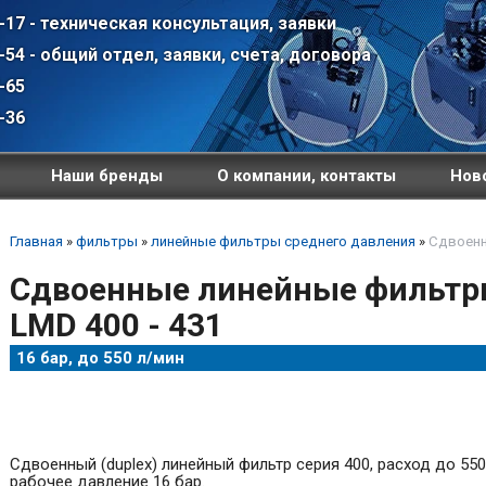
-17 - техническая консультация, заявки
-54 - общий отдел, заявки, счета, договора
-65
-36
Наши бренды
О компании, контакты
Ново
Главная
»
фильтры
»
линейные фильтры среднего давления
»
Сдвоенн
Сдвоенные линейные фильтры
LMD 400 - 431
16 бар, до 550 л/мин
Сдвоенный (duplex) линейный фильтр серия 400, расход до 550 
рабочее давление 16 бар.