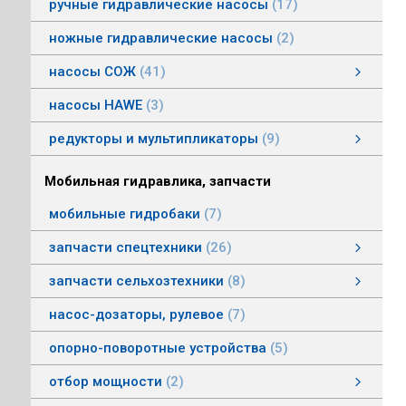
ручные гидравлические насосы
17
ножные гидравлические насосы
2
насосы СОЖ
41
Насосы центробежные погружные СОЖ
Насосы винтовые для СОЖ
Насосы центробежные СОЖ
насосы HAWE
3
редукторы и мультипликаторы
9
редукторы и мультипликаторы
мультипликаторы шестеренных шасосов
редукторы для гидромоторов
муфты, суппорты
смотреть все
Мобильная гидравлика, запчасти
мобильные гидробаки
7
запчасти спецтехники
26
насосы комбайнов
запчасти погрузчика БМЕ-1560, БМЕ-1565
насосы CLAAS
насосы Massey Ferguson
насосы комунальной техники
фронтальные погрузчики МТЗ
насосы Deutz
насосы Mersedes
насосы на ВОМ тракторов МТЗ
насосы BOBCAT
насосы вилочных погрузчиков
насосы John Deere
насосы Case
запчасти сельхозтехники
8
запчасти сельхозтехники
запчасти ИСРК-12
запчасти ППС 20-60
запчасти льнотеребилки
смотреть все
насос-дозаторы, рулевое
7
опорно-поворотные устройства
5
отбор мощности
2
Валы отбора мощности
Коробки отбора мощности