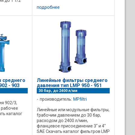
 до 1 1/2"
каталог
подробнее
 среднего
Линейные фильтры среднего
02 - 903
давления тип LMP 950 - 951
30 бар, до 2400 л/ми
производитель:
MPfiltri
я 902/3,
, рабочее
Линейные или модульные фильтры,
ать каталог
fрабочим давлением до 30 бар,
расходом до 2400 л/мин,
фланцевое присоединение 3" и 4"
SAE Скачать каталог фильтров LMP