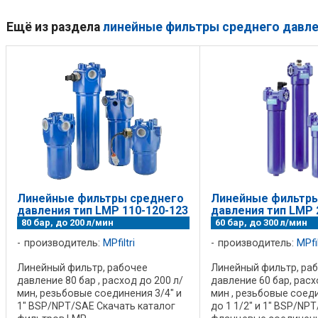
Ещё из раздела
линейные фильтры среднего давл
Линейные фильтры среднего
Линейные фильтры
давления тип LMP 110-120-123
давления тип LMP 
80 бар, до 200 л/мин
60 бар, до 300 л/мин
производитель:
MPfiltri
производитель:
MPfil
Линейный фильтр, рабочее
Линейный фильтр, ра
давление 80 бар , расход до 200 л/
давление 60 бар, расх
мин, резьбовые соединения 3/4" и
мин , резьбовые соеди
1" BSP/NPT/SAE Скачать каталог
до 1 1/2" и 1" BSP/NP