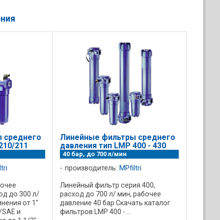
ения
 среднего
Линейные фильтры среднего
210/211
давления тип LMP 400 - 430
40 бар, до 700 л/мин
tri
производитель:
MPfiltri
бочее
Линейный фильтр серия 400,
од до 300 л/
расход до 700 л/ мин, рабочее
нения от 1"
давление 40 бар Скачать каталог
T/SAE и
фильтров LMP 400 - ...