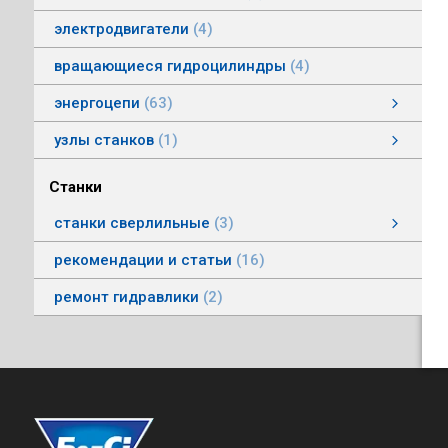
электродвигатели
4
вращающиеся гидроцилиндры
4
энергоцепи
63
энергоцепи стальные тип HS
энергоцепи тип HSPNC
энергоцепи тип Racer
энергоцепи стальные тип HSS
энергоцепи тип HSSP
энергоцепи тип RoboFlex
энергоцепи тип HSP
энергоцепи тип HSС
узлы станков
1
Автоматические головки
Станки
станки сверлильные
3
станки вертикально-сверлильные
рекомендации и статьи
16
ремонт гидравлики
2