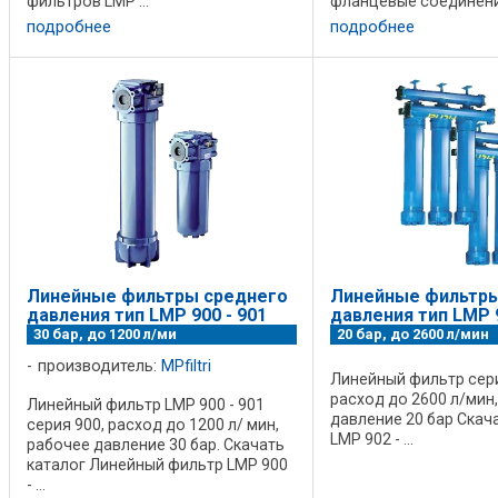
фильтров LMP ...
фланцевые соединения
SAE 3000 PSI Скачать 
подробнее
подробнее
фильтров LMP ...
Линейные фильтры среднего
Линейные фильтры
давления тип LMP 900 - 901
давления тип LMP 9
30 бар, до 1200 л/ми
20 бар, до 2600 л/мин
производитель:
MPfiltri
Линейный фильтр сери
расход до 2600 л/мин
Линейный фильтр LMP 900 - 901
давление 20 бар Скач
серия 900, расход до 1200 л/ мин,
LMP 902 - ...
рабочее давление 30 бар. Скачать
каталог Линейный фильтр LMP 900
- ...