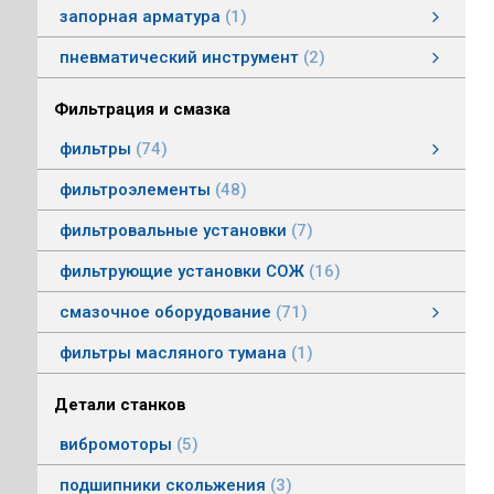
запорная арматура
1
затворы дисковые
пневматический инструмент
2
пневматический инструмент
Пневматические гайковерты
Пневматические молотки
смотреть все
Фильтрация и смазка
фильтры
74
фильтры напорные
фильтры воздушные (сапуны)
фильтры магнитные
фильтры щелевые
Индикаторы засоренности фильтров
линейные фильтры среднего давления
фильтры заливные
фильтры моторные
фильтры всасывающие
фильтры сливные
фильтры линейные низкого давления
фильтроэлементы
48
фильтровальные установки
7
фильтрующие установки СОЖ
16
смазочное оборудование
71
смазочное оборудование
дозирующие устройства
станции смазки
насосы смазочные
соединения, переходники, трубка
масленки постоянного уровня
системы смазки
контрольно-регулирующая аппаратура
насосы густой смазки
смотреть все
фильтры масляного тумана
1
Детали станков
вибромоторы
5
подшипники скольжения
3