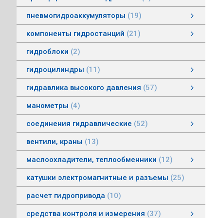
пневмогидроаккумуляторы
19
пневмогидроаккумуляторы мембранные
пневмогидроаккумуляторы балонные
пневмогидроаккумуляторы поршневые
зарядные устройства пневмогидроаккумуляторов
смотреть все
компоненты гидростанций
21
компоненты гидростанций
колокола насос-мотор гидростанций
муфты гидростанций
маслоуказатели гидростанций
баки гидростанций
смотреть все
гидроблоки
2
гидроцилиндры
11
гидроцилиндры одностороннего действия
гидравлические зажимы
гидроцилиндры двухстороннего действия
гидроцилиндры телескопические
гидравлика высокого давления
57
гидравлика высокого давления
Гидронасосы высокого давления
Мультипликаторы (усилители) давления
Управляющая и регулирующая аппаратура
Рукава, соединения
смотреть все
манометры
4
соединения гидравлические
52
соединения гидравлические
быстроразъемные гидравлические соединения
трубные соединения по DIN2353
специальные соединения
труба гидравлическая
фланцевые адаптеры
крепления гидравлических труб и шлангов
поворотные соединения
смотреть все
вентили, краны
13
маслоохладители, теплообменники
12
маслоохладители, теплообменники
воздушно-масляные теплообменники
водомасляные маслоохладители
смотреть все
катушки электромагнитные и разъемы
25
расчет гидропривода
10
средства контроля и измерения
37