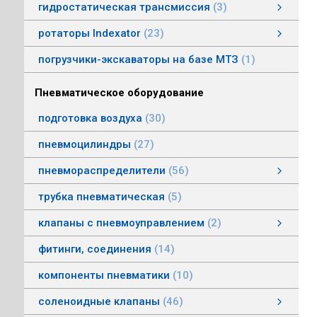
гидростатическая трансмиссия
3
гидростатическая трансмиссия
клапаны гидростатической трансмисии
тросовое управление
моторы гидростатической трансмиссии
смотреть все
ротаторы Indexator
23
ротаторы серии IR/SR
ротаторы серии GV/AV, G/H
гасители колебаний
погрузчики-экскаваторы на базе МТЗ
1
Пневматическое оборудование
подготовка воздуха
30
пневмоцилиндры
27
пневмораспределители
56
клапаны электропневматические
пневмораспределители серии V, А
пневмораспределители с пневмо и электроуправлением
пневмораспределители с ручным, ножным, механическим управлением
пневмораспределители трехлинейные сдвоенные
пневмораспределители Пневмоаппарат
трубка пневматическая
5
клапаны с пневмоуправлением
2
клапаны с пневмоуправлением
клапаны общего назначения
клапаны наклонные из нержавеющей стали
смотреть все
фитинги, соединения
14
компоненты пневматики
10
соленоидные клапаны
46
клапаны пылеудаления
газовые клапаны
клапаны специального назначения
дренажные клапаны
общепромышленные клапаны