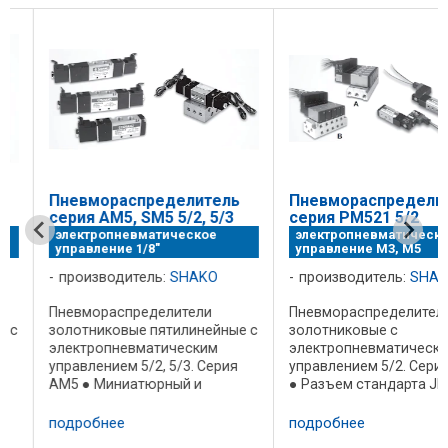
Пневмораспределитель
Пневмораспределите
серия AM5, SM5 5/2, 5/3
серия PM521 5/2
электропневматическое
электропневматическое
управление 1/8"
управление М3, М5
производитель:
SHAKO
производитель:
SHAKO
Пневмораспределители
Пневмораспределители
с
золотниковые пятилинейные с
золотниковые с
электропневматическим
электропневматическим
управлением 5/2, 5/3. Серия
управлением 5/2. Серия 
AM5 ● Миниатюрный и
● Разъем стандарта JPC 
средний размер 18мм ширина
индикацией - легкое
● Высокая пропускная
подключение ● Миниатю
подробнее
подробнее
способность ● Корпус
размер 10мм ширина ●