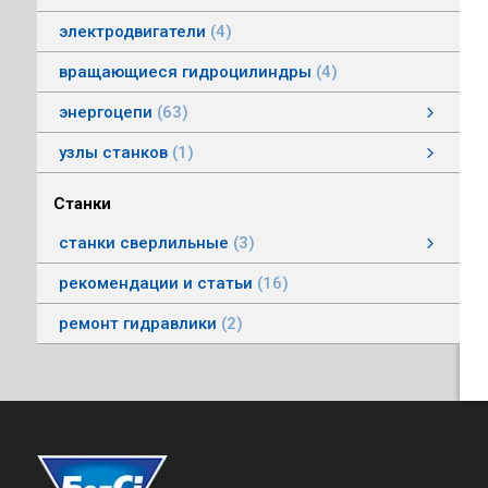
электродвигатели
4
вращающиеся гидроцилиндры
4
энергоцепи
63
энергоцепи стальные тип HS
энергоцепи тип HSPNC
энергоцепи тип Racer
энергоцепи стальные тип HSS
энергоцепи тип HSSP
энергоцепи тип RoboFlex
энергоцепи тип HSP
энергоцепи тип HSС
узлы станков
1
Автоматические головки
Станки
станки сверлильные
3
станки вертикально-сверлильные
рекомендации и статьи
16
ремонт гидравлики
2