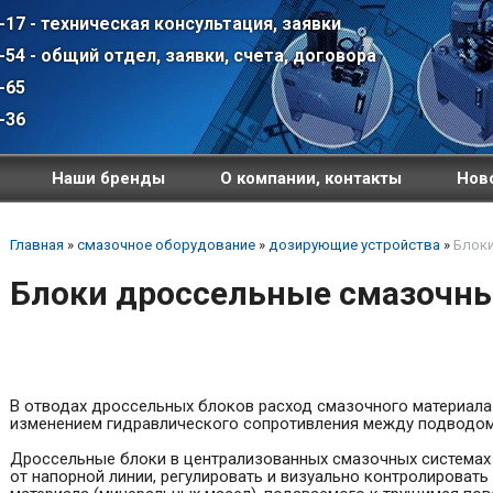
-17 - техническая консультация, заявки
-54 - общий отдел, заявки, счета, договора
-65
-36
Наши бренды
О компании, контакты
Ново
Главная
»
смазочное оборудование
»
дозирующие устройства
»
Блоки
Блоки дроссельные смазочны
В отводах дроссельных блоков расход смазочного материала
изменением гидравлического сопротивления между подводом
Дроссельные блоки в централизованных смазочных системах
от напорной линии, регулировать и визуально контролировать