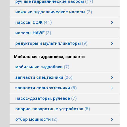
ручные гидравлические насосы
17
ножные гидравлические насосы
2
насосы СОЖ
41
Насосы центробежные погружные СОЖ
Насосы винтовые для СОЖ
Насосы центробежные СОЖ
насосы HAWE
3
редукторы и мультипликаторы
9
редукторы и мультипликаторы
мультипликаторы шестеренных шасосов
редукторы для гидромоторов
муфты, суппорты
смотреть все
Мобильная гидравлика, запчасти
мобильные гидробаки
7
запчасти спецтехники
26
насосы комбайнов
запчасти погрузчика БМЕ-1560, БМЕ-1565
насосы CLAAS
насосы Massey Ferguson
насосы комунальной техники
фронтальные погрузчики МТЗ
насосы Deutz
насосы Mersedes
насосы на ВОМ тракторов МТЗ
насосы BOBCAT
насосы вилочных погрузчиков
насосы John Deere
насосы Case
запчасти сельхозтехники
8
запчасти сельхозтехники
запчасти ИСРК-12
запчасти ППС 20-60
запчасти льнотеребилки
смотреть все
насос-дозаторы, рулевое
7
опорно-поворотные устройства
5
отбор мощности
2
Валы отбора мощности
Коробки отбора мощности