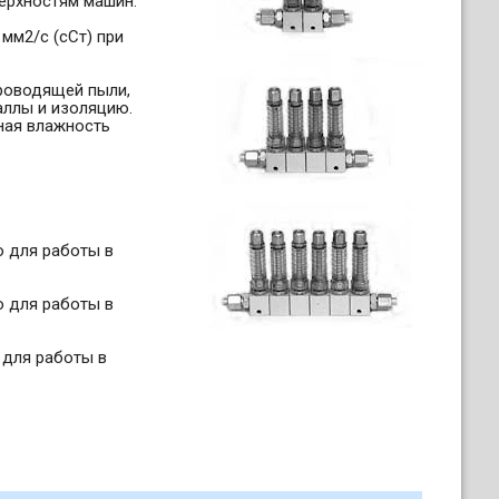
ерхностям машин.
мм2/с (сСт) при
роводящей пыли,
аллы и изоляцию.
ная влажность
о для работы в
о для работы в
 для работы в