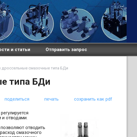
сти и статьи
Отправить запрос
 дроссельные смазочные типа БДи
е типа БДи
поделиться
печать
сохранить как pdf
 регулируется
 и отводами.
 позволяют отводить
 расход смазочного