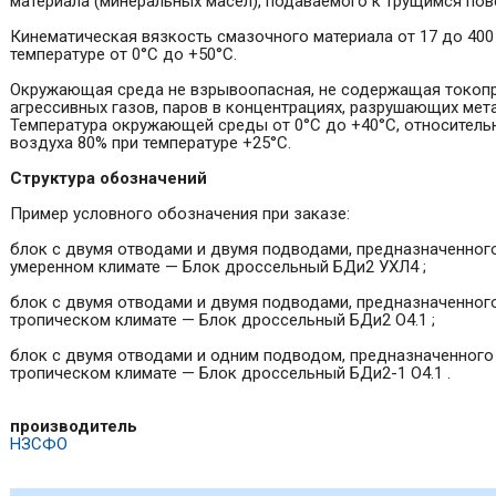
материала (минеральных масел), подаваемого к трущимся пов
Кинематическая вязкость смазочного материала от 17 до 400 
температуре от 0°С до +50°С.
Окружающая среда не взрывоопасная, не содержащая токоп
агрессивных газов, паров в концентрациях, разрушающих мет
Температура окружающей среды от 0°С до +40°С, относитель
воздуха 80% при температуре +25°С.
Структура обозначений
Пример условного обозначения при заказе:
блок с двумя отводами и двумя подводами, предназначенног
умеренном климате — Блок дроссельный БДи2 УХЛ4 ;
блок с двумя отводами и двумя подводами, предназначенног
тропическом климате — Блок дроссельный БДи2 О4.1 ;
блок с двумя отводами и одним подводом, предназначенного
тропическом климате — Блок дроссельный БДи2-1 О4.1 .
производитель
НЗСФО