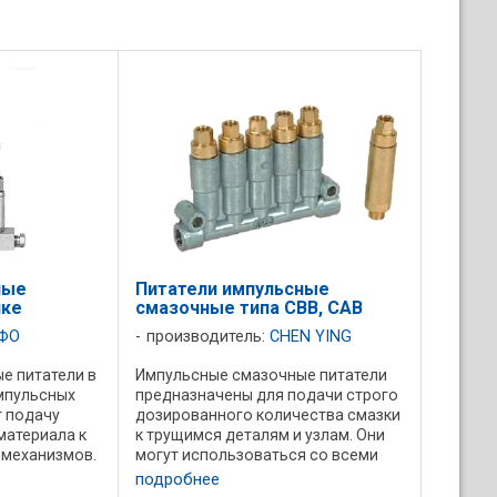
ные
Питатели импульсные
нке
смазочные типа CBB, CAB
ФО
производитель:
CHEN YING
е питатели в
Импульсные смазочные питатели
мпульсных
предназначены для подачи строго
 подачу
дозированного количества смазки
материала к
к трущимся деталям и узлам. Они
 механизмов.
могут использоваться со всеми
телей: -
типами импульсных станций
подробнее
и; -
смазки. Основные особенности: