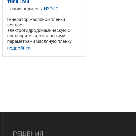
типа ГМи
400 мм2/с (сСт) при ...
производитель:
НЗСФО
Генератор масляной пленки
создает
электрогидродинамическую с
предварительно заданными
параметрами масляную пленку,
которая затем в дозированном
подробнее
виде постоянно подается к
форсункам. Генераторы масляной
формы различаются по
исполнению по габаритам, ...
РЕШЕНИЯ