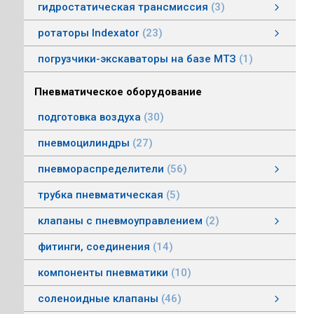
гидростатическая трансмиссия
3
гидростатическая трансмиссия
клапаны гидростатической трансмисии
тросовое управление
моторы гидростатической трансмиссии
смотреть все
ротаторы Indexator
23
ротаторы серии IR/SR
ротаторы серии GV/AV, G/H
гасители колебаний
погрузчики-экскаваторы на базе МТЗ
1
Пневматическое оборудование
подготовка воздуха
30
пневмоцилиндры
27
пневмораспределители
56
клапаны электропневматические
пневмораспределители серии V, А
пневмораспределители с пневмо и электроуправлением
пневмораспределители с ручным, ножным, механическим управлением
пневмораспределители трехлинейные сдвоенные
пневмораспределители Пневмоаппарат
трубка пневматическая
5
клапаны с пневмоуправлением
2
клапаны с пневмоуправлением
клапаны общего назначения
клапаны наклонные из нержавеющей стали
смотреть все
фитинги, соединения
14
компоненты пневматики
10
соленоидные клапаны
46
клапаны пылеудаления
газовые клапаны
клапаны специального назначения
дренажные клапаны
общепромышленные клапаны