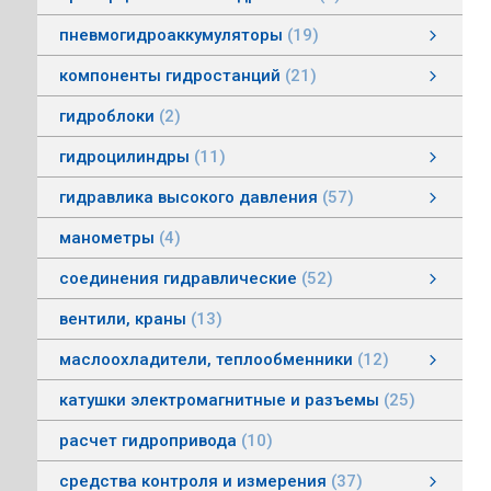
пневмогидроаккумуляторы
19
пневмогидроаккумуляторы мембранные
пневмогидроаккумуляторы балонные
пневмогидроаккумуляторы поршневые
зарядные устройства пневмогидроаккумуляторов
смотреть все
компоненты гидростанций
21
компоненты гидростанций
колокола насос-мотор гидростанций
муфты гидростанций
маслоуказатели гидростанций
баки гидростанций
смотреть все
гидроблоки
2
гидроцилиндры
11
гидроцилиндры одностороннего действия
гидравлические зажимы
гидроцилиндры двухстороннего действия
гидроцилиндры телескопические
гидравлика высокого давления
57
гидравлика высокого давления
Гидронасосы высокого давления
Мультипликаторы (усилители) давления
Управляющая и регулирующая аппаратура
Рукава, соединения
смотреть все
манометры
4
соединения гидравлические
52
соединения гидравлические
быстроразъемные гидравлические соединения
трубные соединения по DIN2353
специальные соединения
труба гидравлическая
фланцевые адаптеры
крепления гидравлических труб и шлангов
поворотные соединения
смотреть все
вентили, краны
13
маслоохладители, теплообменники
12
маслоохладители, теплообменники
воздушно-масляные теплообменники
водомасляные маслоохладители
смотреть все
катушки электромагнитные и разъемы
25
расчет гидропривода
10
средства контроля и измерения
37