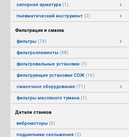
запорная арматура
1
затворы дисковые
пневматический инструмент
2
пневматический инструмент
Пневматические гайковерты
Пневматические молотки
смотреть все
Фильтрация и смазка
фильтры
74
фильтры напорные
линейные фильтры среднего давления
фильтры воздушные (сапуны)
фильтры магнитные
фильтры щелевые
Индикаторы засоренности фильтров
фильтры заливные
фильтры моторные
фильтры всасывающие
фильтры сливные
фильтры линейные низкого давления
фильтроэлементы
48
фильтровальные установки
7
фильтрующие установки СОЖ
16
смазочное оборудование
71
смазочное оборудование
дозирующие устройства
станции смазки
насосы смазочные
соединения, переходники, трубка
масленки постоянного уровня
системы смазки
контрольно-регулирующая аппаратура
насосы густой смазки
смотреть все
фильтры масляного тумана
1
Детали станков
вибромоторы
5
подшипники скольжения
3