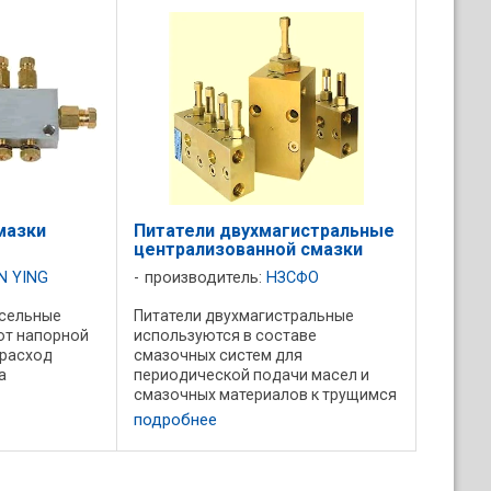
каждый выход подается ...
мазки
Питатели двухмагистральные
централизованной смазки
N YING
производитель:
НЗСФО
сельные
Питатели двухмагистральные
от напорной
используются в составе
 расход
смазочных систем для
а
периодической подачи масел и
смазочных материалов к трущимся
мся
поверхностям. Давление в
подробнее
магистральных линиях систем до
ость
20 МПа. Конструктивные
 от 17 до
составляющие питателя: - корпус; -