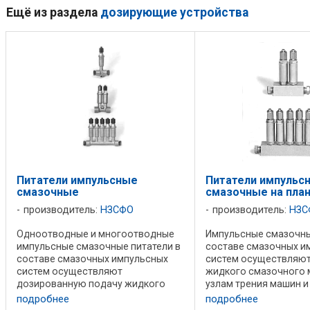
Ещё из раздела
дозирующие устройства
Питатели импульсные
Питатели импульс
смазочные
смазочные на пла
производитель:
НЗСФО
производитель:
НЗС
Одноотводные и многоотводные
Импульсные смазочны
импульсные смазочные питатели в
составе смазочных и
составе смазочных импульсных
систем осуществляют
систем осуществляют
жидкого смазочного 
дозированную подачу жидкого
узлам трения машин и
смазочного материала к узлам
Виды импульсных пита
подробнее
подробнее
трения машин и механизмов. Виды
одноотводные питател