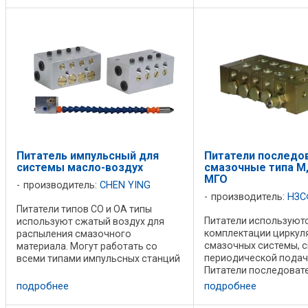
питателей импульсных: -
многоотводные, в ко
одноотводные питатели; - ...
количество отводов ..
Питатель импульсный для
Питатели последо
системы масло-воздух
смазочные типа М,
МГО
производитель:
CHEN YING
производитель:
НЗС
Питатели типов CO и OA типы
Питатели используют
используют сжатый воздух для
комплектации циркул
распыления смазочного
смазочных системы, с
материала. Могут работать со
периодической подачи
всеми типами импульсных станций
Питатели последоват
смазки. Питатели обеспечивают
смазочные осуществ
постоянный объем подачи в
подробнее
подробнее
смазочного материал
каждую точку смазки. В питателе
парам узлов и механи