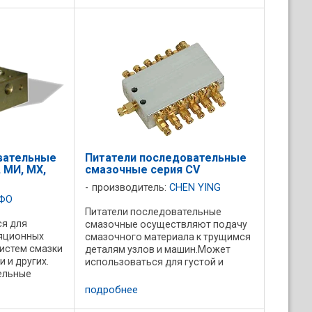
торых
Постоянный объем подачи :
.
Каждый ...
вательные
Питатели последовательные
 МИ, МХ,
смазочные cерия CV
производитель:
CHEN YING
ФО
Питатели последовательные
ся для
смазочные осуществляют подачу
яционных
смазочного материала к трущимся
истем смазки
деталям узлов и машин.Может
 и других.
использоваться для густой и
ельные
жидкой смазки. Смазочные
ляют подачу
питатели серии CV обеспечивают
подробнее
а к трущимся
постоянный объем подачи. В
змов машин.