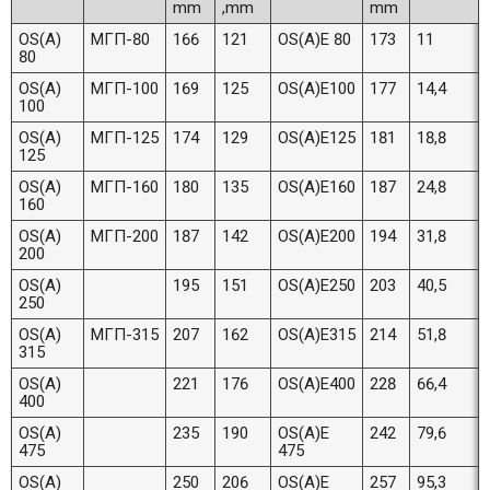
mm
,mm
mm
OS(A)
МГП-80
166
121
OS(A)E 80
173
11
80
OS(A)
МГП-100
169
125
OS(A)E100
177
14,4
100
OS(A)
МГП-125
174
129
OS(A)E125
181
18,8
125
OS(A)
МГП-160
180
135
OS(A)E160
187
24,8
160
OS(A)
МГП-200
187
142
OS(A)E200
194
31,8
200
OS(A)
195
151
OS(A)E250
203
40,5
250
OS(A)
МГП-315
207
162
OS(A)E315
214
51,8
315
OS(A)
221
176
OS(A)E400
228
66,4
400
OS(A)
235
190
OS(A)E
242
79,6
475
475
OS(A)
250
206
OS(A)E
257
95,3