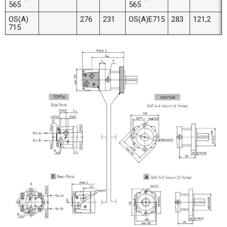
565
565
OS(A)
276
231
OS(A)E715
283
121,2
715