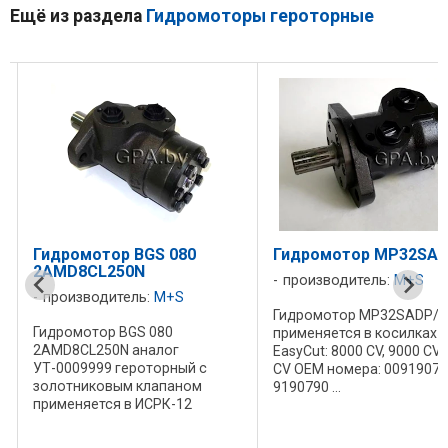
Ещё из раздела
Гидромоторы героторные
Гидромотор BGS 080
Гидромотор MP32SAD
2AMD8CL250N
производитель:
M+S
производитель:
M+S
Гидромотор MP32SADP/4
Гидромотор BGS 080
применяется в косилках 
2AMD8CL250N аналог
EasyCut: 8000 CV, 9000 CV,
УТ-0009999 героторный с
CV OEM номера: 0091907
золотниковым клапаном
9190790 ...
применяется в ИСРК-12
"Хозяин" Всегда в ...