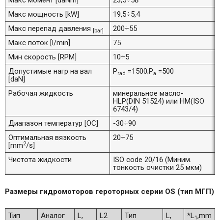
Макс момент [daNm]
23,5÷58
Макс мощность [kW]
19,5÷5,4
Макс перепад давления
200÷55
[bar]
Макс поток [l/min]
75
Мин скорость [RPM]
10÷5
Допустимые нагр на вал
P
=1500;P
=500
rad
a
[daN]
Рабочая жидкость
минеральное масло-
HLP(DIN 51524) или HM(ISO
6743/4)
Диапазон температур [OC]
-30÷90
Оптимальная вязкость
20÷75
2
[mm
/s]
Чистота жидкости
ISO code 20/16 (Миним.
тонкость очистки 25 мкм)
Размеры гидромоторов героторных серии OS (тип МГП)
Тип
Аналог
L,
L2
Тип
L,
*L
,mm
1