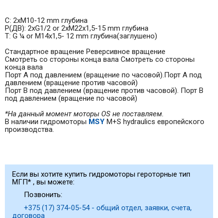
С: 2xM10-12 mm глубина
Р(ДВ): 2xG1/2 or 2xM22x1,5-15 mm глубина
T: G ¼ or M14x1,5- 12 mm глубина(заглушено)
Стандартное вращение Реверсивное вращение
Смотреть со стороны конца вала Смотреть со стороны
конца вала
Порт А под давлением (вращение по часовой).Порт А под
давлением (вращение против часовой)
Порт В под давлением (вращение против часовой). Порт В
под давлением (вращение по часовой)
*На данный момент моторы OS не поставляем.
В наличии гидромоторы
MSY
M+S hydraulics европейского
производства.
Если вы хотите купить гидромоторы героторные тип
МГП* , вы можете:
Позвонить:
+375 (17) 374-05-54 - общий отдел, заявки, счета,
договора