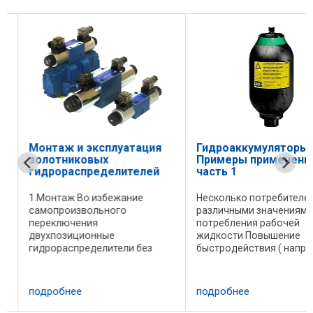
Монтаж и эксплуатация
Гидроаккумуляторы.
золотниковых
Примеры применения
гидрораспределителей
часть 1
1.Монтаж Во избежание
Несколько потребителей 
самопроизвольного
различными значениями
переключения
потребления рабочей
двухпозиционные
жидкости Повышение
гидрораспределители без
быстродействия ( наприм
пружинного возврата и
для станков ) За счет
у
распределители с фиксацией
установки
золотника следует
гидропневматических
подробнее
подробнее
монтировать горизонтально,
аккумуля­торов вблизи от
остальные
гидродвигателей удается