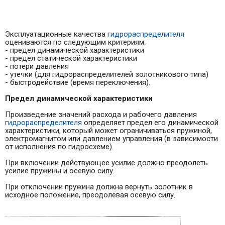
Эксплуатационные качества
гидрораспределителя
оцениваются по следующим критериям:
- предел динамической характеристики
- предел статической характеристики
- потери давления
- утечки (для гидрораспределителей золотникового типа)
- быстродействие (время переключения).
Предел
динамической
характеристики
Произведение значений расхода и рабочего давле­ния
гидрораспределителя
определяет предел его динамической
характеристики, который может ограничиваться пружиной,
электромагнитом или давлением управления (в зависимости
от ис­полнения по гидросхеме).
При включении действу­ющее усилие должно преодолеть
усилие пружины и осевую силу.
При отключении пружина должна вернуть золотник в
исходное положение, преодоле­вая осевую силу.