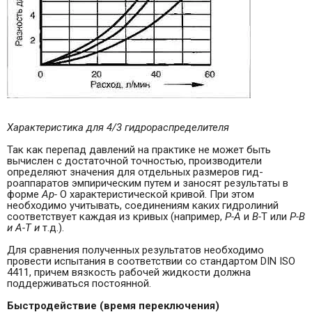
Характеристика для 4/3 гидрорас­пределителя
Так как перепад давлений на практике не может быть
вычислен с достаточной точностью, производители
определяют значения для отдельных размеров гид­
роаппаратов эмпирическим путем и заносят резуль­таты в
форме
Ар-
О характеристической кривой. При этом
необходимо учитывать, соединениям каких гидролиний
соответствует каждая из кривых (например,
Р-А
и
В-
T или
Р-В
и А-Т и
т.д.).
Для сравнения полученных результатов необходи­мо
провести испытания в соответствии со стандар­том DIN ISO
4411, причем вязкость рабочей жидко­сти должна
поддерживаться постоянной.
Быстродействие
(
время
переключения
)