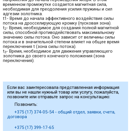
временном промежутке создается магнитная сила,
необходимая для преодоления усилия пружины и сил
адгезии золотника.
t1- Время до начала эффективного воздействия силы
потока на дросселирующую кромку (пусковая зона).
t
- Время, необходимое для создания полной магнитной
2
силы, способной противодейство­вать максимальному
значению силы потока. Оно зависит от величины силы
потока и в значительной степени влияет на общее вре­мя
переключения t (зона силы потока).
t
- Время, необходимое для движения управля­ющего
3
золотника до своего конечного поло­жения (зона
переключения).
Если вас заинтересовала представленная информация
или вы не нашли нужный товар или услугу, пожалуйста,
позвоните или отправьте запрос на консультацию:
Позвонить:
+375 (17) 374-05-54 - общий отдел, заявки, счета,
договора
+375 (17) 399-17-65