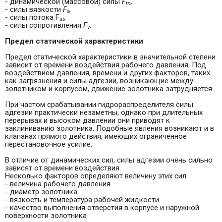
- динамической (массовой) силы
F
,
m
- силы вязкости
F
,
x
- силы потока F
,
st
- силы сопротивления
F
.
v
Предел
статической характеристики
Предел статической характеристики в значительной степени
зависит от времени воздействия рабочего давления. Под
воздействием давления, времени и других факторов, таких
как загрязнения и силы ад­гезии, возникающие между
золотником и корпусом, движение золотника затрудняется.
При частом срабатывании гидрораспределителя силы
адгезии практически незаметны, однако при длительных
перерывах и высоком давлении они приводят к
заклиниванию золотника. Подобные яв­ления возникают и в
клапанах прямого действия, имеющих ограниченное
перестановочное усилие.
В отличие от динамических сил, силы адгезии очень сильно
зависят от времени воздействия.
Несколько факторов определяют величину этих сил:
- величина рабочего давления
- диаметр золотника
- вязкость и температура рабочей жидкости
- качество выполнения отверстия в корпусе и на­ружной
поверхности золотника