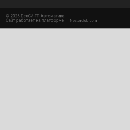
©
2026 БелCИ-ГП Автоматика
Сайт работает на платформе
Nestorclub.com