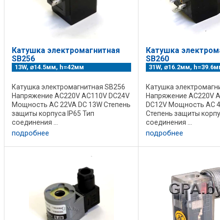
Катушка электромагнитная
Катушка электром
SB256
SB260
13W, ⌀14.5мм, h=42мм
31W, ⌀16.2мм, h=39.6м
Катушка электромагнитная SB256
Катушка электромагн
Напряжение AC220V AC110V DC24V
Напряжение AC220V 
Мощность AC 22VA DC 13W Степень
DC12V Мощность AC 4
защиты корпуса IP65 Тип
Степень защиты корпу
соединения ...
соединения ...
подробнее
подробнее