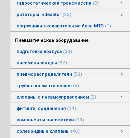
гидростатическая трансмиссия
3
гидростатическая трансмиссия
клапаны гидростатической трансмисии
тросовое управление
моторы гидростатической трансмиссии
смотреть все
ротаторы Indexator
23
ротаторы серии IR/SR
ротаторы серии GV/AV, G/H
гасители колебаний
погрузчики-экскаваторы на базе МТЗ
1
Пневматическое оборудование
подготовка воздуха
30
пневмоцилиндры
27
пневмораспределители
56
клапаны электропневматические
пневмораспределители серии V, А
пневмораспределители с пневмо и электроуправлением
пневмораспределители с ручным, ножным, механическим управлением
пневмораспределители трехлинейные сдвоенные
пневмораспределители Пневмоаппарат
трубка пневматическая
5
клапаны с пневмоуправлением
2
клапаны с пневмоуправлением
клапаны общего назначения
клапаны наклонные из нержавеющей стали
смотреть все
фитинги, соединения
14
компоненты пневматики
10
соленоидные клапаны
46
клапаны пылеудаления
газовые клапаны
клапаны специального назначения
дренажные клапаны
общепромышленные клапаны