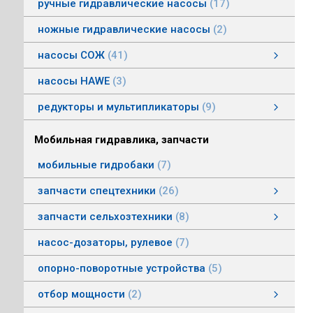
ручные гидравлические насосы
17
ножные гидравлические насосы
2
насосы СОЖ
41
Насосы центробежные погружные СОЖ
Насосы винтовые для СОЖ
Насосы центробежные СОЖ
насосы HAWE
3
редукторы и мультипликаторы
9
редукторы и мультипликаторы
мультипликаторы шестеренных шасосов
редукторы для гидромоторов
муфты, суппорты
смотреть все
Мобильная гидравлика, запчасти
мобильные гидробаки
7
запчасти спецтехники
26
насосы комбайнов
запчасти погрузчика БМЕ-1560, БМЕ-1565
насосы CLAAS
насосы Massey Ferguson
насосы комунальной техники
фронтальные погрузчики МТЗ
насосы Deutz
насосы Mersedes
насосы на ВОМ тракторов МТЗ
насосы BOBCAT
насосы вилочных погрузчиков
насосы John Deere
насосы Case
запчасти сельхозтехники
8
запчасти сельхозтехники
запчасти ИСРК-12
запчасти ППС 20-60
запчасти льнотеребилки
смотреть все
насос-дозаторы, рулевое
7
опорно-поворотные устройства
5
отбор мощности
2
Валы отбора мощности
Коробки отбора мощности