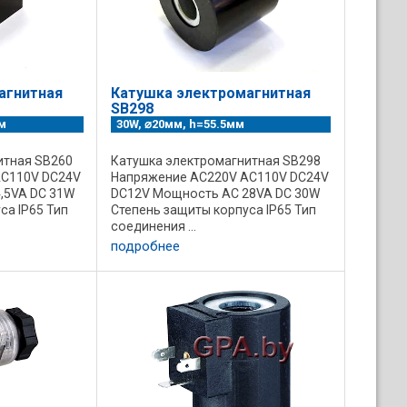
агнитная
Катушка электромагнитная
SB298
м
30W, ⌀20мм, h=55.5мм
итная SB260
Катушка электромагнитная SB298
AC110V DC24V
Напряжение AC220V AC110V DC24V
,5VA DC 31W
DC12V Мощность AC 28VA DC 30W
са IP65 Тип
Степень защиты корпуса IP65 Тип
соединения ...
подробнее