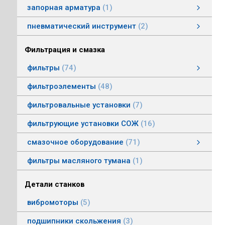
запорная арматура
1
затворы дисковые
пневматический инструмент
2
пневматический инструмент
Пневматические гайковерты
Пневматические молотки
смотреть все
Фильтрация и смазка
фильтры
74
фильтры напорные
линейные фильтры среднего давления
фильтры воздушные (сапуны)
фильтры магнитные
фильтры щелевые
Индикаторы засоренности фильтров
фильтры заливные
фильтры моторные
фильтры всасывающие
фильтры сливные
фильтры линейные низкого давления
фильтроэлементы
48
фильтровальные установки
7
фильтрующие установки СОЖ
16
смазочное оборудование
71
смазочное оборудование
дозирующие устройства
станции смазки
насосы смазочные
соединения, переходники, трубка
масленки постоянного уровня
системы смазки
контрольно-регулирующая аппаратура
насосы густой смазки
смотреть все
фильтры масляного тумана
1
Детали станков
вибромоторы
5
подшипники скольжения
3