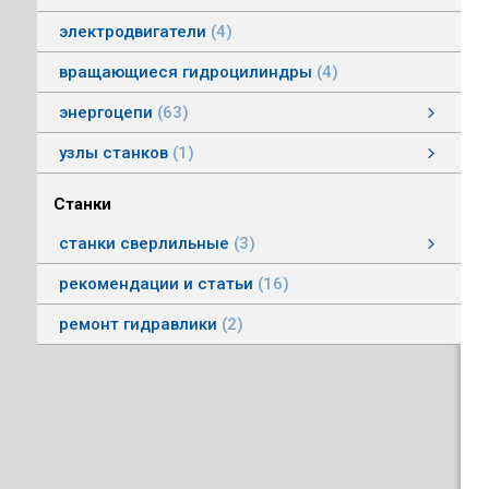
электродвигатели
4
вращающиеся гидроцилиндры
4
энергоцепи
63
энергоцепи стальные тип HS
энергоцепи тип HSPNC
энергоцепи тип Racer
энергоцепи стальные тип HSS
энергоцепи тип HSSP
энергоцепи тип RoboFlex
энергоцепи тип HSP
энергоцепи тип HSС
узлы станков
1
Автоматические головки
Станки
станки сверлильные
3
станки вертикально-сверлильные
рекомендации и статьи
16
ремонт гидравлики
2