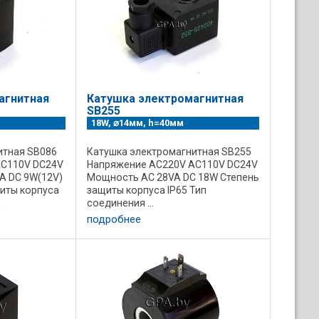
агнитная
Катушка электромагнитная
SB255
18W, ⌀14мм, h=40мм
итная SB086
Катушка электромагнитная SB255
AC110V DC24V
Напряжение AC220V AC110V DC24V
A DC 9W(12V)
Мощность AC 28VA DC 18W Степень
иты корпуса
защиты корпуса IP65 Тип
.
соединения ...
подробнее