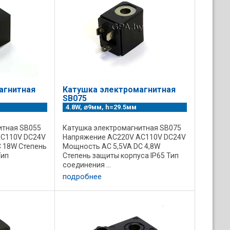
агнитная
Катушка электромагнитная
SB075
4.8W, ⌀9мм, h=29.5мм
итная SB055
Катушка электромагнитная SB075
AC110V DC24V
Напряжение AC220V AC110V DC24V
 18W Степень
Мощность AC 5,5VA DC 4,8W
Тип
Степень защиты корпуса IP65 Тип
соединения ...
подробнее