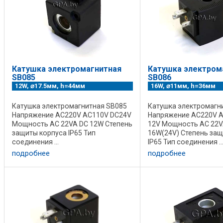
Катушка электромагнитная
Катушка электром
SB085
SB086
12W, ⌀17.5мм, h=44мм
16W, ⌀11мм, h=36мм
Катушка электромагнитная SB085
Катушка электромагн
Напряжение AC220V AC110V DC24V
Напряжение AC220V 
Мощность AC 22VA DC 12W Степень
12V Мощность AC 22V
защиты корпуса IP65 Тип
16W(24V) Степень защ
соединения ...
IP65 Тип соединения ..
подробнее
подробнее