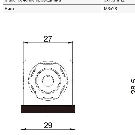
Макс. сечение проводника
3x1.5mm2
Винт
M3x28