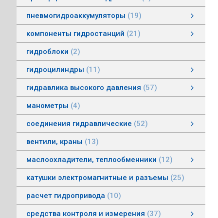
пневмогидроаккумуляторы
19
пневмогидроаккумуляторы мембранные
пневмогидроаккумуляторы балонные
пневмогидроаккумуляторы поршневые
зарядные устройства пневмогидроаккумуляторов
смотреть все
компоненты гидростанций
21
компоненты гидростанций
колокола насос-мотор гидростанций
муфты гидростанций
маслоуказатели гидростанций
баки гидростанций
смотреть все
гидроблоки
2
гидроцилиндры
11
гидроцилиндры одностороннего действия
гидравлические зажимы
гидроцилиндры двухстороннего действия
гидроцилиндры телескопические
гидравлика высокого давления
57
гидравлика высокого давления
Гидронасосы высокого давления
Мультипликаторы (усилители) давления
Управляющая и регулирующая аппаратура
Рукава, соединения
смотреть все
манометры
4
соединения гидравлические
52
соединения гидравлические
быстроразъемные гидравлические соединения
трубные соединения по DIN2353
специальные соединения
труба гидравлическая
фланцевые адаптеры
крепления гидравлических труб и шлангов
поворотные соединения
смотреть все
вентили, краны
13
маслоохладители, теплообменники
12
маслоохладители, теплообменники
воздушно-масляные теплообменники
водомасляные маслоохладители
смотреть все
катушки электромагнитные и разъемы
25
расчет гидропривода
10
средства контроля и измерения
37