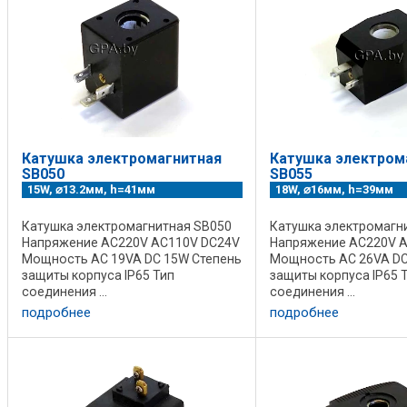
Катушка электромагнитная
Катушка электром
SB050
SB055
15W, ⌀13.2мм, h=41мм
18W, ⌀16мм, h=39мм
Катушка электромагнитная SB050
Катушка электромагн
Напряжение AC220V AC110V DC24V
Напряжение AC220V 
Мощность AC 19VA DC 15W Степень
Мощность AC 26VA DC
защиты корпуса IP65 Тип
защиты корпуса IP65 
соединения ...
соединения ...
подробнее
подробнее