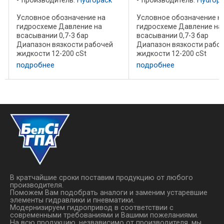
производитель:
Hydropack
производитель:
Hydrop
Условное обозначение на
Условное обозначение н
гидросхеме Давление на
гидросхеме Давление на
всасывании 0,7-3 бар
всасывании 0,7-3 бар
Диапазон вязкости рабочей
Диапазон вязкости рабо
жидкости 12-200 cSt
жидкости 12-200 cSt
Температура рабочей
Температура рабочей
подробнее
подробнее
жидкости -10°C+80°C
жидкости -10°C+80°C
Рекомендуемая тонкость
Рекомендуемая тонкость
фильтрации более 200 бар 10
фильтрации более 200 ба
мкм менее 200 бар 25 мкм
мкм менее 200 бар 25 мкм
Направление ...
Направление ...
В кратчайшие сроки поставим продукцию от любого
производителя.
Поможем Вам подобрать аналоги и заменим устаревшие
элементы гидравлики и пневматики.
Модернизируем гидропривод в соответствии с
современными требованиями и Вашими пожеланиями.
На всю продукцию, незвависимо от производителя, мы