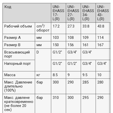
Код
UNI-
UNI-
UNI-
UNI-
EHASS
EHASS
EHASS
EHASS
17-
27-
34-
43-
L(R)
L(R)
L(R)
L(R)
3
Рабочий объем
cm
/
17.2
27.3
33.8
43.8
оборот
Размер А
мм
103
108
109
114
Размер В
мм
150
156
161
167
Всасывающий
D
G1/2"
G3/4"
G3/4"
порт
Напорный порт
G1/2"
G1/2"
G3/4"
G3/4"
Масса
кг
8.5
9
9.5
10
Макс. Давление
бар
300
290
285
280
длительно
(100%)
Макс. давлене
бар
310
300
295
290
кратковременно
(не более 20
сек)