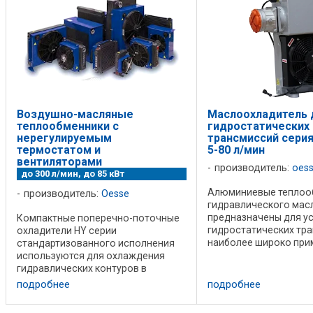
Воздушно-масляные
Маслоохладитель 
теплообменники с
гидростатических
нерегулируемым
трансмиссий серия
термостатом и
5-80 л/мин
вентиляторами
производитель:
oes
до 300 л/мин, до 85 кВт
Алюминиевые теплоо
производитель:
Oesse
гидравлического масл
предназначены для ус
Компактные поперечно-поточные
гидростатических тра
охладители HY серии
наиболее широко при
стандартизованного исполнения
ГСТ бетоносмесителей
используются для охлаждения
Теплообменники сери
гидравлических контуров в
оснащены алюминиев
промышленных системах и
подробнее
подробнее
индикатором уровня, ..
мобильной дорожной и
внедорожной технике. Широкий