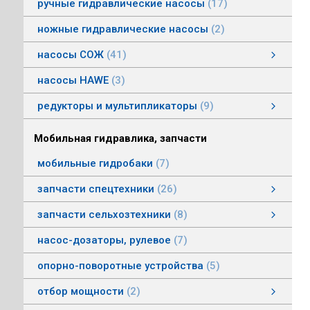
ручные гидравлические насосы
17
ножные гидравлические насосы
2
насосы СОЖ
41
Насосы центробежные погружные СОЖ
Насосы винтовые для СОЖ
Насосы центробежные СОЖ
насосы HAWE
3
редукторы и мультипликаторы
9
редукторы и мультипликаторы
мультипликаторы шестеренных шасосов
редукторы для гидромоторов
муфты, суппорты
смотреть все
Мобильная гидравлика, запчасти
мобильные гидробаки
7
запчасти спецтехники
26
насосы комбайнов
запчасти погрузчика БМЕ-1560, БМЕ-1565
насосы CLAAS
насосы Massey Ferguson
насосы комунальной техники
фронтальные погрузчики МТЗ
насосы Deutz
насосы Mersedes
насосы на ВОМ тракторов МТЗ
насосы BOBCAT
насосы вилочных погрузчиков
насосы John Deere
насосы Case
запчасти сельхозтехники
8
запчасти сельхозтехники
запчасти ИСРК-12
запчасти ППС 20-60
запчасти льнотеребилки
смотреть все
насос-дозаторы, рулевое
7
опорно-поворотные устройства
5
отбор мощности
2
Валы отбора мощности
Коробки отбора мощности