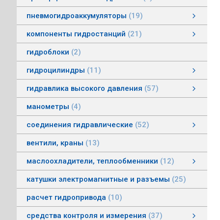
пневмогидроаккумуляторы
19
пневмогидроаккумуляторы мембранные
пневмогидроаккумуляторы балонные
пневмогидроаккумуляторы поршневые
зарядные устройства пневмогидроаккумуляторов
смотреть все
компоненты гидростанций
21
компоненты гидростанций
колокола насос-мотор гидростанций
муфты гидростанций
маслоуказатели гидростанций
баки гидростанций
смотреть все
гидроблоки
2
гидроцилиндры
11
гидроцилиндры одностороннего действия
гидравлические зажимы
гидроцилиндры двухстороннего действия
гидроцилиндры телескопические
гидравлика высокого давления
57
гидравлика высокого давления
Гидронасосы высокого давления
Мультипликаторы (усилители) давления
Управляющая и регулирующая аппаратура
Рукава, соединения
смотреть все
манометры
4
соединения гидравлические
52
соединения гидравлические
быстроразъемные гидравлические соединения
трубные соединения по DIN2353
специальные соединения
труба гидравлическая
фланцевые адаптеры
крепления гидравлических труб и шлангов
поворотные соединения
смотреть все
вентили, краны
13
маслоохладители, теплообменники
12
маслоохладители, теплообменники
воздушно-масляные теплообменники
водомасляные маслоохладители
смотреть все
катушки электромагнитные и разъемы
25
расчет гидропривода
10
средства контроля и измерения
37