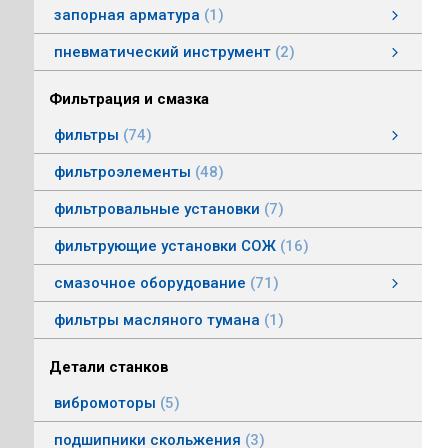
запорная арматура
1
затворы дисковые
пневматический инструмент
2
пневматический инструмент
Пневматические гайковерты
Пневматические молотки
смотреть все
Фильтрация и смазка
фильтры
74
фильтры напорные
линейные фильтры среднего давления
фильтры воздушные (сапуны)
фильтры магнитные
фильтры щелевые
Индикаторы засоренности фильтров
фильтры заливные
фильтры моторные
фильтры всасывающие
фильтры сливные
фильтры линейные низкого давления
фильтроэлементы
48
фильтровальные установки
7
фильтрующие установки СОЖ
16
смазочное оборудование
71
смазочное оборудование
дозирующие устройства
станции смазки
насосы смазочные
соединения, переходники, трубка
масленки постоянного уровня
системы смазки
контрольно-регулирующая аппаратура
насосы густой смазки
смотреть все
фильтры масляного тумана
1
Детали станков
вибромоторы
5
подшипники скольжения
3