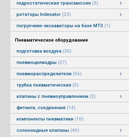
гидростатическая трансмиссия
3
гидростатическая трансмиссия
клапаны гидростатической трансмисии
тросовое управление
моторы гидростатической трансмиссии
смотреть все
ротаторы Indexator
23
ротаторы серии IR/SR
ротаторы серии GV/AV, G/H
гасители колебаний
погрузчики-экскаваторы на базе МТЗ
1
Пневматическое оборудование
подготовка воздуха
30
пневмоцилиндры
27
пневмораспределители
56
клапаны электропневматические
пневмораспределители серии V, А
пневмораспределители с пневмо и электроуправлением
пневмораспределители с ручным, ножным, механическим управлением
пневмораспределители трехлинейные сдвоенные
пневмораспределители Пневмоаппарат
трубка пневматическая
5
клапаны с пневмоуправлением
2
клапаны с пневмоуправлением
клапаны общего назначения
клапаны наклонные из нержавеющей стали
смотреть все
фитинги, соединения
14
компоненты пневматики
10
соленоидные клапаны
46
клапаны пылеудаления
газовые клапаны
клапаны специального назначения
дренажные клапаны
общепромышленные клапаны