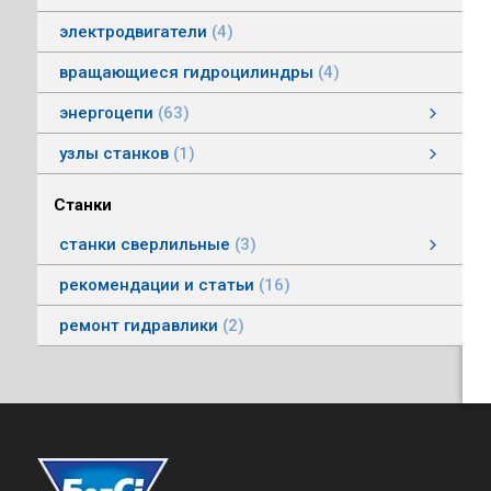
электродвигатели
4
вращающиеся гидроцилиндры
4
энергоцепи
63
энергоцепи стальные тип HS
энергоцепи тип HSPNC
энергоцепи тип Racer
энергоцепи стальные тип HSS
энергоцепи тип HSSP
энергоцепи тип RoboFlex
энергоцепи тип HSP
энергоцепи тип HSС
узлы станков
1
Автоматические головки
Станки
станки сверлильные
3
станки вертикально-сверлильные
рекомендации и статьи
16
ремонт гидравлики
2