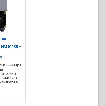
для
 HM10088 –
se
бменники для
а,
тановки в
нсмиссиях.
меняются в
 и насосов.
и HM
ым баком с
.