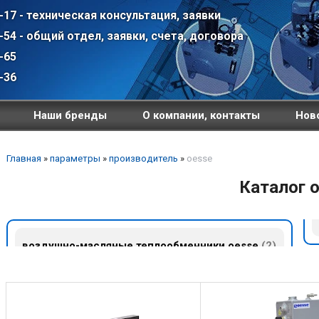
-17 - техническая консультация, заявки
-54 - общий отдел, заявки, счета, договора
-65
-36
Наши бренды
О компании, контакты
Ново
Главная
»
параметры
»
производитель
»
oesse
Каталог 
воздушно-масляные теплообменники oesse
2