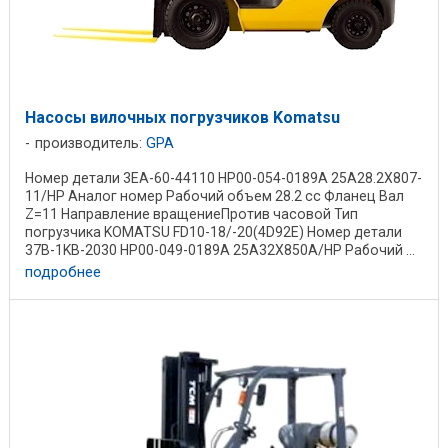
Насосы вилочных погрузчиков Komatsu
производитель:
GPA
Номер детали 3EA-60-44110 HP00-054-0189A 25A28.2X807-
11/HP Аналог номер Рабочий объем 28.2 cc Фланец Вал
Z=11 Направление вращениеПротив часовой Тип
погрузчика KOMATSU FD10-18/-20(4D92E) Номер детали
37B-1KB-2030 HP00-049-0189A 25A32X850A/HP Рабочий ...
подробнее