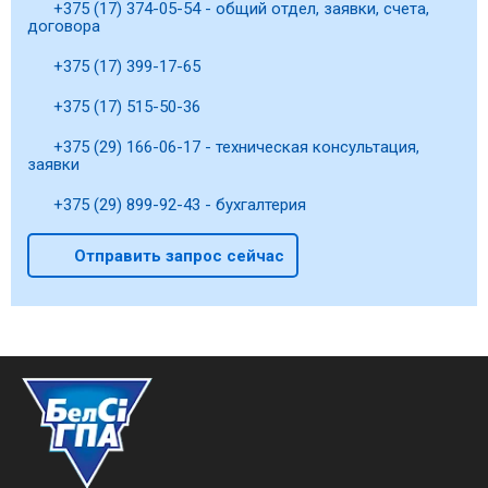
+375 (17) 374-05-54 - общий отдел, заявки, счета,
договора
+375 (17) 399-17-65
+375 (17) 515-50-36
+375 (29) 166-06-17 - техническая консультация,
заявки
+375 (29) 899-92-43 - бухгалтерия
Отправить запрос сейчас