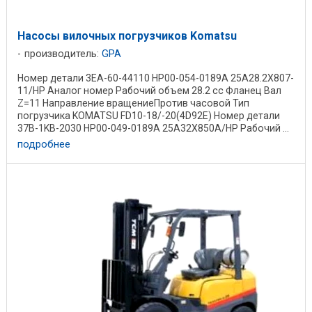
Насосы вилочных погрузчиков Komatsu
производитель:
GPA
Номер детали 3EA-60-44110 HP00-054-0189A 25A28.2X807-
11/HP Аналог номер Рабочий объем 28.2 cc Фланец Вал
Z=11 Направление вращениеПротив часовой Тип
погрузчика KOMATSU FD10-18/-20(4D92E) Номер детали
37B-1KB-2030 HP00-049-0189A 25A32X850A/HP Рабочий ...
подробнее