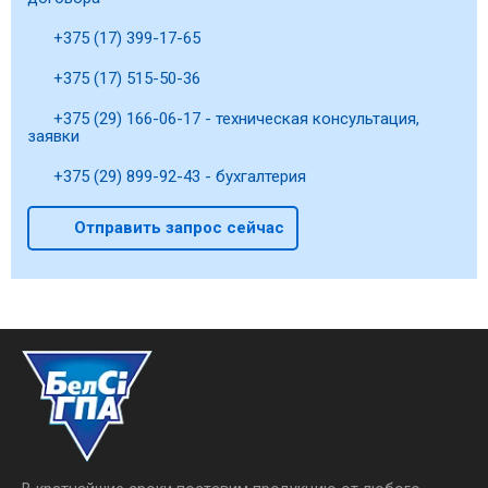
+375 (17) 399-17-65
+375 (17) 515-50-36
+375 (29) 166-06-17 - техническая консультация,
заявки
+375 (29) 899-92-43 - бухгалтерия
Отправить запрос сейчас