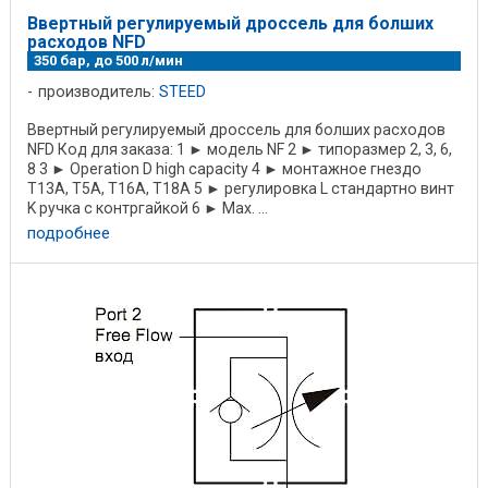
Ввертный регулируемый дроссель для болших
расходов NFD
350 бар, до 500 л/мин
производитель:
STEED
Ввертный регулируемый дроссель для болших расходов
NFD Код для заказа: 1 ► модель NF 2 ► типоразмер 2, 3, 6,
8 3 ► Operation D high capacity 4 ► монтажное гнездо
T13A, T5A, T16A, T18A 5 ► регулировка L стандартно винт
K ручка с контргайкой 6 ► Max. ...
подробнее