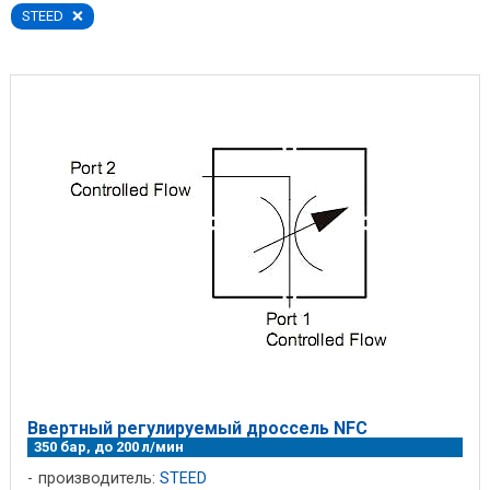
STEED
Ввертный регулируемый дроссель NFC
350 бар, до 200 л/мин
производитель:
STEED