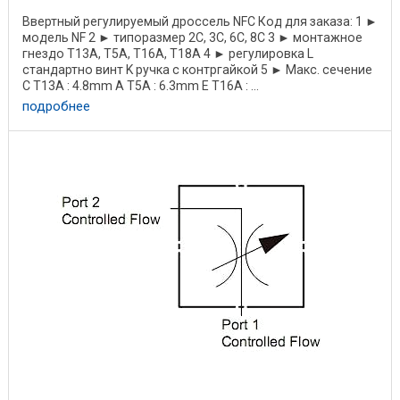
Ввертный регулируемый дроссель NFC Код для заказа: 1 ►
модель NF 2 ► типоразмер 2C, 3C, 6C, 8C 3 ► монтажное
гнездо T13A, T5A, T16A, T18A 4 ► регулировка L
стандартно винт K ручка с контргайкой 5 ► Макс. сечение
C T13A : 4.8mm A T5A : 6.3mm E T16A : ...
подробнее