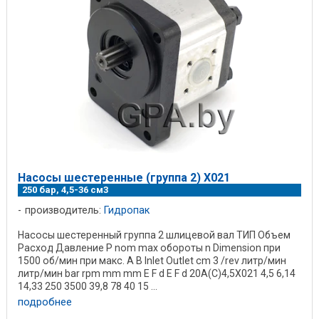
Насосы шестеренные (группа 2) X021
250 бар, 4,5-36 см3
производитель:
Гидропак
Насосы шестеренный группа 2 шлицевой вал ТИП Объем
Расход Давление P nom max обороты n Dimension при
1500 об/мин при макс. A В Inlet Outlet cm 3 /rev литр/мин
литр/мин bar rpm mm mm E F d E F d 20A(C)4,5X021 4,5 6,14
14,33 250 3500 39,8 78 40 15 ...
подробнее