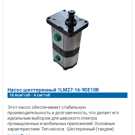
Насос шестеренный 1LM27-16-9DE10R
10.6см³/об - 6 см³/об
Этот насос обеспечивает стабильную
производительность и долговечность, что делает его
идеальным выбором для широкого спектра
промышленных и мобильных приложений. Основные
характеристики: Тип насоса : Шестеренный (тандем)
Производительность (передний ...