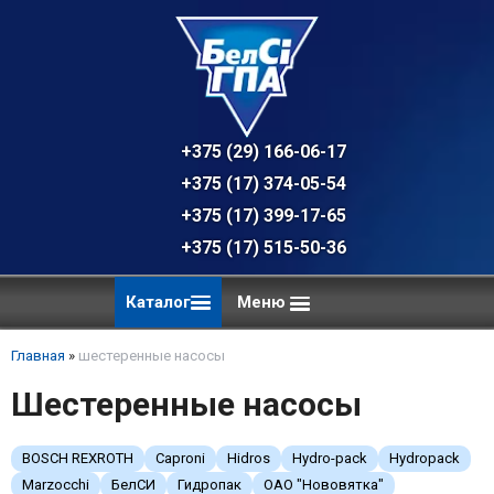
+375 (29) 166-06-17 - техническая к
+375 (17) 374-05-54 - общий отдел, 
+375 (17) 399-17-65
+375 (17) 515-50-36
Каталог
Меню
Главная
»
шестеренные насосы
Шестеренные насосы
BOSCH REXROTH
Caproni
Hidros
Hydro-pack
Hydropack
Marzocchi
БелСИ
Гидропак
ОАО "Нововятка"