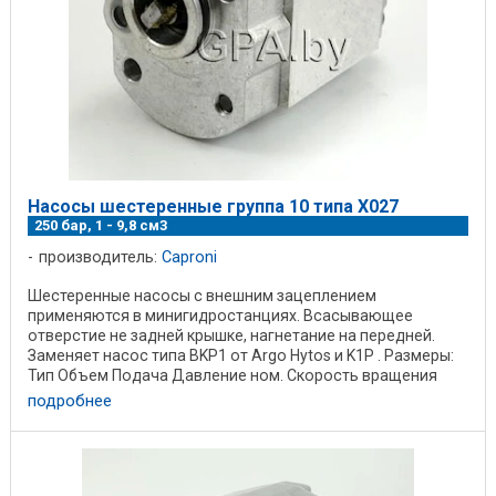
Насосы шестеренные группа 10 типа X027
250 бар, 1 - 9,8 см3
производитель:
Caproni
Шестеренные насосы с внешним зацеплением
применяются в минигидростанциях. Всасывающее
отверстие не задней крышке, нагнетание на передней.
Заменяет насос типа BKP1 от Argo Hytos и K1P . Размеры:
Тип Объем Подача Давление ном. Скорость вращения
Размер ...
подробнее